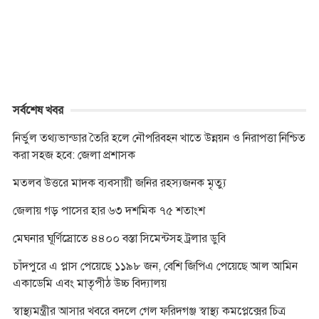
k
e
p
k
r
সর্বশেষ খবর
নির্ভুল তথ্যভান্ডার তৈরি হলে নৌপরিবহন খাতে উন্নয়ন ও নিরাপত্তা নিশ্চিত
করা সহজ হবে: জেলা প্রশাসক
মতলব উত্তরে মাদক ব্যবসায়ী জনির রহস্যজনক মৃত্যু
জেলায় গড় পাসের হার ৬৩ দশমিক ৭৫ শতাংশ
মেঘনার ঘূর্ণিস্রোতে ৪৪০০ বস্তা সিমেন্টসহ ট্রলার ডুবি
চাঁদপুরে এ প্লাস পেয়েছে ১১৯৮ জন, বেশি জিপিএ পেয়েছে আল আমিন
একাডেমি এবং মাতৃপীঠ উচ্চ বিদ্যালয়
স্বাস্থ্যমন্ত্রীর আসার খবরে বদলে গেল ফরিদগঞ্জ স্বাস্থ্য কমপ্লেক্সের চিত্র