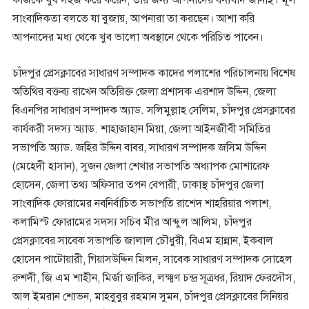
সাংবাদিকতা বলতে যা বুজায়, আপনারা তা করছেন। আশা করি
আপনাদের মধ্য থেকে খুব ভালো অবস্থানে থেকে পরিচিত পাবেন।
চাঁদপুর প্রেসক্লাবের সাধারণ সম্পাদক কাদের পলাশের পরিচালনায় বিশেষ
অতিথির বক্তব্য রাখেন অতিরিক্ত জেলা প্রশাসক এরশাদ উদ্দিন, জেলা
বিএনপির সাধারণ সম্পাদক অ্যাড. সলিমুল্লাহ সেলিম, চাঁদপুর প্রেসক্লাবের
কার্যকরী সদস্য অ্যাড. শাহাজাহান মিয়া, জেলা আইনজীবী সমিতির
সভাপতি অ্যাড. জহির উদ্দিন বাবর, সাধারণ সম্পাদক জসিম উদ্দিন
(মেহেদী হাসান), সুজন জেলা শেখার সভাপতি অধ্যাপক মোশারেফ
হোসেন, জেলা তথ্য অফিসার তপন বেপারী, ঢাকাস্থ চাঁদপুর জেলা
সাংবাদিক ফোরামের নবনির্বাচিত সভাপতি রাশেদ শাহরিয়ার পলাশ,
কলামিস্ট ফোরামের সদস্য সচিব মীর আব্দুল আলিম, চাঁদপুর
প্রেসক্লাবের সাবেক সভাপতি জালাল চৌধুরী, বিএম হান্নান, ইকবাল
হোসেন পাটোয়ারী, গিয়াসউদ্দিন মিলন, সাবেক সাধারণ সম্পাদক সোহেল
রুশদী, জি এম শাহীন, মির্জা জাকির, লক্ষ্মণ চন্দ্র সূত্রধর, রিয়াদ ফেরদৌস,
আল ইমরান শোভন, মাহবুবুর রহমান সুমন, চাঁদপুর প্রেসক্লাবের সিনিয়র