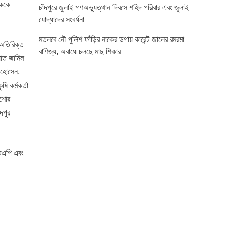
ষককে
চাঁদপুরে জুলাই গণঅভ্যুত্থান দিবসে শহিদ পরিবার এবং জুলাই
যোদ্ধাদের সংবর্ধনা
মতলবে নৌ পুলিশ ফাঁড়ির নাকের ডগায় কারেন্ট জালের রমরমা
 অতিরিক্ত
বাণিজ্য, অবাধে চলছে মাছ শিকার
য়াত জামিল
 হোসেন,
ি কর্মকর্তা
িশোর
দপুর
ডিএপি এবং