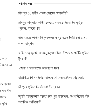
সর্বশেষ খবর
চাঁদপুরে ১১ দলীয় ঐক্য জোটের স্মারকলিপি
চাঁদপুর আক্কাছ আলী রেলওয়ে একাডেমির বার্ষিক বৃত্তি
প্রদান, বৃক্ষরোপান
খাল খননের পাশাপাশি কৃষকদের জন্য সড়ক তৈরি করা হবে :
া
এমএ হান্নান
ফরিদগঞ্জে জুলাই গণঅভ্যুত্থান দিবস উপলক্ষে প্রীতি ফুটবল
তি এবং
টুর্নামেন্ট
্কে আলোচনা
জেলা গণফোরামের আলোচনা সভা
হাজীগঞ্জে শিশু ধর্ষণের অভিযোগে কেয়ারটেকার গ্রেফতার
বে ব্যবসা
চাঁদপুরে ফুটবল টার্ফের মাঠ উদ্বোধন
ল সার-বীজ
জুলাই অভ্যুত্থান স্মরণে চাঁদপুরে ম্যারাথন, অংশ নিলেন পাঁচ
রাখতে
শতাধিক প্রতিযোগী
ে কৃষি