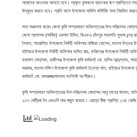
আবাদের আওতায় আনতে হবে। প্রকৃত কৃষককে ব্যাংকের ঋণ প্রাপ্তিতে সহয
উদ্বুদ্ধ করতে হবে। প্রতি মাসে উপজেলা সার্ভিস মনিটরিং সভা নিয়মিত কর
সভা সঞ্চালনা করেন জেলা কৃষি সম্প্রসারণ অধিদপ্তরের উপ-পরিচালক মোহাম
জেলা প্রশাসক (সার্বিক) এরশাদ উদ্দিন, বিএফএ চাঁদপুর সভাপতি সুভাষ চন্দ্
সৈকত, শাহরাস্তি উপজেলা নির্বাহী অফিসার নাজিয়া হোসেন, মতলব উত্তর উপজ
হাইমচর উপজেলা নির্বাহী অফিসার অমিত রায়, ফরিদগঞ্জ উপজেলা নির্বাহী অফিস
ফয়সাল মোহাম্মদ, হাজীগঞ্জ উপজেলা কৃষি কর্মকর্তা মো. হাসিব আব্দুল্লাহ, শ
সরকার, মতলব দক্ষিণ উপজেলা কৃষি কর্মকর্তা চৈতন্য পাল, হাইমচর উপজেলা কৃষি
কর্মকর্তা মো. কামরুজ্জামানসহ সংশ্লিষ্ট অংশীজন।
কৃষি সম্প্রসারণ অধিদপ্তরের উপ-পরিচালক মোহাম্মদ আবু তাহের জানান, বর্
২৩৭ মেট্রিক টন এমওপি সার মজুদ রয়েছে। এছাড়া বীজ প্রাপ্তি ১৩৪ কেজ