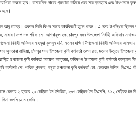
োগিতা করতে হবে। রাসায়নিক সারের প্রবণতা কমিয়ে জৈব সার ব্যবহারে এবং উৎপাদনে কৃ
তে হবে।
্মদ আবু তাহের। শুরুতে তিনি বিগত সভার কার্যবিবরণী তুলে ধরেন। এ সময় উপস্থিত ছিলেন
র রায়, সাধারণ সম্পাদক শরীফ মো. আশ্রাফুল হক, চাঁদপুর সদর উপজেলা নির্বাহী অফিসার সাখাও
েলা নির্বাহী অফিসার মাহমুদা কুলসুম মনি, মতলব দক্ষিণ উপজেলা নির্বাহী অফিসার আমজাদ
ার সুলতানা রাজিয়া, চাঁদপুর সদর উপজেলা কৃষি কর্মকর্তা তপন রায়, মতলব উত্তর উপজেলা কৃষ
াহারাস্তি উপজেলা কৃষি কর্মকর্তা আয়েশা আক্তার, ফরিদগঞ্জ উপজেলা কৃষি কর্মকর্তা কল্লোল ক
 কর্মকর্তা মো. শাকিল খন্দকার, কচুয়া উপজেলা কৃষি কর্মকর্তা মো. মেজবাহ উদ্দিন, বিএসএ চাঁ
তমানে জেলায় ২ হাজার ২৯ মেট্রিক টন ইউরিয়া, ২৬৭ মেট্রিক টন টিএসপি, ৪২২ মেট্রিক টন 
ি, গিমা কলমি ১৩০ কেজি।