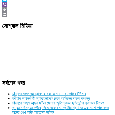
Skype
Viber
Copy
Link
Print
সোশ্যাল মিডিয়া
সর্বশেষ খবর
চাঁদপুরে সফল অস্ত্রোপচার, বের হলো ৬.৪৫ কেজির টিউমার
বর্ষীয়ান আইনজীবী অ্যাডভোকেট রুহুল আমিনের দাফন সম্পন্ন
চাঁদপুরে মরহুম আব্দুল মতিন মোল্লা স্মৃতি ফুটবল টুর্নামেন্টের পুরস্কার বিতরণ
দৃশ্যমান উন্নয়ন পৌঁছে দিতে সরকার ও স্থানীয় প্রশাসন একযোগে কাজ করে
যাচ্ছে:শেখ ফরিদ আহম্মেদ মানিক