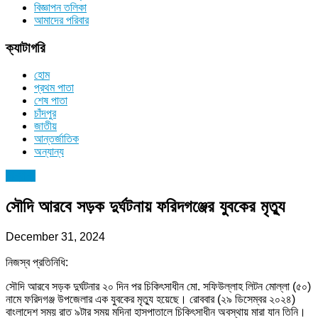
বিজ্ঞাপন তলিকা
আমাদের পরিবার
ক্যাটাগরি
হোম
প্রথম পাতা
শেষ পাতা
চাঁদপুর
জাতীয়
আন্তর্জাতিক
অন্যান্য
অন্যান্য
সৌদি আরবে সড়ক দুর্ঘটনায় ফরিদগঞ্জের যুবকের মৃত্যু
December 31, 2024
নিজস্ব প্রতিনিধি:
সৌদি আরবে সড়ক দুর্ঘটনার ২০ দিন পর চিকিৎসাধীন মো. সফিউল্লাহ লিটন মোল্লা (৫০)
নামে ফরিদগঞ্জ উপজেলার এক যুবকের মৃত্যু হয়েছে। রোববার (২৯ ডিসেম্বর ২০২৪)
বাংলাদেশ সময় রাত ৯টার সময় মদিনা হাসপাতালে চিকিৎসাধীন অবস্থায় মারা যান তিনি।