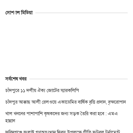
a
e
w
h
k
i
o
r
c
s
i
a
y
b
p
i
সোশ্যাল মিডিয়া
e
s
t
t
p
e
y
n
b
e
t
s
e
r
L
t
o
n
e
A
i
o
g
r
p
n
k
e
p
k
r
সর্বশেষ খবর
চাঁদপুরে ১১ দলীয় ঐক্য জোটের স্মারকলিপি
চাঁদপুর আক্কাছ আলী রেলওয়ে একাডেমির বার্ষিক বৃত্তি প্রদান, বৃক্ষরোপান
খাল খননের পাশাপাশি কৃষকদের জন্য সড়ক তৈরি করা হবে : এমএ
হান্নান
ফরিদগঞ্জে জুলাই গণঅভ্যুত্থান দিবস উপলক্ষে প্রীতি ফুটবল টুর্নামেন্ট