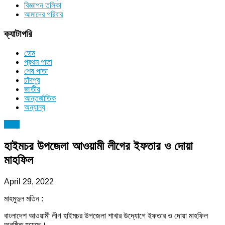
বিজ্ঞাপন তলিকা
আমাদের পরিবার
ক্যাটাগরি
হোম
প্রথম পাতা
শেষ পাতা
চাঁদপুর
জাতীয়
আন্তর্জাতিক
অন্যান্য
চাঁদপুর
হাইমচর উপজেলা আওয়ামী লীগের ইফতার ও দোয়া
মাহফিল
April 29, 2022
মাহমুদুল মতিন :
বাংলাদেশ আওয়ামী লীগ হাইমচর উপজেলা শাখার উদ্যোগে ইফতার ও দোয়া মাহফিল
অনুষ্ঠিত হয়েছে।