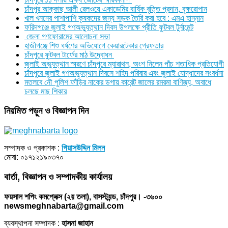
চাঁদপুর আক্কাছ আলী রেলওয়ে একাডেমির বার্ষিক বৃত্তি প্রদান, বৃক্ষরোপান
খাল খননের পাশাপাশি কৃষকদের জন্য সড়ক তৈরি করা হবে : এমএ হান্নান
ফরিদগঞ্জে জুলাই গণঅভ্যুত্থান দিবস উপলক্ষে প্রীতি ফুটবল টুর্নামেন্ট
জেলা গণফোরামের আলোচনা সভা
হাজীগঞ্জে শিশু ধর্ষণের অভিযোগে কেয়ারটেকার গ্রেফতার
চাঁদপুরে ফুটবল টার্ফের মাঠ উদ্বোধন
জুলাই অভ্যুত্থান স্মরণে চাঁদপুরে ম্যারাথন, অংশ নিলেন পাঁচ শতাধিক প্রতিযোগী
চাঁদপুরে জুলাই গণঅভ্যুত্থান দিবসে শহিদ পরিবার এবং জুলাই যোদ্ধাদের সংবর্ধনা
মতলবে নৌ পুলিশ ফাঁড়ির নাকের ডগায় কারেন্ট জালের রমরমা বাণিজ্য, অবাধে
চলছে মাছ শিকার
নিয়মিত পড়ুন ও বিজ্ঞাপন দিন
সম্পাদক ও প্রকাশক :
গিয়াসউদ্দিন মিলন
মোবা: ০১৭১২১৯০৩৭০
বার্তা, বিজ্ঞাপন ও সম্পাদকীয় কার্যালয়
ফয়সাল শপিং কমপ্লেক্স (২য় তলা), বাসস্ট্যন্ড, চাঁদপুর। -৩৬০০
newsmeghnabarta@gmail.com
ব্যবস্থাপনা সম্পাদক :
হাসনা জাহান