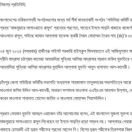
নিজস্ব প্রতিনিধি:
বাংলাদেশের তরিকতপন্থী সংগঠনগুলোর মধ্যে সর্ব শীর্ষ মানবতাবাদী সংগঠন ‘গাউসিয়া কমিটি
গ্রন্থ ‘মাজমুয়ায়ে সালাওয়াতে রাসুল’ গ্রন্থের প্রণেতা, সাহেবে ইলমে লাদুনি খাজায়ে খ
আওলাদে রাসুল, গাউছে জামান আল্লামা হাফেজ ক্বারী সৈয়দ মোহাম্মদ তৈয়ব শাহ (রাঃ)’র 
২৪ জুন ২০২৫ (শুক্রবার) হাজীগঞ্জ পাইলট সরকারি হাইস্কুল মিলনায়তনে এই আজিমুশ্বান সাল
দ্বীনি মাদ্রাসা চট্টগ্রাম জামেয়া আহমাদিয়া সুন্নিয়া আলিয়া মাদ্রাসার প্রধান ফকিহ ম
আহমাদিয়া সুন্নিয়া আলিয়া মাদ্রাসার মুহাদ্দিস আল্লামা মুফতি আবুল হাসানাত আল-কাদেরী।
চাঁদপুর জেলা গাউছিয়া কমিটির সভাপতি অধ্যাপক শাহজামাল তালুকদারের সভাপতিত্বে আরো 
মাওলানা জসিম উদ্দিন আল-কাদেরী, সাধারণ সম্পাদক মাওলানা এএইচএম আহসান উল্লাহ, জেলা
করেন মাওলানা শাহাদাত হোসেন জাহিদ ও মাওলানা মোহাম্মদ গিয়াসউদ্দিন।
প্রধান মেহমান মুফতি আবদুল ওয়াজেদ তাঁর আলোচনায় বলেন, এই বাংলাদেশ সুজলা সুফলা হ
মাজমুয়ায়ে সালাওয়াতে রাসুল লিখেছেন তা ইলমে লাদুন্নি ছাড়া সম্ভব নয়। আল্লাহর পেয়ারা 
খাজায়ে চোহরভী এই দুরূদ শরীফের গ্রন্থে আনেন নি। বিশ্বে দুরূদ শরীফের ত্রিশপারা বির