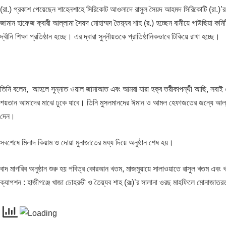
(রা.) প্রকাশ পেয়েছেন শাহেনশাহে সিরিকোট আওলাদে রাসুল সৈয়দ আহমদ সিরিকোটি (রা.)’র
জামান হাফেজ ক্বারী আল্লামা সৈয়দ মোহাম্মদ তৈয়্যব শাহ (র.) হচ্ছেন বানীয়ে গাউছিয়া কমি
দ্বীনি শিক্ষা প্রতিষ্ঠান হচ্ছে। এর দ্বারা সুন্নীয়তকে প্রাতিষ্ঠানিকভাবে টিকিয়ে রাখা হচ্ছে।
তিনি বলেন, আহলে সুন্নাত ওয়াল জামাআত এবং আমরা যারা হক্ব তরীকাপন্থী আছি, সবাই
শয়তান আমাদের মাঝে ঢুকে যাবে। তিনি মুসলমানদের ঈমান ও আমল হেফাজতের জন্যে আল্লাহ
দেন।
সবশেষে মিলাদ কিয়াম ও দোয়া মুনাজাতের মধ্য দিয়ে অনুষ্ঠান শেষ হয়।
বাদ মাগরিব অনুষ্ঠান শুরু হয় পবিত্র কোরআন খতম, মাজমুয়ায়ে সালাওয়াতে রাসুল খতম এ
ক্যাপশন : হাজীগঞ্জে খাজা চোহরভী ও তৈয়্যব শাহ (রঃ)’র সালানা ওরছ মাহফিলে মোনাজাত