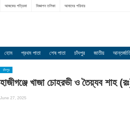
আজকের পত্রিকা
বিজ্ঞাপন তলিকা
আমাদের পরিবার
হোম
প্রথম পাতা
শেষ পাতা
চাঁদপুর
জাতীয়
আন্তর্জা
চাঁদপুর
হাজীগঞ্জে খাজা চোহরভী ও তৈয়্যব শাহ (র
June 27, 2025