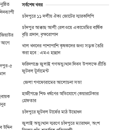
ুষ্ঠিত
সর্বশেষ খবর
িনব্যাপী
চাঁদপুরে ১১ দলীয় ঐক্য জোটের স্মারকলিপি
চাঁদপুর আক্কাছ আলী রেলওয়ে একাডেমির বার্ষিক
বৃত্তি প্রদান, বৃক্ষরোপান
 জিয়াউর
র আগে
খাল খননের পাশাপাশি কৃষকদের জন্য সড়ক তৈরি
করা হবে : এমএ হান্নান
ফরিদগঞ্জে জুলাই গণঅভ্যুত্থান দিবস উপলক্ষে প্রীতি
ঁদপুর-৫
ফুটবল টুর্নামেন্ট
হমান
জেলা গণফোরামের আলোচনা সভা
হাজীগঞ্জে শিশু ধর্ষণের অভিযোগে কেয়ারটেকার
হবায়ক
গ্রেফতার
নুর
চাঁদপুরে ফুটবল টার্ফের মাঠ উদ্বোধন
জুলাই অভ্যুত্থান স্মরণে চাঁদপুরে ম্যারাথন, অংশ
 উদ্দিন