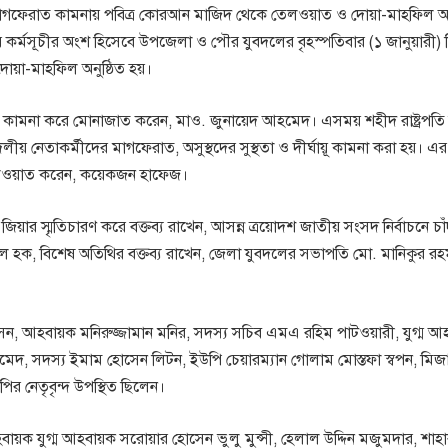
ার মাগফেরাত কামনায় পবিত্র কোরআন মাজিদ থেকে তেলওয়াত ও দোয়া-মাহফিল অন
ের কর্মসূচীর অংশ হিসেবে উপজেলা ও পৌর যুবদলের বৃহস্পতিবার (১ জানুয়ারী) দ
োয়া-মাহফিল অনুষ্ঠিত হয়।
কামনা করে মোনাজাত করেন, মাও. জুনায়েদ আহমেদ। এসময় শহীদ রাষ্ট্রপতি
 নেতাকর্মীদের মাগফেরাত, অসুস্থদের সুস্থতা ও দীর্ঘায়ূ কামনা করা হয়। এ
তেলওয়াত করেন, কয়েকজন হাফেজ।
িয়ার স্মৃতিচারণ করে বক্তব্য রাখেন, আসন্ন ত্রয়োদশ জাতীয় সংসদ নির্বাচনে চা
মমিনুল হক, বিশেষ অতিথির বক্তব্য রাখেন, জেলা যুবদলের সভাপতি মো. মানিকুর র
আহবায়ক মনিরুজ্জামান মনির, সদস্য সচিব এমএ রহিম পাটওয়ারী, যুগ্ম আ
 সদস্য ইমাম হোসেন লিটন, ইউপি চেয়ারম্যান গোলাম মোস্তফা স্বপন, মিজা
র নেতৃবৃন্দ উপস্থিত ছিলেন।
ক যুগ্ম আহবায়ক সরোয়ার হোসেন ভুলু মুন্সী, হেলাল উদ্দিন মজুমদার, শাহাব