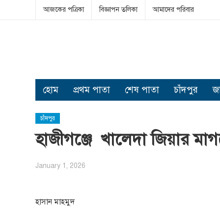
আজকের পত্রিকা
বিজ্ঞাপন তলিকা
আমাদের পরিবার
হোম
প্রথম পাতা
শেষ পাতা
চাঁদপুর
জ
চাঁদপুর
হাজীগঞ্জে খালেদা জিয়ার ম
January 1, 2026
হাসান মাহমুদ