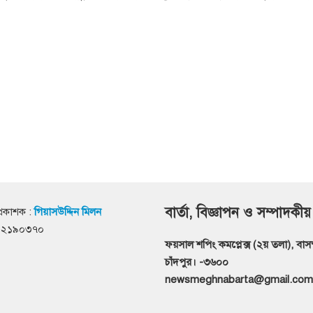
বার্তা, বিজ্ঞাপন ও সম্পাদকীয়
্রকাশক :
গিয়াসউদ্দিন মিলন
৭১২১৯০৩৭০
ফয়সাল শপিং কমপ্লেক্স (২য় তলা), বাসস্ট
চাঁদপুর। -৩৬০০
newsmeghnabarta@gmail.com