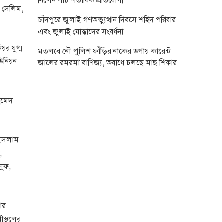
নিলেন পাঁচ শতাধিক প্রতিযোগী
ন সেলিম,
চাঁদপুরে জুলাই গণঅভ্যুত্থান দিবসে শহিদ পরিবার
এবং জুলাই যোদ্ধাদের সংবর্ধনা
য়র যুগ্ম
মতলবে নৌ পুলিশ ফাঁড়ির নাকের ডগায় কারেন্ট
ইউনিয়ন
জালের রমরমা বাণিজ্য, অবাধে চলছে মাছ শিকার
হমেদ
 ইসলাম
,
সুফ,
ার
ীস্থলের