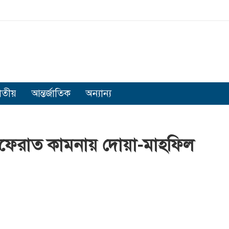
াতীয়
আন্তর্জাতিক
অন্যান্য
াগফেরাত কামনায় দোয়া-মাহফিল