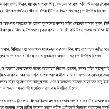
্দিন তালুকদার কিরন, খালেদ মাহমুদ মিঠু, নজরুল ইসলাম অভি, মিজানুর রহমা
াহিম খলিল স্বপন’সহ পৌর ও বিভিন্ন ইউনিয়ন বিএনপির নেতৃবৃন্দ উপস্থিত ছিলেন।
পস্থাপনায় অনুষ্ঠানে উপজেলা যুবদলের সদস্য সচিব মোস্তফা কামাল সুমন, সিনি
ইসলাম সাহিদসহ উপজেলা যুবদলের সদ্য বিদায়ী কমিটির নেতৃবৃন্দ ও বিভিন্ন 
াসান, সিনিয়র যুগ্ম আহবায়ক মাহফুজুর রহমান রবিন, যুগ্ম আহবায়ক জহির আ
দ ও পৌরসভার বিভিন্ন ওয়ার্ড যুবদলের অন্যান্য নেতৃবৃন্দ উপস্থিত ছিলেন।
পজেলা স্বেচ্ছাসেবক দলের আহবায়ক বিল্লাল হোসেন, সদস্য সচিব সাইফুল
 শ্রমিক দলের সাবেক সভাপতি রাশেদ আলম হীরা, সাধারণ সম্পাদক সোহেল রানা
্য সচিব জুয়েল রানা তালুকদার, পৌর ছাত্রদলের সাবেক আহবায়ক আবু ইউ
দল ও অন্যান্য সহযোগী সংগঠনের নেতৃবৃন্দ উপস্থিত ছিলেন।
বেক প্রধানমন্ত্রী বেগম খালেদা জিয়া মঙ্গলবার ভোর বেলায় রাজধানীর এভারকেয়
 জানাযা শেষে রাষ্ট্রীয় মর্যাদায় তাকে শহীদ প্রেসিডেন্ট জিয়াউর রহমানের সমাধ