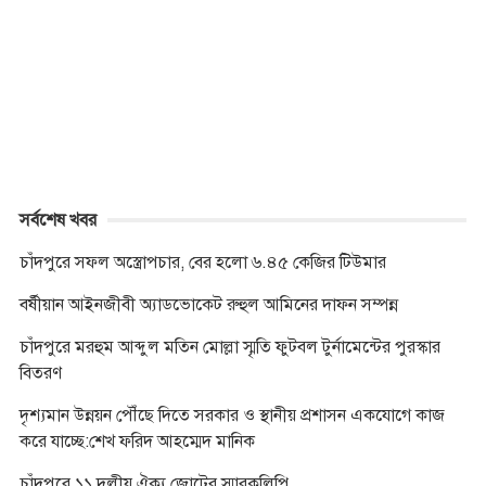
b
e
t
s
e
r
L
t
o
n
e
A
i
o
g
r
p
n
k
e
p
k
r
সর্বশেষ খবর
চাঁদপুরে সফল অস্ত্রোপচার, বের হলো ৬.৪৫ কেজির টিউমার
বর্ষীয়ান আইনজীবী অ্যাডভোকেট রুহুল আমিনের দাফন সম্পন্ন
চাঁদপুরে মরহুম আব্দুল মতিন মোল্লা স্মৃতি ফুটবল টুর্নামেন্টের পুরস্কার
বিতরণ
দৃশ্যমান উন্নয়ন পৌঁছে দিতে সরকার ও স্থানীয় প্রশাসন একযোগে কাজ
করে যাচ্ছে:শেখ ফরিদ আহম্মেদ মানিক
চাঁদপুরে ১১ দলীয় ঐক্য জোটের স্মারকলিপি