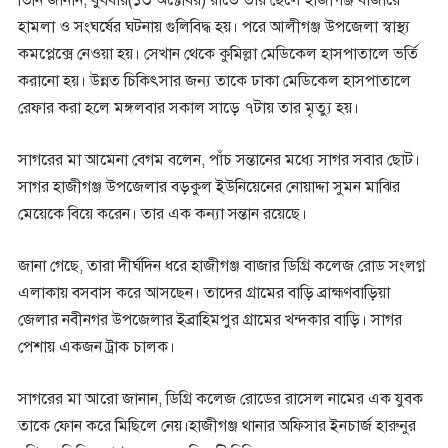
তিনি জানান, বুধবার(১৩ অক্টোবর) রাতে তার ছেলে হাজীগঞ্জ বাজারে
হামলা ও সংঘর্ষের ঘটনায় গুলিবিদ্ধ হয়। পরে আলীগঞ্জ উপজেলা স্বাস্থ্য
কমপ্লেক্সে নেওয়া হয়। সেখান থেকে কুমিল্লা মেডিকেল হাসপাতালে ভর্তি
করানো হয়। উন্নত চিকিৎসার জন্য তাকে ঢাকা মেডিকেল হাসপাতালে
রেফার করা হলে মঙ্গলবার সকাল সাড়ে ৭টায় তার মৃত্যু হয়।
সাগরের মা আমেনা বেগম বলেন, পাঁচ সন্তানের মধ্যে সাগর সবার ছোট।
সাগর হাজীগঞ্জ উপজেলার বড়কুল ইউনিয়েনের নোয়াদ্দা সুমন মাঝির
মেয়েকে বিয়ে করেন। তার এক কন্যা সন্তান রয়েছে।
জানা গেছে, তারা দীর্ঘদিন ধরে হাজীগঞ্জ বাজার ডিগ্রি কলেজ রোড সংলগ্ন
এলাকায় বসবাস করে আসছেন। তাদের গ্রামের বাড়ি ব্রাহ্মণবাড়িয়া
জেলার নবীনগর উপজেলার ইব্রাহিমপুর গ্রামের খন্দকার বাড়ি। সাগর
পেশায় একজন ট্রাক চালক।
সাগরের মা আরো জানান, ডিগ্রি কলেজ রোডের রাসেল নামের এক যুবক
তাকে ফোন করে মিছিলে নেয়।হাজীগঞ্জ থানার অফিসার ইনচার্জ হারুনুর