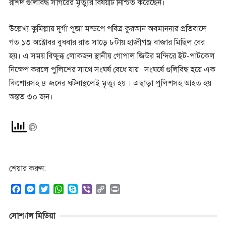
রশিদ গুলিবিদ্ধ সাগরের মৃত্যুর বিষয়টি নিশ্চিত করেছেন।
উল্লেখ্য কুমিল্লায় দূর্গা পূজা মন্ডপে পবিত্র কুরআন অবমাননার প্রতিবাদে
গত ১৩ অক্টোবর বুধবার রাত সাড়ে ৮টায় হাজীগঞ্জ বাজার মিছিল বের
হয়। এ সময় বিক্ষুব্ধ লোকজন স্থানীয় গোপাল জিউর মন্দিরে ইট-পাটকেল
নিক্ষেপ করলে পুলিশের সাথে সংঘর্ষ বেধে যায়। সংঘর্ষে গুলিবিদ্ধ হয়ে এক
কিশোরসহ ৪ জনের ঘটনাস্থলেই মৃত্যু হয় । এছাড়া পুলিশসহ আহত হয়
অন্তত ৩০ জন।
শেয়ার করুন:
F
M
T
W
S
V
C
P
a
e
w
h
k
i
o
r
c
s
i
a
y
b
p
i
সোশ্যাল মিডিয়া
e
s
t
t
p
e
y
n