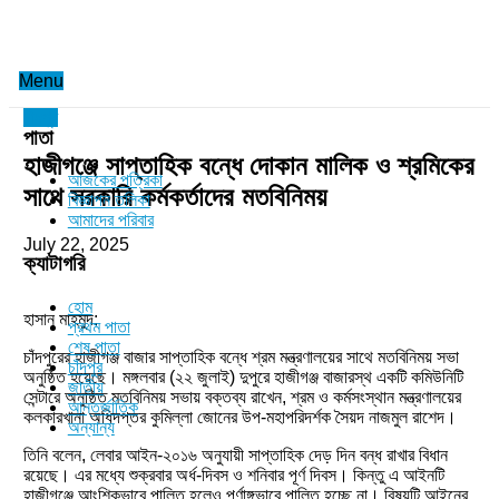
Menu
চাঁদপুর
পাতা
হাজীগঞ্জে সাপ্তাহিক বন্ধে দোকান মালিক ও শ্রমিকের
আজকের পত্রিকা
সাথে সরকারি কর্মকর্তাদের মতবিনিময়
বিজ্ঞাপন তলিকা
আমাদের পরিবার
July 22, 2025
ক্যাটাগরি
হোম
হাসান মাহমুদ:
প্রথম পাতা
শেষ পাতা
চাঁদপুরের হাজীগঞ্জ বাজার সাপ্তাহিক বন্ধে শ্রম মন্ত্রণালয়ের সাথে মতবিনিময় সভা
চাঁদপুর
অনুষ্ঠিত হয়েছে। মঙ্গলবার (২২ জুলাই) দুপুরে হাজীগঞ্জ বাজারস্থ একটি কমিউনিটি
জাতীয়
সেন্টারে অনুষ্ঠিত মতবিনিময় সভায় বক্তব্য রাখেন, শ্রম ও কর্মসংস্থান মন্ত্রণালয়ের
আন্তর্জাতিক
কলকারখানা অধিদপ্তর কুমিল্লা জোনের উপ-মহাপরিদর্শক সৈয়দ নাজমুল রাশেদ।
অন্যান্য
তিনি বলেন, লেবার আইন-২০১৬ অনুযায়ী সাপ্তাহিক দেড় দিন বন্ধ রাখার বিধান
রয়েছে। এর মধ্যে শুক্রবার অর্ধ-দিবস ও শনিবার পূর্ণ দিবস। কিন্তু এ আইনটি
হাজীগঞ্জে আংশিকভাবে পালিত হলেও পূর্ণাঙ্গভাবে পালিত হচ্ছে না। বিষয়টি আইনের