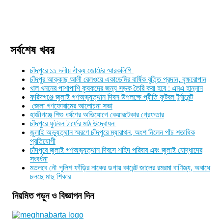
সর্বশেষ খবর
চাঁদপুরে ১১ দলীয় ঐক্য জোটের স্মারকলিপি
চাঁদপুর আক্কাছ আলী রেলওয়ে একাডেমির বার্ষিক বৃত্তি প্রদান, বৃক্ষরোপান
খাল খননের পাশাপাশি কৃষকদের জন্য সড়ক তৈরি করা হবে : এমএ হান্নান
ফরিদগঞ্জে জুলাই গণঅভ্যুত্থান দিবস উপলক্ষে প্রীতি ফুটবল টুর্নামেন্ট
জেলা গণফোরামের আলোচনা সভা
হাজীগঞ্জে শিশু ধর্ষণের অভিযোগে কেয়ারটেকার গ্রেফতার
চাঁদপুরে ফুটবল টার্ফের মাঠ উদ্বোধন
জুলাই অভ্যুত্থান স্মরণে চাঁদপুরে ম্যারাথন, অংশ নিলেন পাঁচ শতাধিক
প্রতিযোগী
চাঁদপুরে জুলাই গণঅভ্যুত্থান দিবসে শহিদ পরিবার এবং জুলাই যোদ্ধাদের
সংবর্ধনা
মতলবে নৌ পুলিশ ফাঁড়ির নাকের ডগায় কারেন্ট জালের রমরমা বাণিজ্য, অবাধে
চলছে মাছ শিকার
নিয়মিত পড়ুন ও বিজ্ঞাপন দিন