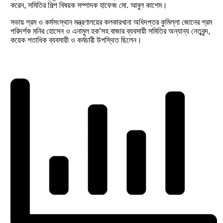
করেন, সমিতির শিল্প বিষয়ক সম্পাদক হাফেজ মো. আবুল কাশেম।
সভায় শ্রম ও কর্মসংস্থান মন্ত্রণালয়ের কলকারখানা অধিদপ্তর কুমিল্লা জোনের শ্রম
পরিদর্শক মনির হোসেন ও এনামুল হক’সহ বাজার ব্যবসায়ী সমিতির অন্যান্য নেতৃবৃন্দ,
কয়েক শতাধিক ব্যবসায়ী ও কর্মচারী উপস্থিত ছিলেন।