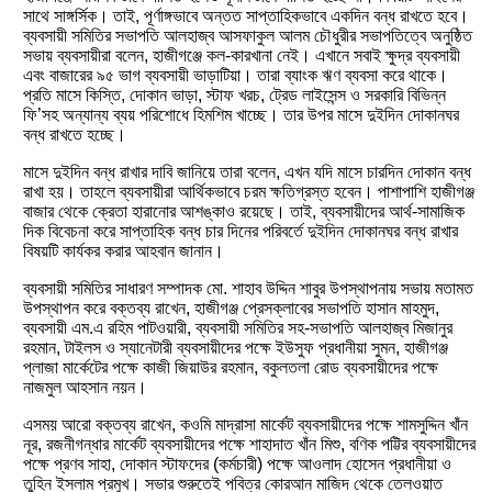
সাথে সাঙ্গর্সিক। তাই, পূর্ণাঙ্গভাবে অন্তত সাপ্তাহিকভাবে একদিন বন্ধ রাখতে হবে।
ব্যবসায়ী সমিতির সভাপতি আলহাজ্ব আসফাকুল আলম চৌধুরীর সভাপতিত্বে অনুষ্ঠিত
সভায় ব্যবসায়ীরা বলেন, হাজীগঞ্জে কল-কারখানা নেই। এখানে সবাই ক্ষুদ্র ব্যবসায়ী
এবং বাজারের ৯৫ ভাগ ব্যবসায়ী ভাড়াটিয়া। তারা ব্যাংক ঋণ ব্যবসা করে থাকে।
প্রতি মাসে কিস্তি, দোকান ভাড়া, স্টাফ খরচ, ট্রেড লাইসেন্স ও সরকারি বিভিন্ন
ফি’সহ অন্যান্য ব্যয় পরিশোধে হিমশিম খাচ্ছে। তার উপর মাসে দুইদিন দোকানঘর
বন্ধ রাখতে হচ্ছে।
মাসে দুইদিন বন্ধ রাখার দাবি জানিয়ে তারা বলেন, এখন যদি মাসে চারদিন দোকান বন্ধ
রাখা হয়। তাহলে ব্যবসায়ীরা আর্থিকভাবে চরম ক্ষতিগ্রস্ত হবেন। পাশাপাশি হাজীগঞ্জ
বাজার থেকে ক্রেতা হারানোর আশঙ্কাও রয়েছে। তাই, ব্যবসায়ীদের আর্থ-সামাজিক
দিক বিবেচনা করে সাপ্তাহিক বন্ধ চার দিনের পরিবর্তে দুইদিন দোকানঘর বন্ধ রাখার
বিষয়টি কার্যকর করার আহবান জানান।
ব্যবসায়ী সমিতির সাধারণ সম্পাদক মো. শাহাব উদ্দিন শাবুর উপস্থাপনায় সভায় মতামত
উপস্থাপন করে বক্তব্য রাখেন, হাজীগঞ্জ প্রেসক্লাবের সভাপতি হাসান মাহমুদ,
ব্যবসায়ী এম.এ রহিম পাটওয়ারী, ব্যবসায়ী সমিতির সহ-সভাপতি আলহাজ্ব মিজানুর
রহমান, টাইলস ও স্যানেটারী ব্যবসায়ীদের পক্ষে ইউসুফ প্রধানীয়া সুমন, হাজীগঞ্জ
প্লাজা মার্কেটের পক্ষে কাজী জিয়াউর রহমান, বকুলতলা রোড ব্যবসায়ীদের পক্ষে
নাজমুল আহসান নয়ন।
এসময় আরো বক্তব্য রাখেন, কওমি মাদ্রাসা মার্কেট ব্যবসায়ীদের পক্ষে শামসুদ্দিন খাঁন
নূর, রজনীগন্ধার মার্কেট ব্যবসায়ীদের পক্ষে শাহাদাত খাঁন মিশু, বণিক পট্টির ব্যবসায়ীদের
পক্ষে প্রণব সাহা, দোকান স্টাফদের (কর্মচারী) পক্ষে আওলাদ হোসেন প্রধানীয়া ও
তুহিন ইসলাম প্রমুখ। সভার শুরুতেই পবিত্র কোরআন মাজিদ থেকে তেলওয়াত