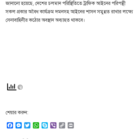
জানানো হয়েছে, দেশের চলমান পরিস্থিতিতে ট্রাফিক আইনের পরিপন্থী
সকল প্রকার অবৈধ কার্যক্রম দমনসহ আইনের শাসন সমুন্নত রাখার লক্ষ্যে
সেনাবাহিনীর কঠোর অবস্থান অব্যাহত থাকবে।
শেয়ার করুন:
F
M
T
W
S
V
C
P
a
e
w
h
k
i
o
r
c
s
i
a
y
b
p
i