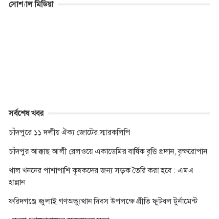
সোশ্যাল মিডিয়া
e
s
t
t
p
e
y
n
b
e
t
s
e
r
L
t
o
n
e
A
i
o
g
r
p
n
k
e
p
k
r
সর্বশেষ খবর
চাঁদপুরে ১১ দলীয় ঐক্য জোটের স্মারকলিপি
চাঁদপুর আক্কাছ আলী রেলওয়ে একাডেমির বার্ষিক বৃত্তি প্রদান, বৃক্ষরোপান
খাল খননের পাশাপাশি কৃষকদের জন্য সড়ক তৈরি করা হবে : এমএ
হান্নান
ফরিদগঞ্জে জুলাই গণঅভ্যুত্থান দিবস উপলক্ষে প্রীতি ফুটবল টুর্নামেন্ট