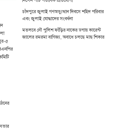
নিলেন পাঁচ শতাধিক প্রতিযোগী
চাঁদপুরে জুলাই গণঅভ্যুত্থান দিবসে শহিদ পরিবার
এবং জুলাই যোদ্ধাদের সংবর্ধনা
ান
মতলবে নৌ পুলিশ ফাঁড়ির নাকের ডগায় কারেন্ট
েলা
জালের রমরমা বাণিজ্য, অবাধে চলছে মাছ শিকার
পুর-৫
 বিএনপির
কমিটি
গঠনের
রসভার