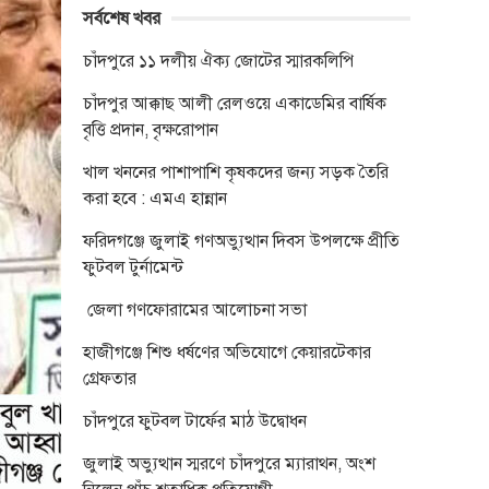
সর্বশেষ খবর
চাঁদপুরে ১১ দলীয় ঐক্য জোটের স্মারকলিপি
চাঁদপুর আক্কাছ আলী রেলওয়ে একাডেমির বার্ষিক
বৃত্তি প্রদান, বৃক্ষরোপান
খাল খননের পাশাপাশি কৃষকদের জন্য সড়ক তৈরি
করা হবে : এমএ হান্নান
ফরিদগঞ্জে জুলাই গণঅভ্যুত্থান দিবস উপলক্ষে প্রীতি
ফুটবল টুর্নামেন্ট
জেলা গণফোরামের আলোচনা সভা
হাজীগঞ্জে শিশু ধর্ষণের অভিযোগে কেয়ারটেকার
গ্রেফতার
চাঁদপুরে ফুটবল টার্ফের মাঠ উদ্বোধন
জুলাই অভ্যুত্থান স্মরণে চাঁদপুরে ম্যারাথন, অংশ