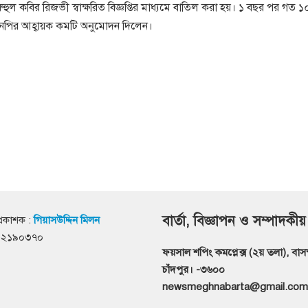
রুহুল কবির রিজভী স্বাক্ষরিত বিজ্ঞপ্তির মাধ্যমে বাতিল করা হয়। ১ বছর পর গত ১০
এনপির আহ্বায়ক কমটি অনুমোদন দিলেন।
বার্তা, বিজ্ঞাপন ও সম্পাদকীয়
্রকাশক :
গিয়াসউদ্দিন মিলন
৭১২১৯০৩৭০
ফয়সাল শপিং কমপ্লেক্স (২য় তলা), বাসস্ট
চাঁদপুর। -৩৬০০
newsmeghnabarta@gmail.com