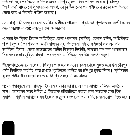
দীর্ঘ ৫৪ বছর পর ভিন্ন আঙ্গিকে এবার চাঁদপুর মুক্ত দিবস পালিত হয়েছে। র্চাঁদপুর
“অঙ্গীকার” পাদদেশে পুষ্পস্তবক অর্পণ, বেলুন উড়ানোর পর শহীদদের রুহের মাগফিরাতে
দোয়া করে এ দিবসটি পালিত হয়েছে।
সোমবার(৮ ডিসেম্বর) বেলা ১১ টায় অঙ্গীকার পাদদেশে প্রথমেই পুষ্পস্তবক অর্পণ করেন
জেলা প্রশাসক মো: নাজমুল ইসলাম সরকার।
এ সময় উপস্থিত ছিলেন অতিরিক্ত জেলা প্রশাসক (সার্বিক) এরশাদ উদ্দিন, অতিরিক্ত
পুলিশ সুপার ( প্রশাসন ও অর্থ) নাজমুন নূর, উপজেলা নির্বাহী কর্মকর্তা এস এম এন
জামিউল হিকমা, জেলা জামায়াতের আমীর বিল্লাল মিয়াঁজী, সাধারণ সম্পাদক শাহজাহান
মিয়াসহ জেলার মুক্তিযোদ্ধা, প্রেসক্লাব ও বিভিন্ন স্কাউট সংগঠনসমূহ।
উল্লেখ্য,১১৯৭১ সালের ৮ ডিস্বর পাক হানাদানদের কবল থেকে মুক্ত হয়েছিল চাঁদপুর।
সেই দিনটিকে স্মরণীয় করে রাখতে প্রতিবছর পালিত হয় চাঁদপুর মুক্ত দিবস। স্বাীনতার
যুদ্ধে শহীদ বীর যোদ্ধাদের স্মরণেই প্রতিবছর এ আয়োজন।
পরে গণমাধ্যমে মো: নাজমুল ইসলাম সরকার জানান, এ মাস আমাদের বিজয় অর্জনের
মাস। আমাদের সবার উচিত এ বিজয়কে মহিমান্বিত করতে হলে সবাইকে তথা হিন্দু,
মুসলিম, খ্রিষ্টান আমাদের সবাইকে এক সুন্দর বাংলাদেশ গড়ার দিকে মনোযোগ দিতে হবে।