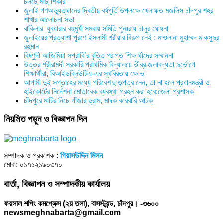
চলছে মাছ শিকার
জুলাই গণঅভ্যুত্থানের দ্বিতীয় বর্ষপূর্তি উপলক্ষে খেলাফত মজলিস চাঁদপুর শহর
শাখার আলোচনা সভা
বাকিলার যুবধারার বহুমুখী সমবায় সমিতি পুনঃরায চালুর ঘোষনা
জুলাইয়ের প্রত্যাশা পূরণে ইসলামী শরীয়ার বিকল্প নেই : মাওলানা মুহাম্মদ মাকসুদুর
রহমান
বিষ্ণুদী আজিমিয়া সপ্রাবি’র বৃত্তি প্রাপ্ত শিক্ষার্থীদের সম্মাননা
উত্তর শ্রীরামদী সরকারি প্রাথমিক বিদ্যালয়ে তীব্র জলাবদ্ধতা দুর্ভোগে
শিক্ষার্থীরা, বিআইডব্লিউটিএ-এর স্থবিরতায় ক্ষোভ
আগামী দুই সপ্তাহের মধ্যে পরিবেশ ছাড়পত্র নেন, তা না হলে প্রধানমন্ত্রী ও
হাইকোর্টের নির্দেশনা মোতাবেক ব্যবস্থা গ্রহন করা হবে:জেলা প্রশাসক
চাঁদপুরে মাটির নিচে গাঁজার ড্রাম, মাদক কারবারি আটক
নিয়মিত পড়ুন ও বিজ্ঞাপন দিন
সম্পাদক ও প্রকাশক :
গিয়াসউদ্দিন মিলন
মোবা: ০১৭১২১৯০৩৭০
বার্তা, বিজ্ঞাপন ও সম্পাদকীয় কার্যালয়
ফয়সাল শপিং কমপ্লেক্স (২য় তলা), বাসস্ট্যন্ড, চাঁদপুর। -৩৬০০
newsmeghnabarta@gmail.com