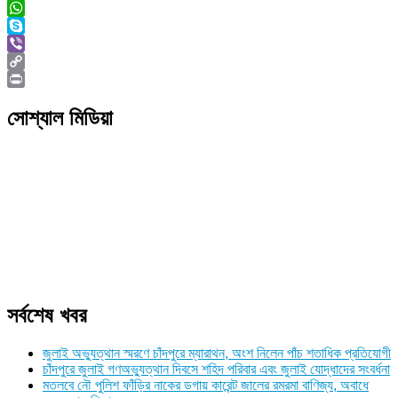
Twitter
WhatsApp
Skype
Viber
Copy
Link
Print
সোশ্যাল মিডিয়া
সর্বশেষ খবর
জুলাই অভ্যুত্থান স্মরণে চাঁদপুরে ম্যারাথন, অংশ নিলেন পাঁচ শতাধিক প্রতিযোগী
চাঁদপুরে জুলাই গণঅভ্যুত্থান দিবসে শহিদ পরিবার এবং জুলাই যোদ্ধাদের সংবর্ধনা
মতলবে নৌ পুলিশ ফাঁড়ির নাকের ডগায় কারেন্ট জালের রমরমা বাণিজ্য, অবাধে