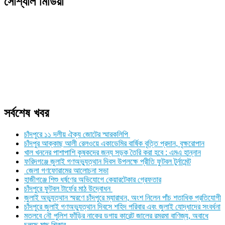
সোশ্যাল মিডিয়া
সর্বশেষ খবর
চাঁদপুরে ১১ দলীয় ঐক্য জোটের স্মারকলিপি
চাঁদপুর আক্কাছ আলী রেলওয়ে একাডেমির বার্ষিক বৃত্তি প্রদান, বৃক্ষরোপান
খাল খননের পাশাপাশি কৃষকদের জন্য সড়ক তৈরি করা হবে : এমএ হান্নান
ফরিদগঞ্জে জুলাই গণঅভ্যুত্থান দিবস উপলক্ষে প্রীতি ফুটবল টুর্নামেন্ট
জেলা গণফোরামের আলোচনা সভা
হাজীগঞ্জে শিশু ধর্ষণের অভিযোগে কেয়ারটেকার গ্রেফতার
চাঁদপুরে ফুটবল টার্ফের মাঠ উদ্বোধন
জুলাই অভ্যুত্থান স্মরণে চাঁদপুরে ম্যারাথন, অংশ নিলেন পাঁচ শতাধিক প্রতিযোগী
চাঁদপুরে জুলাই গণঅভ্যুত্থান দিবসে শহিদ পরিবার এবং জুলাই যোদ্ধাদের সংবর্ধনা
মতলবে নৌ পুলিশ ফাঁড়ির নাকের ডগায় কারেন্ট জালের রমরমা বাণিজ্য, অবাধে
চলছে মাছ শিকার