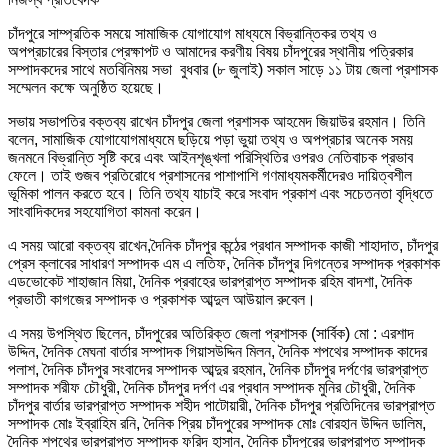
চাঁদপুরে সাম্প্রতিক সময়ে সামাজিক যোগাযোগ মাধ্যমে বিভ্রান্তিকর তথ্য ও
অপপ্রচারের বিস্তার প্রেক্ষাপট ও আমাদের করণীয় বিষয় চাঁদপুরের স্থানীয় পত্রিকার
সম্পাদকদের সাথে মতবিনিময় সভা বুধবার (৮ জুলাই) সকাল সাড়ে ১১ টায় জেলা প্রশাসক
সম্মেলন কক্ষে অনুষ্ঠিত হয়েছে।
সভায় সভাপতির বক্তব্য রাখেন চাঁদপুর জেলা প্রশাসক আহমেদ জিয়াউর রহমান। তিনি
বলেন, সামাজিক যোগাযোগমাধ্যমে ছড়িয়ে পড়া ভুয়া তথ্য ও অপপ্রচার অনেক সময়
জনমনে বিভ্রান্তি সৃষ্টি করে এবং আইনশৃঙ্খলা পরিস্থিতির ওপরও নেতিবাচক প্রভাব
ফেলে। তাই গুজব প্রতিরোধে প্রশাসনের পাশাপাশি গণমাধ্যমকর্মীদেরও দায়িত্বশীল
ভূমিকা পালন করতে হবে। তিনি তথ্য যাচাই করে সংবাদ প্রকাশ এবং সচেতনতা বৃদ্ধিতে
সাংবাদিকদের সহযোগিতা কামনা করেন।
এ সময় আরো বক্তব্য রাখেন,দৈনিক চাঁদপুর কন্ঠের প্রধান সম্পাদক কাজী শাহাদাত, চাঁদপুর
প্রেস ক্লাবের সাধারণ সম্পাদক এম এ লতিফ, দৈনিক চাঁদপুর দিগন্তের সম্পাদক প্রকাশক
এডভোকেট শাহাজান মিয়া, দৈনিক প্রবাহের ভারপ্রাপ্ত সম্পাদক রহিম বাদশা, দৈনিক
প্রভাতী কাগজের সম্পাদক ও প্রকাশক আব্দুল আউয়াল রুবেল।
এ সময় উপস্থিত ছিলেন, চাঁদপুরের অতিরিক্ত জেলা প্রশাসক (সার্বিক) মো : এরশাদ
উদ্দিন, দৈনিক মেঘনা বার্তার সম্পাদক গিয়াসউদ্দিন মিলন, দৈনিক শপথের সম্পাদক কাদের
পলাশ, দৈনিক চাঁদপুর সংবাদের সম্পাদক আব্দুর রহমান, দৈনিক চাঁদপুর দর্পণের ভারপ্রাপ্ত
সম্পাদক শরীফ চৌধুরী, দৈনিক চাঁদপুর দর্পণ এর প্রধান সম্পাদক মুনির চৌধুরী, দৈনিক
চাঁদপুর বার্তার ভারপ্রাপ্ত সম্পাদক শহীদ পাটোয়ারী, দৈনিক চাঁদপুর প্রতিদিনের ভারপ্রাপ্ত
সম্পাদক মোঃ ইব্রাহিম রনি, দৈনিক প্রিয় চাঁদপুরের সম্পাদক মোঃ বোরহান উদ্দিন ডালিম,
দৈনিক শপথের ভারপ্রাপ্ত সম্পাদক ফরিদ হাসান, দৈনিক চাঁদপুরের ভারপ্রাপ্ত সম্পাদক