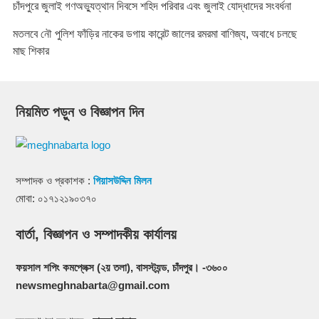
চাঁদপুরে জুলাই গণঅভ্যুত্থান দিবসে শহিদ পরিবার এবং জুলাই যোদ্ধাদের সংবর্ধনা
মতলবে নৌ পুলিশ ফাঁড়ির নাকের ডগায় কারেন্ট জালের রমরমা বাণিজ্য, অবাধে চলছে
মাছ শিকার
নিয়মিত পড়ুন ও বিজ্ঞাপন দিন
সম্পাদক ও প্রকাশক :
গিয়াসউদ্দিন মিলন
মোবা: ০১৭১২১৯০৩৭০
বার্তা, বিজ্ঞাপন ও সম্পাদকীয় কার্যালয়
ফয়সাল শপিং কমপ্লেক্স (২য় তলা), বাসস্ট্যন্ড, চাঁদপুর। -৩৬০০
newsmeghnabarta@gmail.com