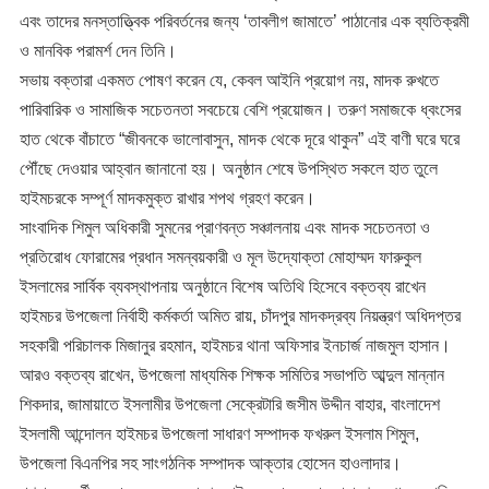
এবং তাদের মনস্তাত্ত্বিক পরিবর্তনের জন্য ‘তাবলীগ জামাতে’ পাঠানোর এক ব্যতিক্রমী
ও মানবিক পরামর্শ দেন তিনি।
​সভায় বক্তারা একমত পোষণ করেন যে, কেবল আইনি প্রয়োগ নয়, মাদক রুখতে
পারিবারিক ও সামাজিক সচেতনতা সবচেয়ে বেশি প্রয়োজন। তরুণ সমাজকে ধ্বংসের
হাত থেকে বাঁচাতে “জীবনকে ভালোবাসুন, মাদক থেকে দূরে থাকুন” এই বাণী ঘরে ঘরে
পৌঁছে দেওয়ার আহ্বান জানানো হয়। অনুষ্ঠান শেষে উপস্থিত সকলে হাত তুলে
হাইমচরকে সম্পূর্ণ মাদকমুক্ত রাখার শপথ গ্রহণ করেন।
​সাংবাদিক শিমুল অধিকারী সুমনের প্রাণবন্ত সঞ্চালনায় এবং মাদক সচেতনতা ও
প্রতিরোধ ফোরামের প্রধান সমন্বয়কারী ও মূল উদ্যোক্তা মোহাম্মদ ফারুকুল
ইসলামের সার্বিক ব্যবস্থাপনায় অনুষ্ঠানে বিশেষ অতিথি হিসেবে বক্তব্য রাখেন
হাইমচর উপজেলা নির্বাহী কর্মকর্তা অমিত রায়, চাঁদপুর মাদকদ্রব্য নিয়ন্ত্রণ অধিদপ্তর
সহকারী পরিচালক মিজানুর রহমান, হাইমচর থানা অফিসার ইনচার্জ নাজমুল হাসান।
আরও বক্তব্য রাখেন, উপজেলা মাধ্যমিক শিক্ষক সমিতির সভাপতি আব্দুল মান্নান
শিকদার, জামায়াতে ইসলামীর উপজেলা সেক্রেটারি জসীম উদ্দীন বাহার, বাংলাদেশ
ইসলামী আন্দোলন হাইমচর উপজেলা সাধারণ সম্পাদক ফখরুল ইসলাম শিমুল,
উপজেলা বিএনপির সহ সাংগঠনিক সম্পাদক আক্তার হোসেন হাওলাদার।