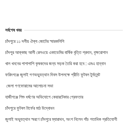
সর্বশেষ খবর
চাঁদপুরে ১১ দলীয় ঐক্য জোটের স্মারকলিপি
চাঁদপুর আক্কাছ আলী রেলওয়ে একাডেমির বার্ষিক বৃত্তি প্রদান, বৃক্ষরোপান
খাল খননের পাশাপাশি কৃষকদের জন্য সড়ক তৈরি করা হবে : এমএ হান্নান
ফরিদগঞ্জে জুলাই গণঅভ্যুত্থান দিবস উপলক্ষে প্রীতি ফুটবল টুর্নামেন্ট
জেলা গণফোরামের আলোচনা সভা
হাজীগঞ্জে শিশু ধর্ষণের অভিযোগে কেয়ারটেকার গ্রেফতার
চাঁদপুরে ফুটবল টার্ফের মাঠ উদ্বোধন
জুলাই অভ্যুত্থান স্মরণে চাঁদপুরে ম্যারাথন, অংশ নিলেন পাঁচ শতাধিক প্রতিযোগী