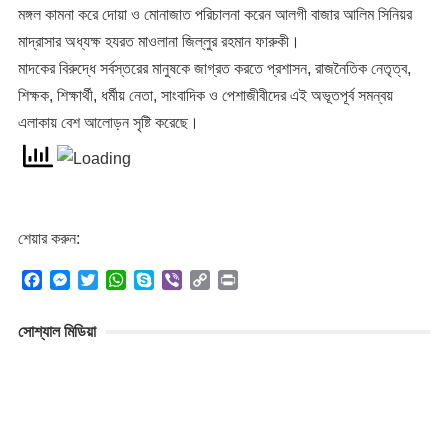
মঙ্গল কামনা করে দোয়া ও মোনাজাত পরিচালনা করেন আলগী বাজার আলিম সিনিয়র
মাদ্রাসার অধ্যক্ষ হযরত মাওলানা জিল্লুর রহমান ফারুকী।
​মাদকের বিরুদ্ধে সর্বস্তরের মানুষকে জাগ্রত করতে প্রশাসন, রাজনৈতিক নেতৃত্ব,
শিক্ষক, শিক্ষার্থী, ধর্মীয় নেতা, সাংবাদিক ও পেশাজীবীদের এই অভূতপূর্ব সমন্বয়
এলাকায় বেশ আলোড়ন সৃষ্টি করেছে।
শেয়ার করুন:
F
M
T
W
S
V
C
P
a
e
w
h
k
i
o
r
c
s
i
a
y
b
p
i
সোশ্যাল মিডিয়া
e
s
t
t
p
e
y
n
b
e
t
s
e
r
L
t
o
n
e
A
i
o
g
r
p
n
k
e
p
k
r