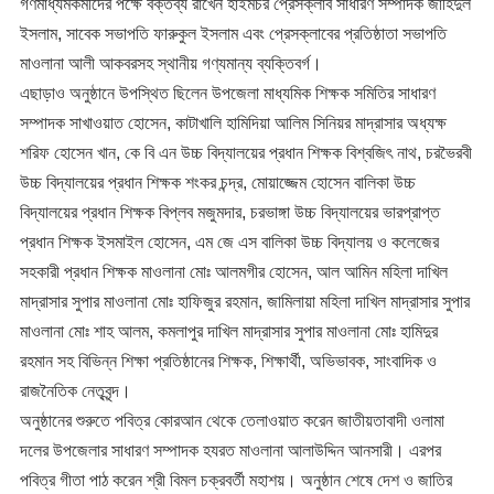
​গণমাধ্যমকর্মীদের পক্ষে বক্তব্য রাখেন হাইমচর প্রেসক্লাব সাধারণ সম্পাদক জাহিদুল
ইসলাম, সাবেক সভাপতি ফারুকুল ইসলাম এবং প্রেসক্লাবের প্রতিষ্ঠাতা সভাপতি
মাওলানা আলী আকবরসহ স্থানীয় গণ্যমান্য ব্যক্তিবর্গ।
​এছাড়াও অনুষ্ঠানে উপস্থিত ছিলেন উপজেলা মাধ্যমিক শিক্ষক সমিতির সাধারণ
সম্পাদক সাখাওয়াত হোসেন, কাটাখালি হামিদিয়া আলিম সিনিয়র মাদ্রাসার অধ্যক্ষ
শরিফ হোসেন খান, কে বি এন উচ্চ বিদ্যালয়ের প্রধান শিক্ষক বিশ্বজিৎ নাথ, চরভৈরবী
উচ্চ বিদ্যালয়ের প্রধান শিক্ষক শংকর চন্দ্র, মোয়াজ্জেম হোসেন বালিকা উচ্চ
বিদ্যালয়ের প্রধান শিক্ষক বিপ্লব মজুমদার, চরভাঙ্গা উচ্চ বিদ্যালয়ের ভারপ্রাপ্ত
প্রধান শিক্ষক ইসমাইল হোসেন, এম জে এস বালিকা উচ্চ বিদ্যালয় ও কলেজের
সহকারী প্রধান শিক্ষক মাওলানা মোঃ আলমগীর হোসেন, আল আমিন মহিলা দাখিল
মাদ্রাসার সুপার মাওলানা মোঃ হাফিজুর রহমান, জামিলায়া মহিলা দাখিল মাদ্রাসার সুপার
মাওলানা মোঃ শাহ আলম, কমলাপুর দাখিল মাদ্রাসার সুপার মাওলানা মোঃ হামিদুর
রহমান সহ বিভিন্ন শিক্ষা প্রতিষ্ঠানের শিক্ষক, শিক্ষার্থী, অভিভাবক, সাংবাদিক ও
রাজনৈতিক নেতৃবৃন্দ।
​অনুষ্ঠানের শুরুতে পবিত্র কোরআন থেকে তেলাওয়াত করেন জাতীয়তাবাদী ওলামা
দলের উপজেলার সাধারণ সম্পাদক হযরত মাওলানা আলাউদ্দিন আনসারী। এরপর
পবিত্র গীতা পাঠ করেন শ্রী বিমল চক্রবর্তী মহাশয়। অনুষ্ঠান শেষে দেশ ও জাতির