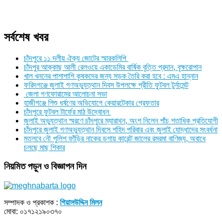
সর্বশেষ খবর
চাঁদপুরে ১১ দলীয় ঐক্য জোটের স্মারকলিপি
চাঁদপুর আক্কাছ আলী রেলওয়ে একাডেমির বার্ষিক বৃত্তি প্রদান, বৃক্ষরোপান
খাল খননের পাশাপাশি কৃষকদের জন্য সড়ক তৈরি করা হবে : এমএ হান্নান
ফরিদগঞ্জে জুলাই গণঅভ্যুত্থান দিবস উপলক্ষে প্রীতি ফুটবল টুর্নামেন্ট
জেলা গণফোরামের আলোচনা সভা
হাজীগঞ্জে শিশু ধর্ষণের অভিযোগে কেয়ারটেকার গ্রেফতার
চাঁদপুরে ফুটবল টার্ফের মাঠ উদ্বোধন
জুলাই অভ্যুত্থান স্মরণে চাঁদপুরে ম্যারাথন, অংশ নিলেন পাঁচ শতাধিক প্রতিযোগী
চাঁদপুরে জুলাই গণঅভ্যুত্থান দিবসে শহিদ পরিবার এবং জুলাই যোদ্ধাদের সংবর্ধনা
মতলবে নৌ পুলিশ ফাঁড়ির নাকের ডগায় কারেন্ট জালের রমরমা বাণিজ্য, অবাধে
চলছে মাছ শিকার
নিয়মিত পড়ুন ও বিজ্ঞাপন দিন
সম্পাদক ও প্রকাশক :
গিয়াসউদ্দিন মিলন
মোবা: ০১৭১২১৯০৩৭০