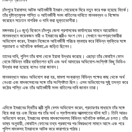
চাঁদপুরে ইয়াবাসহ আটক আইনজীবী ইমরান সোয়েবকে ঘিরে নতুন করে শুরু হয়েছে বিতর্ক।
তাঁর দৃষ্টান্তমূলক শাস্তি ও আইনজীবী সনদ বাতিলের দাবিতে মানববন্ধন ও বিক্ষোভ
করেছেন সচেতন নাগরিক ও দাবি করা ভুক্তভোগীরা।
মঙ্গলবার (২৩ জুন) বিকেলে চাঁদপুর জেলা প্রশাসকের কার্যালয়ের সামনে আয়োজিত
মানববন্ধনে কয়েকজন নারী ও ইমরানের স্ত্রীও অংশ নেন। সেখানে অংশগ্রহণকারীরা
অভিযোগ করেন, ইমরান নিজেকে আইনজীবী পরিচয় ব্যবহার করে বিভিন্ন ব্যক্তির সঙ্গে
প্রতারণা ও অনৈতিক কর্মকাণ্ডে জড়িত ছিলেন।
তাদের দাবি, পুলিশ তাঁর বাসা থেকে ইয়াবা উদ্ধার করেছে। এছাড়া তাঁর মোবাইল ফোন
থেকে বিভিন্ন নারীর ব্যক্তিগত ছবি এবং অর্থ আদায়ের অভিযোগ-সংশ্লিষ্ট কিছু ভিডিও
উদ্ধার করা হয়েছে বলেও তারা জানান।
মানববন্ধনে আরও অভিযোগ করা হয়, মামলা সংক্রান্ত বিভিন্ন পক্ষের কাছ থেকে অর্থ
নেওয়া এবং মাদকসেবনের সঙ্গে তাঁর সংশ্লিষ্টতা ছিল। এসব অভিযোগের সুষ্ঠু তদন্ত করে
কঠোর শাস্তি এবং তাঁর আইনজীবী সনদ বাতিলের দাবি জানান তারা।
এদিকে ইমরানের দ্বিতীয় স্ত্রী সুমি বেগম অভিযোগ করেন, প্রতারণার মাধ্যমে তাঁর সঙ্গে
বিয়ে করা হয় এবং বিয়ের পর তাঁর অর্থ ও স্বর্ণালংকার আত্মসাতের ঘটনা ঘটে। তিনি আরও
অভিযোগ করেন, ইমরানের বাসায় মাদকসেবনসহ বিভিন্ন অনৈতিক কর্মকাণ্ড চলত। তাঁর
ভাষ্য অনুযায়ী, মোবাইল ফোনের তথ্য প্রকাশের পর বিষয়গুলো সামনে আসে এবং পরে
পুলিশ মাদকসহ ইমরানকে আটক করে কারাগারে পাঠায়।