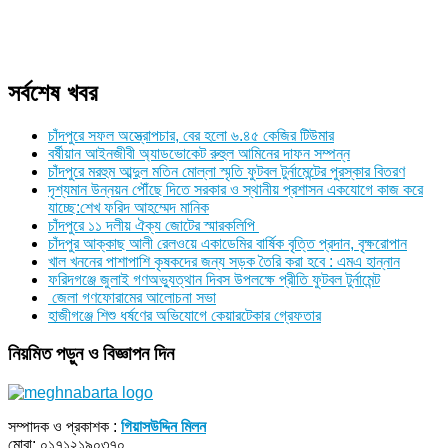
সর্বশেষ খবর
চাঁদপুরে সফল অস্ত্রোপচার, বের হলো ৬.৪৫ কেজির টিউমার
বর্ষীয়ান আইনজীবী অ্যাডভোকেট রুহুল আমিনের দাফন সম্পন্ন
চাঁদপুরে মরহুম আব্দুল মতিন মোল্লা স্মৃতি ফুটবল টুর্নামেন্টের পুরস্কার বিতরণ
দৃশ্যমান উন্নয়ন পৌঁছে দিতে সরকার ও স্থানীয় প্রশাসন একযোগে কাজ করে
যাচ্ছে:শেখ ফরিদ আহম্মেদ মানিক
চাঁদপুরে ১১ দলীয় ঐক্য জোটের স্মারকলিপি
চাঁদপুর আক্কাছ আলী রেলওয়ে একাডেমির বার্ষিক বৃত্তি প্রদান, বৃক্ষরোপান
খাল খননের পাশাপাশি কৃষকদের জন্য সড়ক তৈরি করা হবে : এমএ হান্নান
ফরিদগঞ্জে জুলাই গণঅভ্যুত্থান দিবস উপলক্ষে প্রীতি ফুটবল টুর্নামেন্ট
জেলা গণফোরামের আলোচনা সভা
হাজীগঞ্জে শিশু ধর্ষণের অভিযোগে কেয়ারটেকার গ্রেফতার
নিয়মিত পড়ুন ও বিজ্ঞাপন দিন
সম্পাদক ও প্রকাশক :
গিয়াসউদ্দিন মিলন
মোবা: ০১৭১২১৯০৩৭০