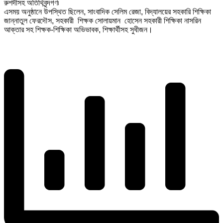
রুশদীসহ অতিথিবৃন্দগণ৷
এসময় অনুষ্ঠানে উপস্থিত ছিলেন, সাংবাদিক সেলিম রেজা, বিদ্যালয়ের সহকারি শিক্ষিকা
জান্নাতুল ফেরদৌস, সহকারী শিক্ষক সোলায়মান হোসেন সহকারী শিক্ষিকা নাসরিন
আক্তার সহ শিক্ষক-শিক্ষিকা অভিভাবক, শিক্ষার্থীসহ সুধীজন।