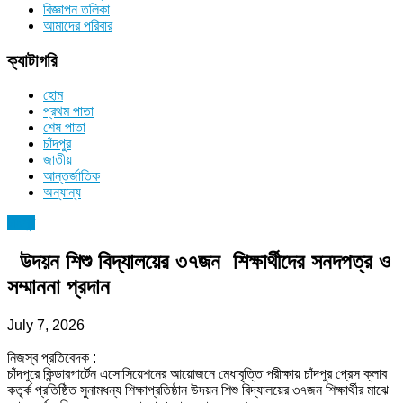
বিজ্ঞাপন তলিকা
আমাদের পরিবার
ক্যাটাগরি
হোম
প্রথম পাতা
শেষ পাতা
চাঁদপুর
জাতীয়
আন্তর্জাতিক
অন্যান্য
চাঁদপুর
উদয়ন শিশু বিদ্যালয়ের ৩৭জন শিক্ষার্থীদের সনদপত্র ও
সম্মাননা প্রদান
July 7, 2026
নিজস্ব প্রতিবেদক :
চাঁদপুরে কিন্ডারগার্টেন এসোসিয়েশনের আয়োজনে মেধাবৃত্তি পরীক্ষায় চাঁদপুর প্রেস ক্লাব
কতৃর্ক প্রতিষ্ঠিত সুনামধন্য শিক্ষাপ্রতিষ্ঠান উদয়ন শিশু বিদ্যালয়ের ৩৭জন শিক্ষার্থীর মাঝে