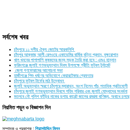
সর্বশেষ খবর
চাঁদপুরে ১১ দলীয় ঐক্য জোটের স্মারকলিপি
চাঁদপুর আক্কাছ আলী রেলওয়ে একাডেমির বার্ষিক বৃত্তি প্রদান, বৃক্ষরোপান
খাল খননের পাশাপাশি কৃষকদের জন্য সড়ক তৈরি করা হবে : এমএ হান্নান
ফরিদগঞ্জে জুলাই গণঅভ্যুত্থান দিবস উপলক্ষে প্রীতি ফুটবল টুর্নামেন্ট
জেলা গণফোরামের আলোচনা সভা
হাজীগঞ্জে শিশু ধর্ষণের অভিযোগে কেয়ারটেকার গ্রেফতার
চাঁদপুরে ফুটবল টার্ফের মাঠ উদ্বোধন
জুলাই অভ্যুত্থান স্মরণে চাঁদপুরে ম্যারাথন, অংশ নিলেন পাঁচ শতাধিক প্রতিযোগী
চাঁদপুরে জুলাই গণঅভ্যুত্থান দিবসে শহিদ পরিবার এবং জুলাই যোদ্ধাদের সংবর্ধনা
মতলবে নৌ পুলিশ ফাঁড়ির নাকের ডগায় কারেন্ট জালের রমরমা বাণিজ্য, অবাধে চলছে
নিয়মিত পড়ুন ও বিজ্ঞাপন দিন
সম্পাদক ও প্রকাশক :
গিয়াসউদ্দিন মিলন