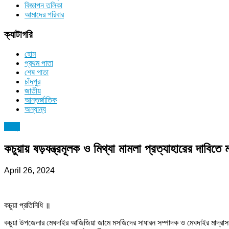
বিজ্ঞাপন তলিকা
আমাদের পরিবার
ক্যাটাগরি
হোম
প্রথম পাতা
শেষ পাতা
চাঁদপুর
জাতীয়
আন্তর্জাতিক
অন্যান্য
চাঁদপুর
কচুয়ায় ষড়যন্ত্রমূলক ও মিথ্যা মামলা প্রত্যাহারের দাবিতে 
April 26, 2024
কচুয়া প্রতিনিধি ॥
কচুয়া উপজেলার মেঘদাইর আজিজিয়া জামে মসজিদের সাধারন সম্পাদক ও মেঘদাইর মাদ্রাসার ক