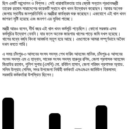
ছিল একটি আন্দোলন ও বিপ্লব। সেই ধারাবাহিকতায় তার জ্যেষ্ঠ সন্তান প্রধানমন্ত্রী
তারেক রহমান সারাদেশের কয়েকটি স্থানে খাল খনন উদ্বোধন করেছেন। আবার অনেক
জেলায় স্থানীয় জনপ্রতিনিধি ও মন্ত্রীরা কার্যক্রম শুরু করেছেন। একযোগে এই খাল খনন
জাগরণ সৃষ্টি হয়েছে এবং জনগণ এর সুবিধা পাচ্ছে।
মন্ত্রী আরও বলেন, দীর্ঘ বছর এই খাল খনন কর্মসূচি পড়েছিল। কোনো সরকার এসব
কর্মসূচির উদ্যোগ নেননি। যার ফলে অনেক জায়গায় খালের পাড়ে জমি দখল হয়েছে।
খালের মধ্যে বর্জ্য কিংবা আবর্জনা স্তূপ হয়ে আছে। এগুলোকে আমরা সম্পূর্ণভাবে অবৈধ
দখল বলতে পারি।
এ সময় চাঁদপুর-৩ আসনের সংসদ সদস্য শেখ ফরিদ আহমেদ মানিক, চাঁদপুর-৪ আসনের
সংসদ সদস্য এম এ হান্নান, সাবেক সংসদ সদস্য হারুনুর রশিদ, জেলা প্রশাসক আহমেদ
জিয়াউর রহমান, পুলিশ সুপার (এসপি) মো. রবিউল হাসান, জেলা পরিষদ প্রশাসক অ্যাড.
সলিম উল্যাহ সেলিম, সদর উপজেলা নির্বাহী কর্মকর্তা এসএমএন জামিউল হিকমাসহ
সরকারি কর্মকর্তারা উপস্থিত ছিলেন।