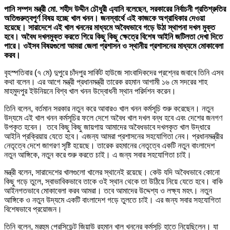
পানি সম্পদ মন্ত্রী মো. শহীদ উদ্দীন চৌধুরী এ্যানি বলেছেন, সরকারের নির্বাচনী প্রতিশ্রুতির
অতিগুরুত্বপূর্ণ বিষয় হচ্ছে খাল খনন। জনস্বার্থে এই কাজকে অগ্রাধিকার দেওয়া
হয়েছে। সারাদেশে এই খাল খননের মাধ্যমে অবৈধভাবে গড়ে উঠা স্থাপনা দখল মুক্ত
হবে। অবৈধ দখলমুক্ত করতে গিয়ে কিছু কিছু ক্ষেত্রে বিশেষ আইনি জটিলতা দেখা দিতে
পারে। ওইসব বিষয়গুলো আমরা জেলা প্রশাসন ও স্থানীয় প্রশাসনের মাধ্যমে মোকাবেলা
করব।
বৃহস্পতিবার (৭ মে) দুপুরে চাঁদপুর সার্কিট হাউজে সাংবাদিকদের প্রশ্নের জবাবে তিনি এসব
কথা বলেন। এর আগে মন্ত্রী প্রধানমন্ত্রী তারেক রহমান আগামী ১৬ মে সদরের শাহ
মাহমুদপুর ইউনিয়নে বিশ্ব খাল খনন উদ্বোধনী স্থান পরির্দশন করেন।
তিনি বলেন, বর্তমান সরকার নতুন করে আবারও খাল খনন কর্মসূচি শুরু করেছেন। নতুন
উদ্যমে এই খাল খনন কর্মসূচির ফলে দেশে অবৈধ খাল দখল বন্ধ হবে এবং দেশের জনগণ
উপকৃত হবেন। তবে কিছু কিছু জায়গায় আমাদের অবৈধভাবে দখলকৃত খাল উদ্ধারে
আইনি প্রক্রিয়ায় যেতে হবে। এজন্য আমরা প্রশাসনের সহযোগিতা নেব। প্রধানমন্ত্রীর
নেতৃত্বে দেশে জাগরণ সৃষ্টি হয়েছে। তারেক রহমানের নেতৃত্বে একটি নতুন বাংলাদেশ
নতুন আঙ্গিকে, নতুন করে শুরু করতে চাই। এ জন্য সবার সহযোগিতা চাই।
মন্ত্রী বলেন, সারাদেশের খালগুলো খালের স্থানেই রয়েছে। কেউ যদি অবৈধভাবে কোনো
কিছু গড়ে তুলে, স্বাভাবিকভাবে তাকে ওই স্থান থেকে তা উঠিয়ে নিয়ে যেতে হবে। বাকি
আইনগতভাবে মোকাবেলা করব আমরা। তবে আমাদের উদ্দেশ্য ও লক্ষ্য মহৎ। নতুন
আঙ্গিকে ও নতুন উদ্যমে একটি বাংলাদেশ গড়ে তুলতে চাই। এর জন্য সবার সহযোগিতা
বিশেষভাবে প্রয়োজন।
তিনি বলেন, মরহুম প্রেসিডেন্ট জিয়াউ রহমান খাল খননের কর্মসূচি হাতে নিয়েছিলেন। যা