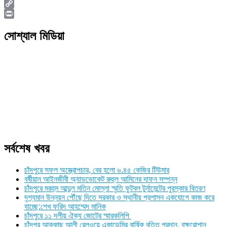
Viber
Copy
Link
Print
সোশ্যাল মিডিয়া
সর্বশেষ খবর
চাঁদপুরে সফল অস্ত্রোপচার, বের হলো ৬.৪৫ কেজির টিউমার
বর্ষীয়ান আইনজীবী অ্যাডভোকেট রুহুল আমিনের দাফন সম্পন্ন
চাঁদপুরে মরহুম আব্দুল মতিন মোল্লা স্মৃতি ফুটবল টুর্নামেন্টের পুরস্কার বিতরণ
দৃশ্যমান উন্নয়ন পৌঁছে দিতে সরকার ও স্থানীয় প্রশাসন একযোগে কাজ করে
যাচ্ছে:শেখ ফরিদ আহম্মেদ মানিক
চাঁদপুরে ১১ দলীয় ঐক্য জোটের স্মারকলিপি
চাঁদপুর আক্কাছ আলী রেলওয়ে একাডেমির বার্ষিক বৃত্তি প্রদান, বৃক্ষরোপান