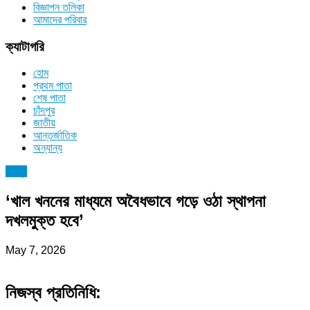
বিজ্ঞাপন তলিকা
আমাদের পরিবার
ক্যাটাগরি
হোম
প্রথম পাতা
শেষ পাতা
চাঁদপুর
জাতীয়
আন্তর্জাতিক
অন্যান্য
চাঁদপুর
‘খাল খননের মাধ্যমে অবৈধভাবে গড়ে ওঠা স্থাপনা
দখলমুক্ত হবে’
May 7, 2026
নিজস্ব প্রতিনিধি: