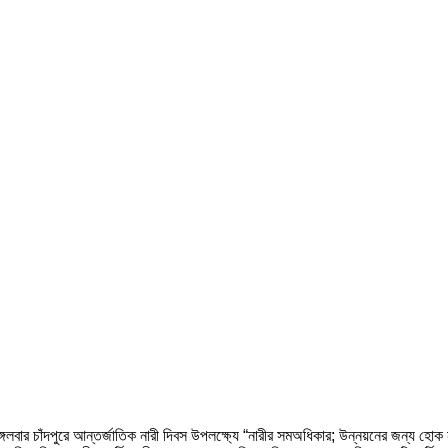
্গলবার চাঁদপুরে আন্তর্জাতিক নারী দিবস উপলক্ষ্যে “নারীর সমঅধিকার; উন্নয়নের জন্য হো