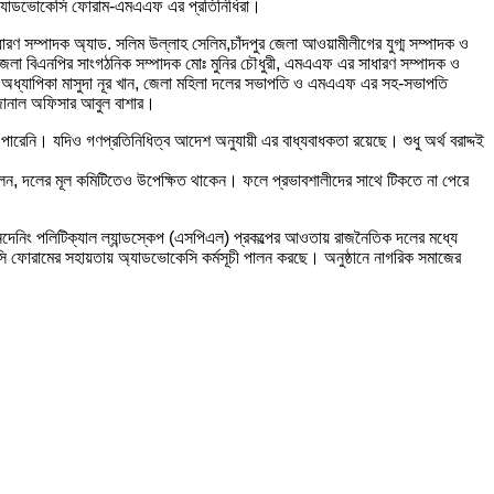
র্টি অ্যাডভোকেসি ফোরাম-এমএএফ এর প্রতিনিধিরা।
াধারণ সম্পাদক অ্যাড. সলিম উল্লাহ সেলিম,চাঁদপুর জেলা আওয়ামীলীগের যুগ্ম সম্পাদক ও
ও জেলা বিএনপির সাংগঠনিক সম্পাদক মোঃ মুনির চৌধুরী, এমএএফ এর সাধারণ সম্পাদক ও
 অধ্যাপিকা মাসুদা নূর খান, জেলা মহিলা দলের সভাপতি ও এমএএফ এর সহ-সভাপতি
া জোনাল অফিসার আবুল বাশার।
ারেনি। যদিও গণপ্রতিনিধিত্ব আদেশ অনুযায়ী এর বাধ্যবাধকতা রয়েছে। শুধু অর্থ বরাদ্দই
 ফেলেন, দলের মূল কমিটিতেও উপেক্ষিত থাকেন। ফলে প্রভাবশালীদের সাথে টিকতে না পেরে
নদেনিং পলিটিক্যাল ল্যান্ডস্কেপ (এসপিএল) প্রকল্পের আওতায় রাজনৈতিক দলের মধ্যে
েসি ফোরামের সহায়তায় অ্যাডভোকেসি কর্মসূচী পালন করছে। অনুষ্ঠানে নাগরিক সমাজের