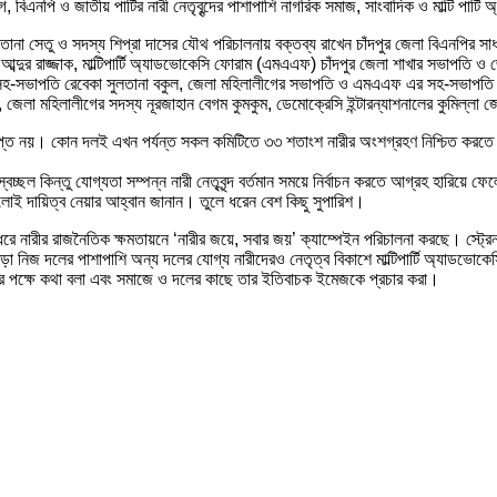
িএনপি ও জাতীয় পার্টির নারী নেতৃবৃন্দের পাশাপাশি নাগরিক সমাজ, সাংবাদিক ও মাল্টি পা
লতানা সেতু ও সদস্য শিপ্রা দাসের যৌথ পরিচালনায় বক্তব্য রাখেন চাঁদপুর জেলা বিএনপির স
ব্দুর রাজ্জাক, মাল্টিপার্টি অ্যাডভোকেসি ফোরাম (এমএএফ) চাঁদপুর জেলা শাখার সভাপতি 
র সহ-সভাপতি রেবেকা সুলতানা বকুল, জেলা মহিলালীগের সভাপতি ও এমএএফ এর সহ-সভাপতি
দ, জেলা মহিলালীগের সদস্য নূরজাহান বেগম কুমকুম, ডেমোক্রেসি ইন্টারন্যাশনালের কুমিল্ল
্যাপ্ত নয়। কোন দলই এখন পর্যন্ত সকল কমিটিতে ৩৩ শতাংশ নারীর অংশগ্রহণ নিশ্চিত করতে প
্ছল কিন্তু যোগ্যতা সম্পন্ন নারী নেতৃবৃন্দ বর্তমান সময়ে নির্বাচন করতে আগ্রহ হারিয়ে
লোই দায়িত্ব নেয়ার আহ্বান জানান। তুলে ধরেন বেশ কিছু সুপারিশ।
ে নারীর রাজনৈতিক ক্ষমতায়নে ‘নারীর জয়ে, সবার জয়’ ক্যাম্পেইন পরিচালনা করছে। স্ট্রে
া নিজ দলের পাশাপাশি অন্য দলের যোগ্য নারীদেরও নেতৃত্ব বিকাশে মাল্টিপার্টি অ্যাডভোক
ন্দের পক্ষে কথা বলা এবং সমাজে ও দলের কাছে তার ইতিবাচক ইমেজকে প্রচার করা।