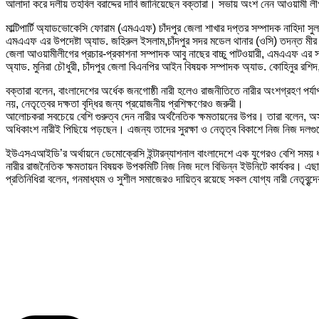
আলাদা করে দলীয় তহবিল বরাদ্দের দাবি জানিয়েছেন বক্তারা। সভায় অংশ নেন আওয়ামী লীগ, ব
মাল্টিপার্টি অ্যাডভোকেসি ফোরাম (এমএএফ) চাঁদপুর জেলা শাখার দপ্তর সম্পাদক নাহিদা সু
এমএএফ এর উপদেষ্টা অ্যাড. জহিরুল ইসলাম,চাঁদপুর সদর মডেল থানার (ওসি) তদন্ত মীর আ
জেলা আওয়ামীলীগের প্রচার-প্রকাশনা সম্পাদক আবু নাছের বাচ্চু পাটওয়ারী, এমএএফ এ
অ্যাড. মুনিরা চৌধুরী, চাঁদপুর জেলা বিএনপির আইন বিষয়ক সম্পাদক অ্যাড. কোহিনুর রশি
বক্তারা বলেন, বাংলাদেশের অর্ধেক জনগোষ্ঠী নারী হলেও রাজনীতিতে নারীর অংশগ্রহণ পর
নয়, নেতৃত্বের দক্ষতা বৃদ্ধির জন্য প্রয়োজনীয় প্রশিক্ষণেরও জরুরী।
আলোচকরা সবচেয়ে বেশি গুরুত্ব দেন নারীর অর্থনৈতিক ক্ষমতায়নের উপর। তারা বলেন, অস্বচ
অধিকাংশ নারীই পিছিয়ে পড়ছেন। এজন্য তাদের সুরক্ষা ও নেতৃত্ব বিকাশে নিজ নিজ দলগু
ইউএসএআইডি’র অর্থায়নে ডেমোক্রেসি ইন্টারন্যাশনাল বাংলাদেশে এক যুগেরও বেশি সময় ধর
নারীর রাজনৈতিক ক্ষমতায়ন বিষয়ক উপকমিটি নিজ নিজ দলে বিভিন্ন ইউনিটে কার্যকর। এছাড়
প্রতিনিধিরা বলেন, গনমাধ্যম ও সুশীল সমাজেরও দায়িত্ব রয়েছে সকল যোগ্য নারী নেতৃবৃ