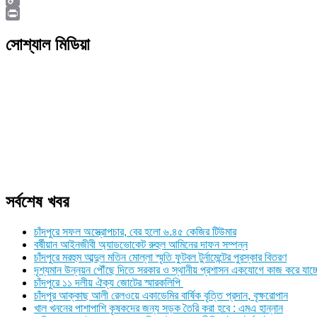
Copy
Link
Print
সোশ্যাল মিডিয়া
সর্বশেষ খবর
চাঁদপুরে সফল অস্ত্রোপচার, বের হলো ৬.৪৫ কেজির টিউমার
বর্ষীয়ান আইনজীবী অ্যাডভোকেট রুহুল আমিনের দাফন সম্পন্ন
চাঁদপুরে মরহুম আব্দুল মতিন মোল্লা স্মৃতি ফুটবল টুর্নামেন্টের পুরস্কার বিতরণ
দৃশ্যমান উন্নয়ন পৌঁছে দিতে সরকার ও স্থানীয় প্রশাসন একযোগে কাজ করে যাচ্
চাঁদপুরে ১১ দলীয় ঐক্য জোটের স্মারকলিপি
চাঁদপুর আক্কাছ আলী রেলওয়ে একাডেমির বার্ষিক বৃত্তি প্রদান, বৃক্ষরোপান
খাল খননের পাশাপাশি কৃষকদের জন্য সড়ক তৈরি করা হবে : এমএ হান্নান