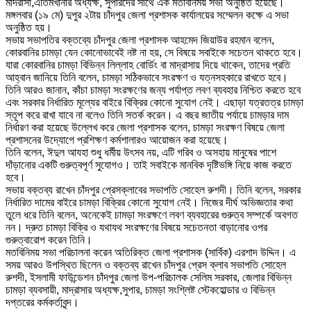
মাদরাসা,এতিমখানার অধ্যক্ষ, সুপারদের সাথে এক মতবিনিময় সভা অনুষ্ঠিত হয়েছে।
মঙ্গলবার (১৯ মে) দুপুর ২টায় চাঁদপুর জেলা প্রশাসক কার্যালয়ের সম্মেলন কক্ষে এ সভা
অনুষ্ঠিত হয়।
সভায় সভাপতির বক্তব্যে চাঁদপুর জেলা প্রশাসক আহমেদ জিয়াউর রহমান বলেন,
কোরবানির চামড়া যেন কোনোভাবেই নষ্ট না হয়, সে বিষয়ে সবাইকে সচেতন থাকতে হবে।
যারা কোরবানির চামড়া বিভিন্ন লিল্লাহ বোর্ডিং বা মাদ্রাসায় দিয়ে থাকেন, তাদের প্রতি
আহ্বান জানিয়ে তিনি বলেন, চামড়া সঠিকভাবে সংরক্ষণ ও যত্নসহকারে রাখতে হবে।
তিনি আরও জানান, কাঁচা চামড়া সংরক্ষণের জন্য পর্যাপ্ত লবণ ব্যবহার নিশ্চিত করতে হবে
এবং সরকার নির্ধারিত মূল্যের বাইরে বিক্রির কোনো সুযোগ নেই। এছাড়া যত্রতত্র চামড়া
স্তূপ করে রাখা যাবে না বলেও তিনি সতর্ক করেন। এ বছর জাতীয় পর্যায়ে চামড়ার দাম
নির্ধারণ করা হয়েছে উল্লেখ করে জেলা প্রশাসক বলেন, চামড়া সংরক্ষণ বিষয়ে জেলা
প্রশাসনের উদ্যোগে প্রশিক্ষণ কর্মশালারও আয়োজন করা হয়েছে।
তিনি বলেন, ঈদুল আযহা শুধু ধর্মীয় উৎসব নয়, এটি গরিব ও অসহায় মানুষের পাশে
দাঁড়ানোর একটি গুরুত্বপূর্ণ সুযোগও। তাই সবাইকে মানবিক দৃষ্টিভঙ্গি নিয়ে কাজ করতে
হবে।
সভায় বক্তব্য রাখেন চাঁদপুর প্রেসক্লাবের সভাপতি সোহেল রুশদী। তিনি বলেন, সরকার
নির্ধারিত দামের বাইরে চামড়া বিক্রির কোনো সুযোগ নেই। নিজের দীর্ঘ অভিজ্ঞতার কথা
তুলে ধরে তিনি বলেন, অনেকেই চামড়া সংরক্ষণে লবণ ব্যবহারের গুরুত্ব সম্পর্কে অবগত
নন। দ্রুত চামড়া বিক্রি ও যথাযথ সংরক্ষণের বিষয়ে সচেতনতা বাড়ানোর ওপর
গুরুত্বারোপ করেন তিনি।
মতবিনিময় সভা পরিচালনা করেন অতিরিক্ত জেলা প্রশাসক (সার্বিক) এরশাদ উদ্দিন। এ
সময় আরও উপস্থিত ছিলেন ও বক্তব্য রাখেন চাঁদপুর প্রেস ক্লাব সভাপতি সোহেল
রুশদী, ইসলামী ফাউন্ডেশন চাঁদপুর জেলা উপ-পরিচালক সেলিম সরকার, জেলার বিভিন্ন
চামড়া ব্যবসায়ী, মাদ্রাসার অধ্যক্ষ,সুপার, চামড়া সংশ্লিষ্ট স্টেকহোল্ডার ও বিভিন্ন
দপ্তরের কর্মকর্তাবৃন্দ।