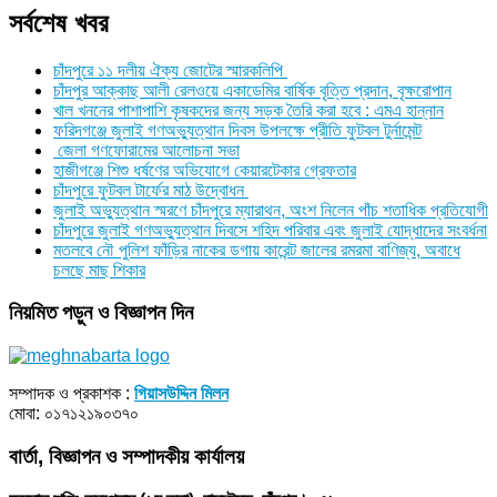
সর্বশেষ খবর
চাঁদপুরে ১১ দলীয় ঐক্য জোটের স্মারকলিপি
চাঁদপুর আক্কাছ আলী রেলওয়ে একাডেমির বার্ষিক বৃত্তি প্রদান, বৃক্ষরোপান
খাল খননের পাশাপাশি কৃষকদের জন্য সড়ক তৈরি করা হবে : এমএ হান্নান
ফরিদগঞ্জে জুলাই গণঅভ্যুত্থান দিবস উপলক্ষে প্রীতি ফুটবল টুর্নামেন্ট
জেলা গণফোরামের আলোচনা সভা
হাজীগঞ্জে শিশু ধর্ষণের অভিযোগে কেয়ারটেকার গ্রেফতার
চাঁদপুরে ফুটবল টার্ফের মাঠ উদ্বোধন
জুলাই অভ্যুত্থান স্মরণে চাঁদপুরে ম্যারাথন, অংশ নিলেন পাঁচ শতাধিক প্রতিযোগী
চাঁদপুরে জুলাই গণঅভ্যুত্থান দিবসে শহিদ পরিবার এবং জুলাই যোদ্ধাদের সংবর্ধনা
মতলবে নৌ পুলিশ ফাঁড়ির নাকের ডগায় কারেন্ট জালের রমরমা বাণিজ্য, অবাধে
চলছে মাছ শিকার
নিয়মিত পড়ুন ও বিজ্ঞাপন দিন
সম্পাদক ও প্রকাশক :
গিয়াসউদ্দিন মিলন
মোবা: ০১৭১২১৯০৩৭০
বার্তা, বিজ্ঞাপন ও সম্পাদকীয় কার্যালয়