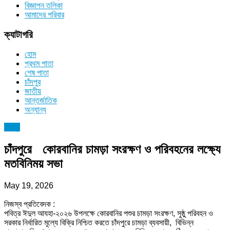
বিজ্ঞাপন তলিকা
আমাদের পরিবার
ক্যাটাগরি
হোম
প্রথম পাতা
শেষ পাতা
চাঁদপুর
জাতীয়
আন্তর্জাতিক
অন্যান্য
চাঁদপুর
চাঁদপুরে কোরবানির চামড়া সংরক্ষণ ও পরিবহনের লক্ষ্যে
মতবিনিময় সভা
May 19, 2026
নিজস্ব প্রতিবেদক :
পবিত্র ঈদুল আযহা-২০২৬ উপলক্ষে কোরবানির পশুর চামড়া সংরক্ষণ, সুষ্ঠু পরিবহন ও
সরকার নির্ধারিত মূল্যে বিক্রি নিশ্চিত করতে চাঁদপুরে চামড়া ব্যবসায়ী, বিভিন্ন