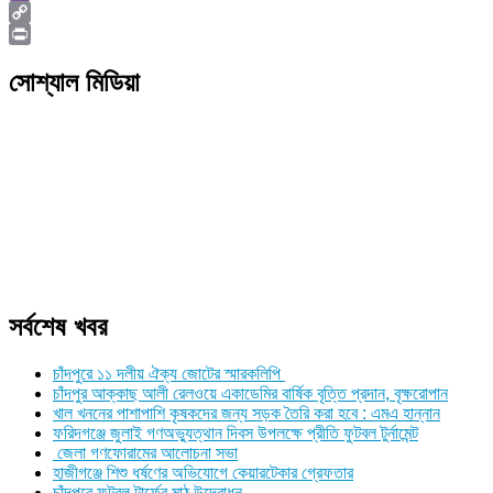
Viber
Copy
Link
Print
সোশ্যাল মিডিয়া
সর্বশেষ খবর
চাঁদপুরে ১১ দলীয় ঐক্য জোটের স্মারকলিপি
চাঁদপুর আক্কাছ আলী রেলওয়ে একাডেমির বার্ষিক বৃত্তি প্রদান, বৃক্ষরোপান
খাল খননের পাশাপাশি কৃষকদের জন্য সড়ক তৈরি করা হবে : এমএ হান্নান
ফরিদগঞ্জে জুলাই গণঅভ্যুত্থান দিবস উপলক্ষে প্রীতি ফুটবল টুর্নামেন্ট
জেলা গণফোরামের আলোচনা সভা
হাজীগঞ্জে শিশু ধর্ষণের অভিযোগে কেয়ারটেকার গ্রেফতার
চাঁদপুরে ফুটবল টার্ফের মাঠ উদ্বোধন