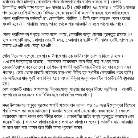
এবাবেরর ঈদে চাঁদপুরে কোরবানির পশুর উল্লেখযোগ্য ঘাটতি থাকছে না। জেলায়
উৎপাদিত গবাদি পশুর সংখ্যা ৬৬ হাজার ৯৮টি। মোট চাহিদা ৭৫ হাজার । ঘাটতি ৯হাজার
পশু চেয়েও বেশি ইতিমধ্যে বিভিন্ন থেকে ব্যবসায়ীরা আমদামি করছে বলে জানিয়েছেন
জেলা প্রাণিসম্পদ কর্মকর্তা ডা. জ্যোতির্ময় ভৌমিক । তিনি আশা করছেন কোন ধরণের
সংকট হবে না। খামারিরা বলছে ভারত থেকে গরু আমদানি না হলে ভালো দাম পাবে।
জেলা প্রাণিসম্পদ দপ্তর থেকে জানা গেছে, কোবানির জন্য জেলায় প্রস্তুত রয়েছে ২৭
হাজার ৩৪৬টি ষাড়, ৮হাজার ৩৬৬টি বলদ, ১০হাজার ৫৭১টি গাভী, মহিষ ২৩টি, ছাগল ১৯
হাজার ৩৪৬টি এবং ভেড়া ৪৪৬টি।
খোঁজ নিয়ে জানাগেছে, জেলার ৮ উপজেলায় কোরবানির পশু যোগান দিতে ৪ হাজার
১৫৫জন উদ্যোক্তা রয়েছে। অনেকেই কয়েকমাস আগ কিছু ষাড় সংগ্রহ করে
কোরবানিযোগ্য করে তোলে। বেশিরভাগ খামারি স্থানীয়ভাবে উৎপাদিত খাবার দেন এসব
পশুকে। ছোট থেকে মাঝারি সাইজের ষাড়গুলো বিক্রি হয় স্থানীয় কোরবানির পশুর হাটে।
বড় সাইজের ষাড় খুবই কম বিক্রি হয়। এসব বিক্রির জন্য অনলাইন মার্কেট বেশি ব্যবহার
হয়।
বেশ কয়েকটি খামারে দেখাগেছে বিক্রয়যোগ্য ষাড়গুলোর যত্ন নিচ্ছে শ্রমিকরা। আগামী ১
সপ্তাহের মধ্যে এসব ষাড় বিক্রি হবে কোরবানির পশুর হাটে।
সদর উপজেলার নানুপুর গ্রামের খামারি খালেদ খান বলেন, গত ২০ বছর উদ্যোক্তা হিসেবে
গবাদি পশু পালন করে আসছেন। রমজান মাসের আগ থেকে ষাড় ক্রয় করেন। সেগুলো
কয়েকমাস লালন পালন করে বিক্রি করেন। কোরবানির হাটের জন্য প্রস্তুত করেছেন বেশ
কয়েকটি ষাড়। দাম ৯০ হাজার থেকে ১ লাখ ২০ হাজারের মধ্যে। ভারতীয় ষাড় আমদানি
না হলে ভাল দাম পাবেন বলে তিনি আশা প্রকাশ করেন।
একই ইউনিয়নের ঘাষিপুর গ্রামের খামারি আহম্মদ আলী বলেন, তিনি দেশীয় খাবার দিয়ে