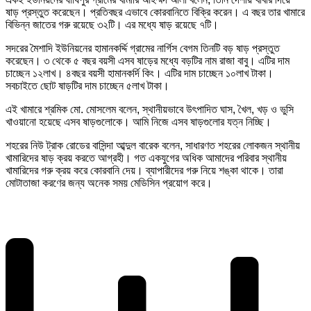
ষাড় প্রস্তুত করেছেন। প্রতিবছর এভাবে কোরবানিতে বিক্রি করেন। এ বছর তার খামারে
বিভিন্ন জাতের গরু রয়েছে ৩২টি। এর মধ্যে ষাড় রয়েছে ৭টি।
সদরের মৈশাদি ইউনিয়নের হামানকর্দ্দি গ্রামের নার্গিস বেগম তিনটি বড় ষাড় প্রস্তুত
করেছেন। ৩ থেকে ৫ বছর বয়সী এসব ষাড়ের মধ্যে বড়টির নাম রাজা বাবু। এটির দাম
চাচ্ছেন ১২লাখ। ৪বছর বয়সী হামানকর্দি কিং। এটির দাম চাচ্ছেন ১০লাখ টাকা।
সবচাইতে ছোট ষাড়টির দাম চাচ্ছেন ৫লাখ টাকা।
এই খামারে শ্রমিক মো. মোসলেম বলেন, স্থানীয়ভাবে উৎপাদিত ঘাস, খৈল, খড় ও ভুসি
খাওয়ানো হয়েছে এসব ষাড়গুলোকে। আমি নিজে এসব ষাড়গুলোর যত্ন নিচ্ছি।
শহরের নিউ ট্রাক রোডের বাসিন্দা আব্দুল বারেক বলেন, সাধারণত শহরের লোকজন স্থানীয়
খামারিদের ষাড় ক্রয় করতে আগ্রহী। গত একযুগের অধিক আমাদের পরিবার স্থানীয়
খামারিদের গরু ক্রয় করে কোরবানি দেয়। ব্যাপারীদের গরু নিয়ে শঙ্কা থাকে। তারা
মোটাতাজা করণের জন্য অনেক সময় মেডিসিন প্রয়োগ করে।