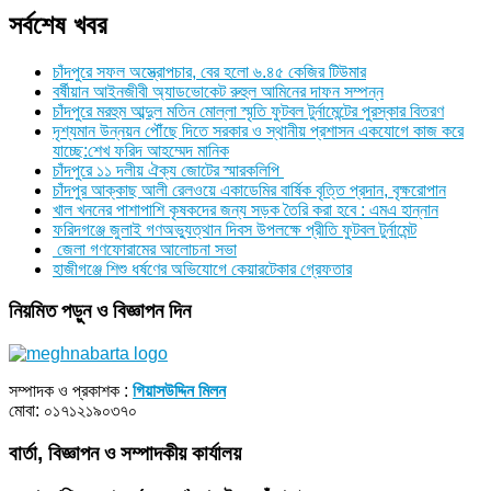
সর্বশেষ খবর
চাঁদপুরে সফল অস্ত্রোপচার, বের হলো ৬.৪৫ কেজির টিউমার
বর্ষীয়ান আইনজীবী অ্যাডভোকেট রুহুল আমিনের দাফন সম্পন্ন
চাঁদপুরে মরহুম আব্দুল মতিন মোল্লা স্মৃতি ফুটবল টুর্নামেন্টের পুরস্কার বিতরণ
দৃশ্যমান উন্নয়ন পৌঁছে দিতে সরকার ও স্থানীয় প্রশাসন একযোগে কাজ করে
যাচ্ছে:শেখ ফরিদ আহম্মেদ মানিক
চাঁদপুরে ১১ দলীয় ঐক্য জোটের স্মারকলিপি
চাঁদপুর আক্কাছ আলী রেলওয়ে একাডেমির বার্ষিক বৃত্তি প্রদান, বৃক্ষরোপান
খাল খননের পাশাপাশি কৃষকদের জন্য সড়ক তৈরি করা হবে : এমএ হান্নান
ফরিদগঞ্জে জুলাই গণঅভ্যুত্থান দিবস উপলক্ষে প্রীতি ফুটবল টুর্নামেন্ট
জেলা গণফোরামের আলোচনা সভা
হাজীগঞ্জে শিশু ধর্ষণের অভিযোগে কেয়ারটেকার গ্রেফতার
নিয়মিত পড়ুন ও বিজ্ঞাপন দিন
সম্পাদক ও প্রকাশক :
গিয়াসউদ্দিন মিলন
মোবা: ০১৭১২১৯০৩৭০
বার্তা, বিজ্ঞাপন ও সম্পাদকীয় কার্যালয়