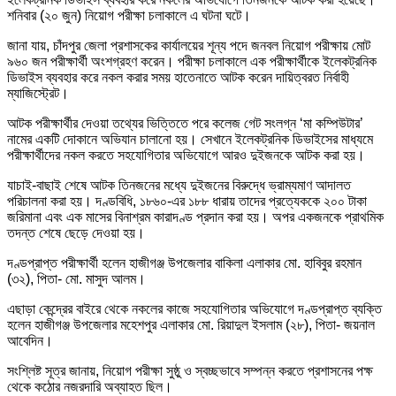
শনিবার (২০ জুন) নিয়োগ পরীক্ষা চলাকালে এ ঘটনা ঘটে।
জানা যায়, চাঁদপুর জেলা প্রশাসকের কার্যালয়ের শূন্য পদে জনবল নিয়োগ পরীক্ষায় মোট
৯৬০ জন পরীক্ষার্থী অংশগ্রহণ করেন। পরীক্ষা চলাকালে এক পরীক্ষার্থীকে ইলেকট্রনিক
ডিভাইস ব্যবহার করে নকল করার সময় হাতেনাতে আটক করেন দায়িত্বরত নির্বাহী
ম্যাজিস্ট্রেট।
আটক পরীক্ষার্থীর দেওয়া তথ্যের ভিত্তিতে পরে কলেজ গেট সংলগ্ন ‘মা কম্পিউটার’
নামের একটি দোকানে অভিযান চালানো হয়। সেখানে ইলেকট্রনিক ডিভাইসের মাধ্যমে
পরীক্ষার্থীদের নকল করতে সহযোগিতার অভিযোগে আরও দুইজনকে আটক করা হয়।
যাচাই-বাছাই শেষে আটক তিনজনের মধ্যে দুইজনের বিরুদ্ধে ভ্রাম্যমাণ আদালত
পরিচালনা করা হয়। দণ্ডবিধি, ১৮৬০-এর ১৮৮ ধারায় তাদের প্রত্যেককে ২০০ টাকা
জরিমানা এবং এক মাসের বিনাশ্রম কারাদণ্ড প্রদান করা হয়। অপর একজনকে প্রাথমিক
তদন্ত শেষে ছেড়ে দেওয়া হয়।
দণ্ডপ্রাপ্ত পরীক্ষার্থী হলেন হাজীগঞ্জ উপজেলার বাকিলা এলাকার মো. হাবিবুর রহমান
(৩২), পিতা- মো. মাসুদ আলম।
এছাড়া কেন্দ্রের বাইরে থেকে নকলের কাজে সহযোগিতার অভিযোগে দণ্ডপ্রাপ্ত ব্যক্তি
হলেন হাজীগঞ্জ উপজেলার মহেশপুর এলাকার মো. রিয়াদুল ইসলাম (২৮), পিতা- জয়নাল
আবেদিন।
সংশ্লিষ্ট সূত্র জানায়, নিয়োগ পরীক্ষা সুষ্ঠু ও স্বচ্ছভাবে সম্পন্ন করতে প্রশাসনের পক্ষ
থেকে কঠোর নজরদারি অব্যাহত ছিল।