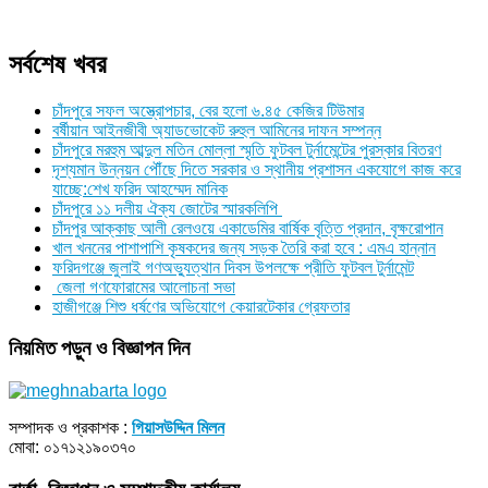
সর্বশেষ খবর
চাঁদপুরে সফল অস্ত্রোপচার, বের হলো ৬.৪৫ কেজির টিউমার
বর্ষীয়ান আইনজীবী অ্যাডভোকেট রুহুল আমিনের দাফন সম্পন্ন
চাঁদপুরে মরহুম আব্দুল মতিন মোল্লা স্মৃতি ফুটবল টুর্নামেন্টের পুরস্কার বিতরণ
দৃশ্যমান উন্নয়ন পৌঁছে দিতে সরকার ও স্থানীয় প্রশাসন একযোগে কাজ করে
যাচ্ছে:শেখ ফরিদ আহম্মেদ মানিক
চাঁদপুরে ১১ দলীয় ঐক্য জোটের স্মারকলিপি
চাঁদপুর আক্কাছ আলী রেলওয়ে একাডেমির বার্ষিক বৃত্তি প্রদান, বৃক্ষরোপান
খাল খননের পাশাপাশি কৃষকদের জন্য সড়ক তৈরি করা হবে : এমএ হান্নান
ফরিদগঞ্জে জুলাই গণঅভ্যুত্থান দিবস উপলক্ষে প্রীতি ফুটবল টুর্নামেন্ট
জেলা গণফোরামের আলোচনা সভা
হাজীগঞ্জে শিশু ধর্ষণের অভিযোগে কেয়ারটেকার গ্রেফতার
নিয়মিত পড়ুন ও বিজ্ঞাপন দিন
সম্পাদক ও প্রকাশক :
গিয়াসউদ্দিন মিলন
মোবা: ০১৭১২১৯০৩৭০