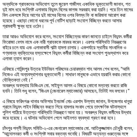
অন্যদিকে গ্রাহকদের অভিযোগ তুলে জুয়েল গাজীসহ একাধিক ভুক্তভোগী জানান, গত
দুই মাস ধরে সংশ্লিষ্ট এলাকায় বিদ্যুৎ বিলের কাগজ সরবরাহ করা হয়নি। পরে তিন মাসের
বিল একসঙ্গে দিয়ে আগের দুই মাসের বিলের ওপর বিলম্ব ফি বা জরিমানা আরোপ করা
হয়েছে। এছাড়া কোনো ধরনের পূর্ব নোটিশ ছাড়াই সংযোগ বিচ্ছিন্ন করতে আসায়
গ্রামবাসী ক্ষুব্ধ হয়ে ওঠেন।
তারা আরও অভিযোগ করে বলেন, সংযোগ বিচ্ছিন্নের কারণ জানতে চাইলে বিদ্যুৎ কর্মীরা
ফিরোজা বেগম নামে এক নারী গ্রাহককে মারধর করেন। এরপর পরিস্থিতি নিয়ন্ত্রণের
বাইরে চলে যায় এবং এলাকাবাসী পাল্টা হামলা চালায়। একপর্যায়ে স্থানীয় সাংবাদিক ও
গণ্যমান্য ব্যক্তিদের হস্তক্ষেপে বিদ্যুৎ কর্মীরা বিচ্ছিন্ন করা সংযোগ পুনঃস্থাপন করে
এলাকা ত্যাগ করেন।
এবিষয়ে গোবিন্দপুর উত্তর ইউনিয়ন পরিষদের চেয়ারম্যান শাহ আলম শেখ বলেন, “আমি
নিজেও এই অব্যবস্থাপনার ভুক্তভোগী। সাধারণ মানুষকে এভাবে হয়রানি করার কোনো
যৌক্তিকতা নেই।”
অবরুদ্ধ অবস্থায় ডিজিএম মো. সাইফুল আলম এ বিষয়ে কোনো মন্তব্য করতে রাজি
হননি। তিনি শুধু বলেন, “জিএম (জেনারেল ম্যানেজার) আসছেন, তিনিই সব বলবেন।”
এ বিষয়ে ফরিদগঞ্জ থানার অফিসার ইনচার্জ মোঃ এরশাদ উল্লাহ জানান, উপজেলার ধানুয়া
গ্রামে বিদ্যুৎ লাইন বিচ্ছিন্ন করতে গিয়ে হামলার সংবাদ পেয়ে তাৎক্ষণিক ঘটনাস্থলে
পুলিশ পাঠিয়ে উত্তপ্ত পরিস্থিতি নিয়ন্ত্রণে আনা হয়। অবরুদ্ধ বিদ্যুৎ কর্মীদের উদ্ধার
করে হয়েছে। এ ঘটনায় অভিযোগ পেলে আইনগত ব্যবস্থা গ্রহণ করা হবে।
চাঁদপুর পল্লী বিদ্যুৎ সমিতি-২-এর জেনারেল ম্যানেজার মো. আতিকুজ্জামান চৌধুরী বলেন,
“আন্দোলনরত কর্মী ও সংশ্লিষ্ট সবার বক্তব্য শুনেছি। বিষয়টি অত্যন্ত গুরুত্বের সঙ্গে