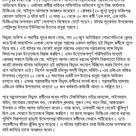
অভিযোগ উঠছে। এঘটনায় কর্মীরা দায়িত্ব গাফিলতির অভিযোগ তুলে নিজ কার্যালয়ে
ডিজিএম মো. সাইফুল আলমকে অবরুদ্ধ করেছেন । রোববার (২৯ জুন) দুপুরে ফরিদগঞ্জ
জোনাল অফিসে এ ঘটনা ঘটে। এ সময় ২০ থেকে ৩০ জন কর্মী “এক দফা, এক দাবি-
ডিজিএমের অপসারণ চাই” স্লোগানে বিক্ষোভে ফেটে পড়েন। ঘটনার সূত্রপাত উপজেলার
গোবিন্দপুর উত্তর ইউনিয়নের উত্তর ধানুয়া গ্রামে।
বিদ্যুৎ অফিস ও স্থানীয় সূত্র জানা গেছে, গত ২৩ জুন অতিরিক্ত লোডশেডিংকে কেন্দ্র
করে চির্কা সাবস্টেশন এলাকা থেকে ধানুয়া গ্রামের একদল ব্যক্তি দুই বিদ্যুৎ কর্মীকে তুলে
নিয়ে যায়। ওই ঘটনার পর থেকেই ধানুয়া গ্রামের একাংশের গ্রাহকদের সঙ্গে বিদ্যুৎ
বিভাগের চরম উত্তেজনা বিরাজ করছিল। এমন উত্তেজনাপূর্ণ পরিস্থিতির মধ্যেই
রোববার সকালে ডিজিএম মো. সাইফুল আলম কোনো ধরনের পুলিশি নিরাপত্তা নিশ্চিত না
করেই হামলার ঘটনায় অভিযুক্ত দুই ব্যক্তির বিদ্যুৎ সংযোগ বিচ্ছিন্ন করার নির্দেশ দেন
বলে অভিযোগ ওঠে। নির্দেশ অনুযায়ী চাঁদপুর পল্লী বিদ্যুৎ সমিতি-২-এর এজিএম নাজির
উল্লাহর নেতৃত্বে ২০ থেকে ২৫ সদস্যের একটি দল উত্তর ধানুয়া গ্রামে অভিযান
চালাতে যায়। এসময় গ্রামবাসীর সঙ্গে বিদ্যুৎ কর্মীদের সংঘর্ষ বাধে। গ্রামবাসীর হামলায়
এজিএম নাজির উল্লাহসহ অন্তত ২৫ জন কর্মকর্তা-কর্মচারী আহত ও লাঞ্ছিত হন।
পরে আন্দোলনরত বিদ্যুৎ কর্মীদের মধ্যে লাইন টেকনিশিয়ান তহির আহমেদ, লাইনম্যান
মমিন, সানোয়ার মোহাম্মদ শুভ, ফেরদাউস খন্দকার, সুজন শেখ, মহন মিয়া, আজহারুল
ইসলাম ও শহিদ আলম অভিযোগ করেন। তারা বলেন, এলাকাটি আগে থেকেই ঝুঁকিপূর্ণ
ছিল এবং সেখানে উত্তেজনা বিরাজ করছিল। তা জানা সত্ত্বেও ডিজিএম কোনো ধরনের
পুলিশি নিরাপত্তা ছাড়াই উদ্দেশ্যপ্রণোদিতভাবে কর্মীদের সেখানে পাঠিয়েছেন। এতে
সহকর্মীদের জীবন ঝুঁকির মুখে পড়েছে। এ ঘটনার প্রতিবাদে তারা ডিজিএমের অপসারণের
দাবি জানিয়ে তাকে অবরুদ্ধ করেন।