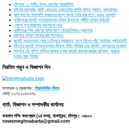
চাঁদপুরে ১১ দলীয় ঐক্য জোটের স্মারকলিপি
চাঁদপুর আক্কাছ আলী রেলওয়ে একাডেমির বার্ষিক বৃত্তি প্রদান, বৃক্ষরোপান
খাল খননের পাশাপাশি কৃষকদের জন্য সড়ক তৈরি করা হবে : এমএ হান্নান
ফরিদগঞ্জে জুলাই গণঅভ্যুত্থান দিবস উপলক্ষে প্রীতি ফুটবল টুর্নামেন্ট
জেলা গণফোরামের আলোচনা সভা
হাজীগঞ্জে শিশু ধর্ষণের অভিযোগে কেয়ারটেকার গ্রেফতার
চাঁদপুরে ফুটবল টার্ফের মাঠ উদ্বোধন
জুলাই অভ্যুত্থান স্মরণে চাঁদপুরে ম্যারাথন, অংশ নিলেন পাঁচ শতাধিক প্রতিযোগী
চাঁদপুরে জুলাই গণঅভ্যুত্থান দিবসে শহিদ পরিবার এবং জুলাই যোদ্ধাদের সংবর্ধনা
মতলবে নৌ পুলিশ ফাঁড়ির নাকের ডগায় কারেন্ট জালের রমরমা বাণিজ্য, অবাধে
চলছে মাছ শিকার
নিয়মিত পড়ুন ও বিজ্ঞাপন দিন
সম্পাদক ও প্রকাশক :
গিয়াসউদ্দিন মিলন
মোবা: ০১৭১২১৯০৩৭০
বার্তা, বিজ্ঞাপন ও সম্পাদকীয় কার্যালয়
ফয়সাল শপিং কমপ্লেক্স (২য় তলা), বাসস্ট্যন্ড, চাঁদপুর। -৩৬০০
newsmeghnabarta@gmail.com