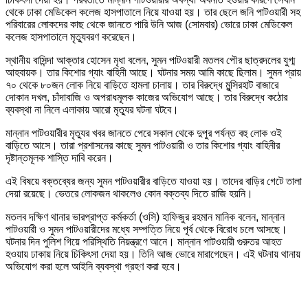
থেকে ঢাকা মেডিকেল কলেজ হাসপাতালে নিয়ে যাওয়া হয়। তার ছেলে জনি পাটওয়ারী সহ
পরিবারের লোকদের কাছ থেকে জানতে পারি উনি আজ (সোমবার) ভোরে ঢাকা মেডিকেল
কলেজ হাসপাতালে মৃত্যুবরণ করেছেন।
স্থানীয় বাসিন্দা আক্তার হোসেন মৃধা বলেন, সুমন পাটওয়ারী মতলব পৌর ছাত্রদলের যুগ্ম
আহবায়ক। তার কিশোর গ্যাং বাহিনী আছে। ঘটনার সময় আমি কাছে ছিলাম। সুমন প্রায়
৭০ থেকে ৮০জন লোক নিয়ে বাড়িতে হামলা চালায়। তার বিরুদ্ধে মুন্সিরহাট বাজারে
দোকান দখল, চাঁদাবাজি ও অপরাধমূলক কাজের অভিযোগ আছে। তার বিরুদ্ধে কঠোর
ব্যবস্থা না নিলে এলাকায় আরো মৃত্যুর ঘটনা ঘটবে।
মান্নান পাটওয়ারীর মৃত্যুর খবর জানতে পেরে সকাল থেকে দুপুর পর্যন্ত বহু লোক ওই
বাড়িতে আসে। তারা প্রশাসনের কাছে সুমন পাটওয়ারী ও তার কিশোর গ্যাং বাহিনীর
দৃষ্টান্তমূলক শাস্তি দাবি করেন।
এই বিষয়ে বক্তব্যের জন্য সুমন পাটওয়ারীর বাড়িতে যাওয়া হয়। তাদের বাড়ির গেটে তালা
দেয়া রয়েছে। ভেতরে লোকজন থাকলেও কোন বক্তব্য দিতে রাজি হয়নি।
মতলব দক্ষিণ থানার ভারপ্রাপ্ত কর্মকর্তা (ওসি) হাফিজুর রহমান মানিক বলেন, মান্নান
পাটওয়ারী ও সুমন পাটওয়ারীদের মধ্যে সম্পত্তি নিয়ে পূর্ব থেকে বিরোধ চলে আসছে।
ঘটনার দিন পুলিশ গিয়ে পরিস্থিতি নিয়ন্ত্রণে আনে। মান্নান পাটওয়ারী গুরুতর আহত
হওয়ায় ঢাকায় নিয়ে চিকিৎসা দেয়া হয়। তিনি আজ ভোরে মারাগেছেন। এই ঘটনায় থানায়
অভিযোগ করা হলে আইনি ব্যবস্থা গ্রহণ করা হবে।