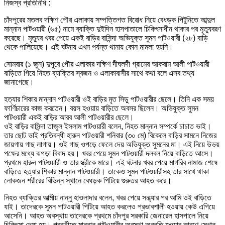
নিজস্ব প্রতিনিধি :
চাঁদপুরের মতলব দক্ষিণ পৌর এলাকায় সম্পত্তিগত বিরোধ নিয়ে বেধড়ক পিটুনিতে আব্দুল
মান্নান পাটওয়ারী (৬৫) নামে ব্যাক্তি দুইদিন হাসপাতালে চিকিৎসাধীন থাকার পর মৃত্যুবরণ
করেছে। মৃত্যুর খবর পেয়ে একই বাড়ির বাসিন্দা অভিযুক্ত সুমন পাটওয়ারী (২৮) বাড়ি
থেকে পালিয়েছে। এই ঘটনায় এখন পর্যন্ত থানায় কোন মামলা হয়নি।
সোমবার (১ জুন) দুপুরে পৌর এলাকার দক্ষিণ দীঘলদী গ্রামের আকরাম আলী পাটওয়ারী
বাড়িতে গিয়ে নিহত ব্যাক্তির স্বজন ও এলাকাবাসীর সাথে কথা বলে এসব তথ্য
জানাগেছে।
হত্যার শিকার মান্নান পাটওয়ারী ওই বাড়ির মৃত সিডু পাটওয়ারীর ছেলে। তিনি এক সময়
ফার্ণিচারের কাজ করতেন। বয়স হওয়ায় বাড়িতে অবসর ছিলেন। অভিযুক্ত সুমন
পাটওয়ারী একই বাড়ির আরব আলী পাটওয়ারীর ছেলে।
ওই বাড়ির বাসিন্দা তাজুল ইসলাম পাটওয়ারী বলেন, নিহত মান্নান সম্পর্কে চাচাত ভাই।
তার ছোট ভাই প্রতিবন্ধী হারুন পাটওয়ারী শনিবার (৩০ মে) বিকেলে বাড়ির সামনে নিজের
জায়গায় গাছ লাগায়। ওই গাছ ওপড়ে ফেলে দেয় অভিযুক্ত সুমনের মা। এই নিয়ে উভয়
পক্ষের মধ্যে ঝগড়া বিবাদ হয়। খবর পেয়ে সুমন পাটওয়ারী দলবল নিয়ে বাড়িতে আসে।
প্রথমে হারুন পাটওয়ারী ও তার স্ত্রীকে মারে। এই ঘটনার খবর পেয়ে মাগরিব নামাজ শেষে
বাড়িতে হত্যার শিকার মান্নান পাটওয়ারী। তাকেও সুমন পাটওয়ারীসহ তার সাথে থাকা
লোকজন শরীরের বিভিন্ন স্থানে বেধড়ক পিটিয়ে গুরুতর আহত করে।
নিহত ব্যাক্তির আত্মীয় নান্নু হাওলাদার বলেন, খবর পেয়ে সন্ধ্যার পর আমি ওই বাড়িতে
যাই। তাদেরকে সুমন পাটওয়ারী পিটিয়ে আহত করলেও প্রভাবশালী হওয়ায় কেউ এগিয়ে
আসেনি। আহত অবস্থায় তাদেরকে প্রথমে চাঁদপুর সরকারি জেনারেল হাসপালে নিয়ে
চিকিৎসা দেয়া হয়। পরবর্তীতে মান্নান পাটওয়ারীর অবস্থা অবনতি হওয়ার কারণে সেখান