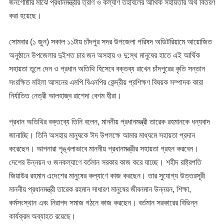
জনগোষ্ঠীর মাঝে প্রধানমন্ত্রীর ত্রাণ ও কল্যাণ তহবিলের আর্থিক সহায়তার অর্থ বিতরণ
করা হয়েছে।
সোমবার (১ জুন) সকাল ১১টায় চাঁদপুর সদর উপজেলা পরিষদ অডিটরিয়ামে আয়োজিত
অনুষ্ঠানে উপজেলার দুইশত চার জন অসহায় ও দু:স্থ মানুষের হাতে এই আর্থিক
সহায়তা তুলে দেন ও প্রধান অতিথি হিসেবে বক্তব্য রাখেন চাঁদপুরের কৃতি সন্তান
সংরক্ষিত মহিলা আসনের এমপি বিএনপির কেন্দ্রীয় প্রশিক্ষণ বিষয়ক সম্পাদক কারা
নির্যাতিত নেত্রী আলহাজ্ব রাশেদা বেগম হীরা।
প্রধান অতিথির বক্তব্যে তিনি বলেন, মাননীয় প্রধানমন্ত্রী তারেক রহমানকে ধন্যবাদ
জানাচ্ছি। তিনি অসহায় মানুষকে ঈদ উপলক্ষে আমার মাধ্যমে সহায়তা প্রদান
করেছেন। আপনারা শৃঙ্খলাভাবে মাননীয় প্রধানমন্ত্রীর সহায়তা গ্রহন করবেন।
দেশের উন্নয়ন ও জনকল্যাণে বর্তমান সরকার কাজ করে যাচ্ছে। শহীদ রাষ্ট্রপতি
জিয়াউর রহমান এদেশের মানুষের কল্যাণে কাজ করছেন। তার সুযোগ্য উত্তরসূরী
মাননীয় প্রধানমন্ত্রী তারেক রহমান সাধারণ মানুষের জীবনমান উন্নয়ন, শিক্ষা,
কর্মসংস্থান এবং নিরাপদ সমাজ গঠনে কাজ করছেন। বর্তমান সরকারের বিভিন্ন
কার্যক্রম অব্যাহত রয়েছে।