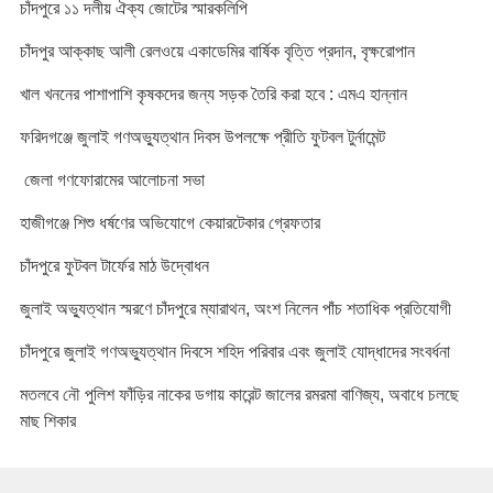
চাঁদপুরে ১১ দলীয় ঐক্য জোটের স্মারকলিপি
চাঁদপুর আক্কাছ আলী রেলওয়ে একাডেমির বার্ষিক বৃত্তি প্রদান, বৃক্ষরোপান
খাল খননের পাশাপাশি কৃষকদের জন্য সড়ক তৈরি করা হবে : এমএ হান্নান
ফরিদগঞ্জে জুলাই গণঅভ্যুত্থান দিবস উপলক্ষে প্রীতি ফুটবল টুর্নামেন্ট
জেলা গণফোরামের আলোচনা সভা
হাজীগঞ্জে শিশু ধর্ষণের অভিযোগে কেয়ারটেকার গ্রেফতার
চাঁদপুরে ফুটবল টার্ফের মাঠ উদ্বোধন
জুলাই অভ্যুত্থান স্মরণে চাঁদপুরে ম্যারাথন, অংশ নিলেন পাঁচ শতাধিক প্রতিযোগী
চাঁদপুরে জুলাই গণঅভ্যুত্থান দিবসে শহিদ পরিবার এবং জুলাই যোদ্ধাদের সংবর্ধনা
মতলবে নৌ পুলিশ ফাঁড়ির নাকের ডগায় কারেন্ট জালের রমরমা বাণিজ্য, অবাধে চলছে
মাছ শিকার