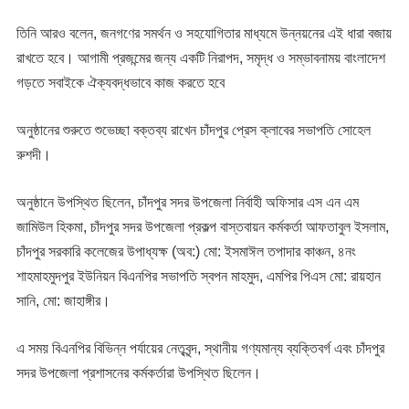
তিনি আরও বলেন, জনগণের সমর্থন ও সহযোগিতার মাধ্যমে উন্নয়নের এই ধারা বজায়
রাখতে হবে। আগামী প্রজন্মের জন্য একটি নিরাপদ, সমৃদ্ধ ও সম্ভাবনাময় বাংলাদেশ
গড়তে সবাইকে ঐক্যবদ্ধভাবে কাজ করতে হবে
অনুষ্ঠানের শুরুতে শুভেচ্ছা বক্তব্য রাখেন চাঁদপুর প্রেস ক্লাবের সভাপতি সোহেল
রুশদী।
অনুষ্ঠানে উপস্থিত ছিলেন, চাঁদপুর সদর উপজেলা নির্বাহী অফিসার এস এন এম
জামিউল হিকমা, চাঁদপুর সদর উপজেলা প্রকল্প বাস্তবায়ন কর্মকর্তা আফতাবুল ইসলাম,
চাঁদপুর সরকারি কলেজের উপাধ্যক্ষ (অব:) মো: ইসমাঈল তপাদার কাঞ্চন, ৪নং
শাহমাহমুদপুর ইউনিয়ন বিএনপির সভাপতি স্বপন মাহমুদ, এমপির পিএস মো: রায়হান
সানি, মো: জাহাঙ্গীর।
এ সময় বিএনপির বিভিন্ন পর্যায়ের নেতৃবৃন্দ, স্থানীয় গণ্যমান্য ব্যক্তিবর্গ এবং চাঁদপুর
সদর উপজেলা প্রশাসনের কর্মকর্তারা উপস্থিত ছিলেন।