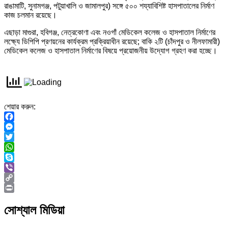
রাঙামাটি, সুনামগঞ্জ, পটুয়াখালি ও জামালপুর) সঙ্গে ৫০০ শয্যাবিশিষ্ট হাসপাতালের নির্মাণ
কাজ চলমান রয়েছে।
এছাড়া মাগুরা, হবিগঞ্জ, নেত্রকোণা এবং নওগাঁ মেডিকেল কলেজ ও হাসপাতাল নির্মাণের
লক্ষ্যে ডিপিপি প্রণয়নের কার্যক্রম প্রক্রিয়াধীন রয়েছে; বাকি ২টি (চাঁদপুর ও নীলফামারী)
মেডিকেল কলেজ ও হাসপাতাল নির্মাণের বিষয়ে প্রয়োজনীয় উদ্যোগ গ্রহণ করা হচ্ছে।
শেয়ার করুন:
Facebook
Messenger
Twitter
WhatsApp
Skype
Viber
Copy
Link
Print
সোশ্যাল মিডিয়া