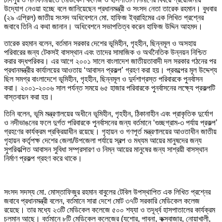
উদ্যোগ নেওয়া হচ্ছে বলে জানিয়েছেন প্রধানমন্ত্রী ও সংসদ নেতা তারেক রহমান। বুধবার
(২৯ এপ্রিল) জাতীয় সংসদ অধিবেশনে মো. হাফিজ ইব্রাহিমের এক লিখিত প্রশ্নের
জবাবে তিনি এ কথা জানান। অধিবেশনে সভাপতিত্ব করেন হাফিজ উদ্দিন আহমদ।
তারেক রহমান বলেন, বর্তমান সরকার দেশের ভূমিহীন, গৃহহীন, ছিন্নমূল ও অসহায়
পরিবারের জন্য টেকসই বাসস্থান এবং তাদের সামাজিক ও অর্থনৈতিক উন্নয়ন নিশ্চিত
করার বদ্ধপরিকর। এর আগে ২০০১ সালে বাংলাদেশ জাতীয়তাবাদী দল সরকার গঠনের পর
প্রধানমন্ত্রীর কার্যালয়ের আওতায় ‘আবাসন প্রকল্প’ গ্রহণ করা হয়। প্রকল্পের মূল উদ্দেশ্য
ছিল সমগ্র বাংলাদেশে ভূমিহীন, গৃহহীন, ছিন্নমূল ও দুর্দশাগ্রস্ত পরিবারকে পুনর্বাসন
করা। ২০০১-২০০৬ সাল পর্যন্ত সময়ে ৬৫ হাজার পরিবারকে পুনর্বাসনের লক্ষ্যে প্রকল্পটি
বাস্তবায়ন করা হয়।
তিনি বলেন, ভূমি মন্ত্রণালয়ের অধীনে ভূমিহীন, গৃহহীন, ঠিকানাহীন এবং প্রাকৃতিক দুর্যোগ
ও নদীভাঙনের ফলে দুর্গত পরিবারকে পুনর্বাসনের জন্য বর্তমানে ‘গুচ্ছগ্রাম-৩ পর্যায় প্রকল্প’
গ্রহণের কার্যক্রম প্রক্রিয়াধীন রয়েছে। গৃহায়ন ও গণপূর্ত মন্ত্রণালয়ের আওতাধীন জাতীয়
গৃহায়ন কর্তৃপক্ষ দেশের জেলা/উপজেলা পর্যায়ে স্বল্প ও মধ্যম আয়ের মানুষদের জন্য
সুপরিকল্পিত আবাসন সুবিধা সম্প্রসারণ ও নিম্ন আয়ের মানুষের জন্য সাশ্রয়ী বাসস্থান
নির্মাণ প্রকল্প গ্রহণ করে থাকে।
সংসদ সদস্য মো. মোস্তাফিজুর রহমান বাবুলের টেবিল উপস্থাপিত এক লিখিত প্রশ্নের
জবাবে প্রধানমন্ত্রী বলেন, বর্তমানে সারা দেশে মোট ৩৭টি সরকারি মেডিকেল কলেজ
রয়েছে। তার মধ্যে ২৩টি মেডিকেল কলেজে ৫০০ শয্যা ও তদূর্ধ্ব হাসপাতালের কার্যক্রম
চলমান আছে। বর্তমানে ৮টি মেডিকেল কলেজের (যশোর, পাবনা, কক্সবাজার, নোয়াখালী,