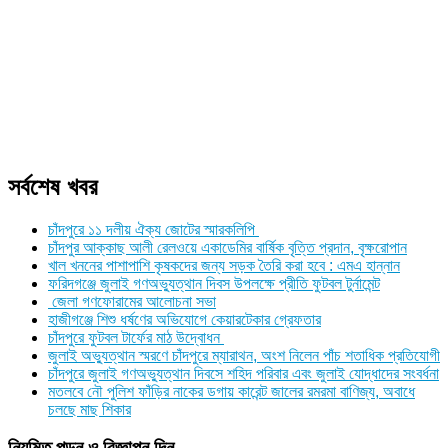
সর্বশেষ খবর
চাঁদপুরে ১১ দলীয় ঐক্য জোটের স্মারকলিপি
চাঁদপুর আক্কাছ আলী রেলওয়ে একাডেমির বার্ষিক বৃত্তি প্রদান, বৃক্ষরোপান
খাল খননের পাশাপাশি কৃষকদের জন্য সড়ক তৈরি করা হবে : এমএ হান্নান
ফরিদগঞ্জে জুলাই গণঅভ্যুত্থান দিবস উপলক্ষে প্রীতি ফুটবল টুর্নামেন্ট
জেলা গণফোরামের আলোচনা সভা
হাজীগঞ্জে শিশু ধর্ষণের অভিযোগে কেয়ারটেকার গ্রেফতার
চাঁদপুরে ফুটবল টার্ফের মাঠ উদ্বোধন
জুলাই অভ্যুত্থান স্মরণে চাঁদপুরে ম্যারাথন, অংশ নিলেন পাঁচ শতাধিক প্রতিযোগী
চাঁদপুরে জুলাই গণঅভ্যুত্থান দিবসে শহিদ পরিবার এবং জুলাই যোদ্ধাদের সংবর্ধনা
মতলবে নৌ পুলিশ ফাঁড়ির নাকের ডগায় কারেন্ট জালের রমরমা বাণিজ্য, অবাধে
চলছে মাছ শিকার
নিয়মিত পড়ুন ও বিজ্ঞাপন দিন