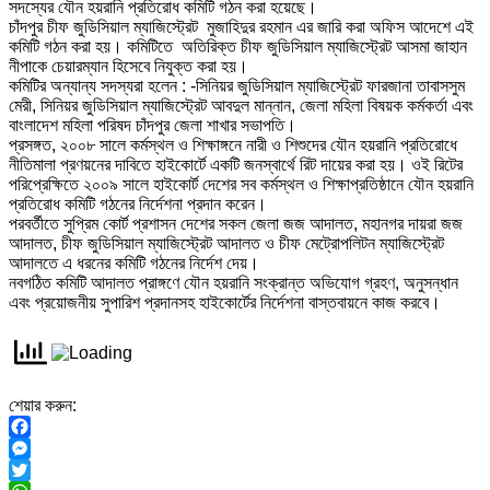
সদস্যের যৌন হয়রানি প্রতিরোধ কমিটি গঠন করা হয়েছে।
চাঁদপুর চীফ জুডিসিয়াল ম্যাজিস্ট্রেট মুজাহিদুর রহমান এর জারি করা অফিস আদেশে এই
কমিটি গঠন করা হয়। কমিটিতে অতিরিক্ত চীফ জুডিসিয়াল ম্যাজিস্ট্রেট আসমা জাহান
নীপাকে চেয়ারম্যান হিসেবে নিযুক্ত করা হয়।
কমিটির অন্যান্য সদস্যরা হলেন : -সিনিয়র জুডিসিয়াল ম্যাজিস্ট্রেট ফারজানা তাবাসসুম
মেরী, সিনিয়র জুডিসিয়াল ম্যাজিস্ট্রেট আবদুল মান্নান, জেলা মহিলা বিষয়ক কর্মকর্তা এবং
বাংলাদেশ মহিলা পরিষদ চাঁদপুর জেলা শাখার সভাপতি।
প্রসঙ্গত, ২০০৮ সালে কর্মস্থল ও শিক্ষাঙ্গনে নারী ও শিশুদের যৌন হয়রানি প্রতিরোধে
নীতিমালা প্রণয়নের দাবিতে হাইকোর্টে একটি জনস্বার্থে রিট দায়ের করা হয়। ওই রিটের
পরিপ্রেক্ষিতে ২০০৯ সালে হাইকোর্ট দেশের সব কর্মস্থল ও শিক্ষাপ্রতিষ্ঠানে যৌন হয়রানি
প্রতিরোধ কমিটি গঠনের নির্দেশনা প্রদান করেন।
পরবর্তীতে সুপ্রিম কোর্ট প্রশাসন দেশের সকল জেলা জজ আদালত, মহানগর দায়রা জজ
আদালত, চীফ জুডিসিয়াল ম্যাজিস্ট্রেট আদালত ও চীফ মেট্রোপলিটন ম্যাজিস্ট্রেট
আদালতে এ ধরনের কমিটি গঠনের নির্দেশ দেয়।
নবগঠিত কমিটি আদালত প্রাঙ্গণে যৌন হয়রানি সংক্রান্ত অভিযোগ গ্রহণ, অনুসন্ধান
এবং প্রয়োজনীয় সুপারিশ প্রদানসহ হাইকোর্টের নির্দেশনা বাস্তবায়নে কাজ করবে।
শেয়ার করুন:
Facebook
Messenger