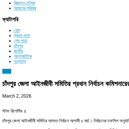
বিজ্ঞাপন তলিকা
আমাদের পরিবার
ক্যাটাগরি
হোম
প্রথম পাতা
শেষ পাতা
চাঁদপুর
জাতীয়
আন্তর্জাতিক
অন্যান্য
চাঁদপুর
চাঁদপুর জেলা আইনজীবী সমিতির প্রধান নির্বাচন কমিশনারের
March 2, 2026
স্টাফ রিপোর্টার ॥
চাঁদপুর জেলা আইনজীবী সমিতির আসন্ন নির্বাচন আগামী ৫ মার্চ। নির্বাচনের তফসিল অনুয