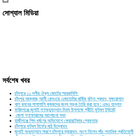
Link
Print
সোশ্যাল মিডিয়া
সর্বশেষ খবর
চাঁদপুরে ১১ দলীয় ঐক্য জোটের স্মারকলিপি
চাঁদপুর আক্কাছ আলী রেলওয়ে একাডেমির বার্ষিক বৃত্তি প্রদান, বৃক্ষরোপান
খাল খননের পাশাপাশি কৃষকদের জন্য সড়ক তৈরি করা হবে : এমএ হান্নান
ফরিদগঞ্জে জুলাই গণঅভ্যুত্থান দিবস উপলক্ষে প্রীতি ফুটবল টুর্নামেন্ট
জেলা গণফোরামের আলোচনা সভা
হাজীগঞ্জে শিশু ধর্ষণের অভিযোগে কেয়ারটেকার গ্রেফতার
চাঁদপুরে ফুটবল টার্ফের মাঠ উদ্বোধন
জুলাই অভ্যুত্থান স্মরণে চাঁদপুরে ম্যারাথন, অংশ নিলেন পাঁচ শতাধিক প্রতিযোগী