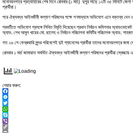
মনোনয়নপত্র প্রত্যাহারের শেষ দিনে রোববার (১ মার্চ) দুপুর সাড়ে ১২টা ৩৫ মিনিটে জেলা
প্রার্থীরা।
পরে ঐক্যবদ্ধ আইনজীবী কল্যাণ পরিষদের পক্ষে গণমাধ্যমে অভিযোগ এনে বক্তব্য দেন ওই
পরবর্তীতে অভিযোগ প্রসঙ্গে লিখিত বিবৃতি দিয়েছেন প্রধান নির্বাচন কমিশনার অ্যাডভোকেট
অ্যাড. শেখ আবুল খায়ের মো. ছালেহ ও নির্বাচন পরিচালনা কমিটির পরিচালক অ্যাড. শাহজাহা
গত ২৬ শে ফেব্রুয়ারি সুন্দর পরিবেশেই দুই প্যানেলের প্রার্থীরা তাদের মনোনয়নপত্র জমা 
রোববার ১ মার্চ জামায়াত সমর্থিত ঐক্যবদ্ধ আইনজীবী কল্যাণ পরিষদের প্রার্থীরা স্বেচ্ছায় 
শেয়ার করুন:
Facebook
Messenger
Twitter
WhatsApp
Skype
Viber
Copy