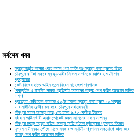
সর্বশেষ খবর
স্বাস্থ্যমন্ত্রীর আসার খবরে বদলে গেল ফরিদগঞ্জ স্বাস্থ্য কমপ্লেক্সের চিত্র
চাঁদপুরে ঝটিকা সফরে স্বাস্থ্যমন্ত্রীর সিভিল সার্জনকে বদলির ২ ঘণ্টা পর
প্রত্যাহার
কেউ নিজের হাতে আইন তুলে নিবেন না: জেলা প্রশাসক
বৈষম্যহীন ও মানবিক সমাজ প্রতিষ্ঠাই আমাদের লক্ষ্য: শেখ ফরিদ আহমেদ মানিক
এমপি
প্রত্যেক মেডিকেল কলেজে ৫০,উপজেলা স্বাস্থ্য কমপ্লেক্সে ১০ শয্যার
ডায়ালাইসিস সেন্টার করা হবে: চাঁদপুরে স্বাস্থ্যমন্ত্রী
চাঁদপুরে সফল অস্ত্রোপচার, বের হলো ৬.৪৫ কেজির টিউমার
বর্ষীয়ান আইনজীবী অ্যাডভোকেট রুহুল আমিনের দাফন সম্পন্ন
চাঁদপুরে মরহুম আব্দুল মতিন মোল্লা স্মৃতি ফুটবল টুর্নামেন্টের পুরস্কার বিতরণ
দৃশ্যমান উন্নয়ন পৌঁছে দিতে সরকার ও স্থানীয় প্রশাসন একযোগে কাজ করে
যাচ্ছে:শেখ ফরিদ আহম্মেদ মানিক