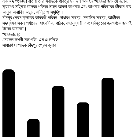
এক ঈদ শুভেচ্ছা বার্তায় তারা সবাইকে পবিত্র ঈদ উল আযহার শুভেচ্ছা জানিয়ে বলেন,
ত্যাগের মহিমায় ভাস্বর পবিত্র ঈদুল আযহা আপনার এবং আপনার পরিবারের জীবনে বয়ে
আনুক অনাবিল আনন্দ, শান্তি ও সমৃদ্ধি।
চাঁদপুর প্রেস ক্লাবের কার্যকরী পরিষদ, সাধারণ সদস্য, সম্মানিত সদস্য, আজীবন
সদস্যসহ সকল পর্যায়ের সাংবাদিক, পাঠক, শুভানুধ্যায়ী এবং সর্বস্তরের জনগণকে জানাই
ঈদের শুভেচ্ছা।
শুভেচ্ছান্তে
সোহেল রুশদী সভাপতি, এম এ লতিফ
সাধারণ সম্পাদক চাঁদপুর প্রেস ক্লাব