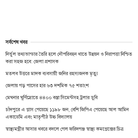
k
e
p
k
r
সর্বশেষ খবর
নির্ভুল তথ্যভান্ডার তৈরি হলে নৌপরিবহন খাতে উন্নয়ন ও নিরাপত্তা নিশ্চিত
করা সহজ হবে: জেলা প্রশাসক
মতলব উত্তরে মাদক ব্যবসায়ী জনির রহস্যজনক মৃত্যু
জেলায় গড় পাসের হার ৬৩ দশমিক ৭৫ শতাংশ
মেঘনার ঘূর্ণিস্রোতে ৪৪০০ বস্তা সিমেন্টসহ ট্রলার ডুবি
চাঁদপুরে এ প্লাস পেয়েছে ১১৯৮ জন, বেশি জিপিএ পেয়েছে আল আমিন
একাডেমি এবং মাতৃপীঠ উচ্চ বিদ্যালয়
স্বাস্থ্যমন্ত্রীর আসার খবরে বদলে গেল ফরিদগঞ্জ স্বাস্থ্য কমপ্লেক্সের চিত্র