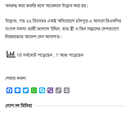
অবরুদ্ধ করা জরুরি বলে আবেদনে উল্লেখ করা হয়।
উল্লেখ্য, গত ২২ ডিসেম্বর একই অভিযোগে চাঁদপুর-২ আসনে বিএনপির
সংসদ সদস্য প্রার্থী জালাল উদ্দিন, তার স্ত্রী ও তিন সন্তানের দেশত্যাগে
নিষেধাজ্ঞার আদেশ দেন আদালত।
16 সর্বমোট পড়েছেন
, 1 আজ পড়েছেন
শেয়ার করুন:
F
M
T
W
S
V
C
P
a
e
w
h
k
i
o
r
c
s
i
a
y
b
p
i
সোশ্যাল মিডিয়া
e
s
t
t
p
e
y
n
b
e
t
s
e
r
L
t
o
n
e
A
i
o
g
r
p
n