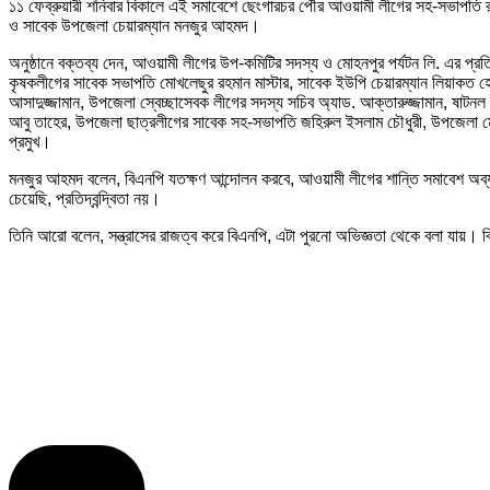
১১ ফেব্রুয়ারী শনিবার বিকালে এই সমাবেশে ছেংগারচর পৌর আওয়ামী লীগের সহ-সভাপতি রু
ও সাবেক উপজেলা চেয়ারম্যান মনজুর আহমদ।
অনুষ্ঠানে বক্তব্য দেন, আওয়ামী লীগের উপ-কমিটির সদস্য ও মোহনপুর পর্যটন লি. এর প্
কৃষকলীগের সাবেক সভাপতি মোখলেছুর রহমান মাস্টার, সাবেক ইউপি চেয়ারম্যান লিয়াকত হো
আসাদুজ্জামান, উপজেলা স্বেচ্ছাসেবক লীগের সদস্য সচিব অ্যাড. আক্তারুজ্জামান, ষাটন
আবু তাহের, উপজেলা ছাত্রলীগের সাবেক সহ-সভাপতি জহিরুল ইসলাম চৌধুরী, উপজেলা মোট
প্রমুখ।
মনজুর আহমদ বলেন, বিএনপি যতক্ষণ আন্দোলন করবে, আওয়ামী লীগের শান্তি সমাবেশ অব্যা
চেয়েছি, প্রতিদ্বন্দ্বিতা নয়।
তিনি আরো বলেন, সন্ত্রাসের রাজত্ব করে বিএনপি, এটা পুরনো অভিজ্ঞতা থেকে বলা যায়। বিএ