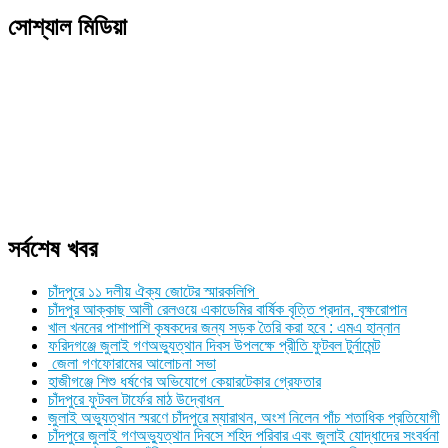
Link
Print
সোশ্যাল মিডিয়া
সর্বশেষ খবর
চাঁদপুরে ১১ দলীয় ঐক্য জোটের স্মারকলিপি
চাঁদপুর আক্কাছ আলী রেলওয়ে একাডেমির বার্ষিক বৃত্তি প্রদান, বৃক্ষরোপান
খাল খননের পাশাপাশি কৃষকদের জন্য সড়ক তৈরি করা হবে : এমএ হান্নান
ফরিদগঞ্জে জুলাই গণঅভ্যুত্থান দিবস উপলক্ষে প্রীতি ফুটবল টুর্নামেন্ট
জেলা গণফোরামের আলোচনা সভা
হাজীগঞ্জে শিশু ধর্ষণের অভিযোগে কেয়ারটেকার গ্রেফতার
চাঁদপুরে ফুটবল টার্ফের মাঠ উদ্বোধন
জুলাই অভ্যুত্থান স্মরণে চাঁদপুরে ম্যারাথন, অংশ নিলেন পাঁচ শতাধিক প্রতিযোগী
চাঁদপুরে জুলাই গণঅভ্যুত্থান দিবসে শহিদ পরিবার এবং জুলাই যোদ্ধাদের সংবর্ধনা