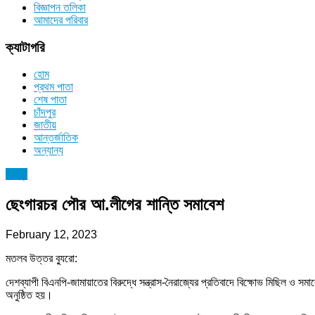
বিজ্ঞাপন তলিকা
আমাদের পরিবার
ক্যাটাগরি
হোম
প্রথম পাতা
শেষ পাতা
চাঁদপুর
জাতীয়
আন্তর্জাতিক
অন্যান্য
চাঁদপুর
ছেংগারচর পৌর আ.লীগের শান্তি সমাবেশ
February 12, 2023
মতলব উত্তর ব্যুরো:
দেশব্যাপী বিএনপি-জামায়াতের বিরুদ্ধে সন্ত্রাস-নৈরাজ্যের প্রতিবাদে বিক্ষোভ মিছি
অনুষ্ঠিত হয়।