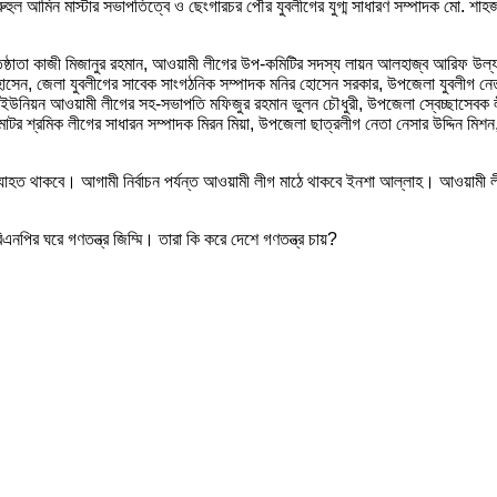
হুল আমিন মাস্টার সভাপতিত্বে ও ছেংগারচর পৌর যুবলীগের যুগ্ম সাধারণ সম্পাদক মো. শা
রতিষ্ঠাতা কাজী মিজানুর রহমান, আওয়ামী লীগের উপ-কমিটির সদস্য লায়ন আলহাজ্ব আরিফ উল্
সেন, জেলা যুবলীগের সাবেক সাংগঠনিক সম্পাদক মনির হোসেন সরকার, উপজেলা যুবলীগ নেতা ক
ল ইউনিয়ন আওয়ামী লীগের সহ-সভাপতি মফিজুর রহমান ভুলন চৌধুরী, উপজেলা স্বেচ্ছাসেবক লী
র শ্রমিক লীগের সাধারন সম্পাদক মিরন মিয়া, উপজেলা ছাত্রলীগ নেতা নেসার উদ্দিন মিশ
হত থাকবে। আগামী নির্বাচন পর্যন্ত আওয়ামী লীগ মাঠে থাকবে ইনশা আল্লাহ। আওয়ামী লীগের
নপির ঘরে গণতন্ত্র জিম্মি। তারা কি করে দেশে গণতন্ত্র চায়?