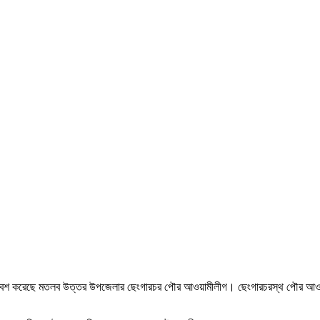
ল ও সমাবেশ করেছে মতলব উত্তর উপজেলার ছেংগারচর পৌর আওয়ামীলীগ। ছেংগারচরস্থ পৌর আও