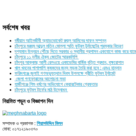
সর্বশেষ খবর
বর্ষীয়ান আইনজীবী অ্যাডভোকেট রুহুল আমিনের দাফন সম্পন্ন
চাঁদপুরে মরহুম আব্দুল মতিন মোল্লা স্মৃতি ফুটবল টুর্নামেন্টের পুরস্কার বিতরণ
দৃশ্যমান উন্নয়ন পৌঁছে দিতে সরকার ও স্থানীয় প্রশাসন একযোগে কাজ করে যাচ্
চাঁদপুরে ১১ দলীয় ঐক্য জোটের স্মারকলিপি
চাঁদপুর আক্কাছ আলী রেলওয়ে একাডেমির বার্ষিক বৃত্তি প্রদান, বৃক্ষরোপান
খাল খননের পাশাপাশি কৃষকদের জন্য সড়ক তৈরি করা হবে : এমএ হান্নান
ফরিদগঞ্জে জুলাই গণঅভ্যুত্থান দিবস উপলক্ষে প্রীতি ফুটবল টুর্নামেন্ট
জেলা গণফোরামের আলোচনা সভা
হাজীগঞ্জে শিশু ধর্ষণের অভিযোগে কেয়ারটেকার গ্রেফতার
চাঁদপুরে ফুটবল টার্ফের মাঠ উদ্বোধন
নিয়মিত পড়ুন ও বিজ্ঞাপন দিন
সম্পাদক ও প্রকাশক :
গিয়াসউদ্দিন মিলন
মোবা: ০১৭১২১৯০৩৭০