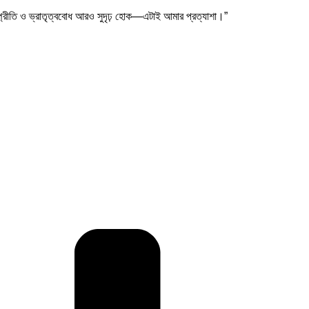
সম্প্রীতি ও ভ্রাতৃত্ববোধ আরও সুদৃঢ় হোক—এটাই আমার প্রত্যাশা।”