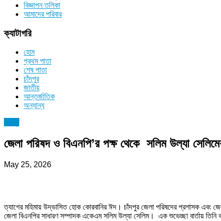
বিজ্ঞাপন তলিকা
আমাদের পরিবার
ক্যাটাগরি
হোম
প্রথম পাতা
শেষ পাতা
চাঁদপুর
জাতীয়
আন্তর্জাতিক
অন্যান্য
চাঁদপুর
জেলা পরিষদ ও বিএনপি’র পক্ষ থেকে সলিম উল্যা সেলিমে
May 25, 2026
ত্যাগের মহিমায় উদ্ভাসিত হোক কোরবানির ঈদ। চাঁদপুর জেলা পরিষদের প্রশাসক এবং জেল
জেলা বিএনপির সাধারণ সম্পাদক একেএম সলিম উল্যা সেলিম। এক শুভেচ্ছা বার্তায় তিনি 