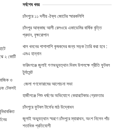
সর্বশেষ খবর
চাঁদপুরে ১১ দলীয় ঐক্য জোটের স্মারকলিপি
চাঁদপুর আক্কাছ আলী রেলওয়ে একাডেমির বার্ষিক বৃত্তি
প্রদান, বৃক্ষরোপান
খাল খননের পাশাপাশি কৃষকদের জন্য সড়ক তৈরি করা হবে :
হাটে
এমএ হান্নান
াঝে ২ কোটি
ফরিদগঞ্জে জুলাই গণঅভ্যুত্থান দিবস উপলক্ষে প্রীতি ফুটবল
টুর্নামেন্ট
ামাজিক ও
জেলা গণফোরামের আলোচনা সভা
ি এবং টেকসই
হাজীগঞ্জে শিশু ধর্ষণের অভিযোগে কেয়ারটেকার গ্রেফতার
চাঁদপুরে ফুটবল টার্ফের মাঠ উদ্বোধন
িধাবঞ্চিত
জুলাই অভ্যুত্থান স্মরণে চাঁদপুরে ম্যারাথন, অংশ নিলেন পাঁচ
তনের
শতাধিক প্রতিযোগী