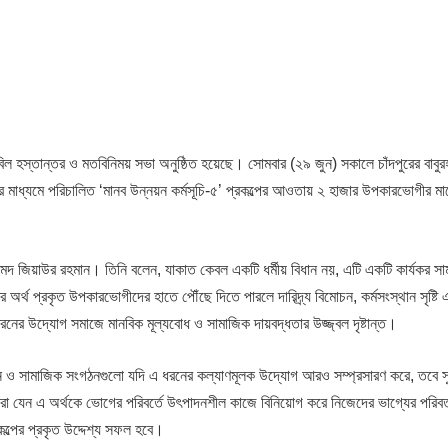
িল হস্তান্তর ও মতবিনিময় সভা অনুষ্ঠিত হয়েছে। সোমবার (২৯ জুন) সকালে চাঁদপুরের বাবুর
থার মাধ্যমে পরিচালিত ‘মানব উন্নয়ন কর্মসূচি-৫’ প্রকল্পের আওতায় ২ হাজার উপকারভোগীর ম
হমেদ জিয়াউর রহমান। তিনি বলেন, যাকাত কেবল একটি ধর্মীয় বিধান নয়, এটি একটি কার্যকর স
তের অর্থ প্রকৃত উপকারভোগীদের হাতে পৌঁছে দিতে পারলে দারিদ্র্য বিমোচন, কর্মসংস্থান সৃষ্ট
রনের উদ্যোগ সমাজে মানবিক মূল্যবোধ ও সামাজিক দায়বদ্ধতার উজ্জ্বল দৃষ্টান্ত।
ঠান ও সামাজিক সংগঠনগুলো যদি এ ধরনের কল্যাণমূলক উদ্যোগ আরও সম্প্রসারণ করে, তবে সুব
রা যেন এ অর্থকে ভোগের পরিবর্তে উৎপাদনশীল কাজে বিনিয়োগ করে নিজেদের ভাগ্যের পরিবর্
কল্পের প্রকৃত উদ্দেশ্য সফল হবে।