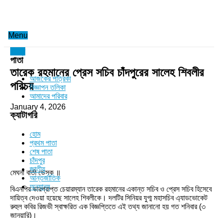
Menu
চাঁদপুর
পাতা
তারেক রহমানের প্রেস সচিব চাঁদপুরের সালেহ শিবলীর
আজকের পত্রিকা
পরিচয়
বিজ্ঞাপন তলিকা
আমাদের পরিবার
January 4, 2026
ক্যাটাগরি
হোম
প্রথম পাতা
শেষ পাতা
চাঁদপুর
জাতীয়
মেঘনা বার্তা ডেস্ক ॥
আন্তর্জাতিক
অন্যান্য
বিএনপির ভারপ্রাপ্ত চেয়ারম্যান তারেক রহমানের একান্ত সচিব ও প্রেস সচিব হিসেবে
দায়িত্ব দেওয়া হয়েছে সালেহ শিবলীকে। দলটির সিনিয়র যুগ্ম মহাসচিব এ্যাডভোকেট
রুহুল কবির রিজভী স্বাক্ষরিত এক বিজ্ঞপ্তিতে এই তথ্য জানানো হয় গত শনিবার (৩
জানুয়ারি)।