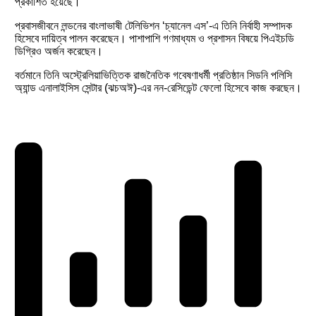
প্রকাশিত হয়েছে।
প্রবাসজীবনে লন্ডনের বাংলাভাষী টেলিভিশন ‘চ্যানেল এস’-এ তিনি নির্বাহী সম্পাদক
হিসেবে দায়িত্ব পালন করেছেন। পাশাপাশি গণমাধ্যম ও প্রশাসন বিষয়ে পিএইচডি
ডিগ্রিও অর্জন করেছেন।
বর্তমানে তিনি অস্ট্রেলিয়াভিত্তিক রাজনৈতিক গবেষণাধর্মী প্রতিষ্ঠান সিডনি পলিসি
অ্যান্ড এনালাইসিস সেন্টার (ঝচঅঈ)-এর নন-রেসিডেন্ট ফেলো হিসেবে কাজ করছেন।