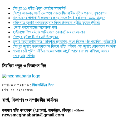
চাঁদপুরে ১১ দলীয় ঐক্য জোটের স্মারকলিপি
চাঁদপুর আক্কাছ আলী রেলওয়ে একাডেমির বার্ষিক বৃত্তি প্রদান, বৃক্ষরোপান
খাল খননের পাশাপাশি কৃষকদের জন্য সড়ক তৈরি করা হবে : এমএ হান্নান
ফরিদগঞ্জে জুলাই গণঅভ্যুত্থান দিবস উপলক্ষে প্রীতি ফুটবল টুর্নামেন্ট
জেলা গণফোরামের আলোচনা সভা
হাজীগঞ্জে শিশু ধর্ষণের অভিযোগে কেয়ারটেকার গ্রেফতার
চাঁদপুরে ফুটবল টার্ফের মাঠ উদ্বোধন
জুলাই অভ্যুত্থান স্মরণে চাঁদপুরে ম্যারাথন, অংশ নিলেন পাঁচ শতাধিক প্রতিযোগী
চাঁদপুরে জুলাই গণঅভ্যুত্থান দিবসে শহিদ পরিবার এবং জুলাই যোদ্ধাদের সংবর্ধনা
মতলবে নৌ পুলিশ ফাঁড়ির নাকের ডগায় কারেন্ট জালের রমরমা বাণিজ্য, অবাধে
চলছে মাছ শিকার
নিয়মিত পড়ুন ও বিজ্ঞাপন দিন
সম্পাদক ও প্রকাশক :
গিয়াসউদ্দিন মিলন
মোবা: ০১৭১২১৯০৩৭০
বার্তা, বিজ্ঞাপন ও সম্পাদকীয় কার্যালয়
ফয়সাল শপিং কমপ্লেক্স (২য় তলা), বাসস্ট্যন্ড, চাঁদপুর। -৩৬০০
newsmeghnabarta@gmail.com