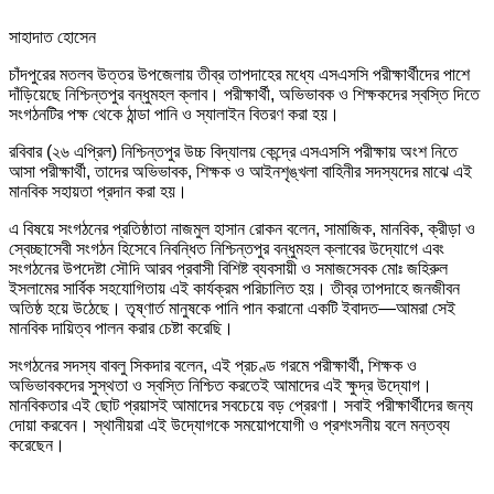
সাহাদাত হোসেন
চাঁদপুরের মতলব উত্তর উপজেলায় তীব্র তাপদাহের মধ্যে এসএসসি পরীক্ষার্থীদের পাশে
দাঁড়িয়েছে নিশ্চিন্তপুর বন্ধুমহল ক্লাব। পরীক্ষার্থী, অভিভাবক ও শিক্ষকদের স্বস্তি দিতে
সংগঠনটির পক্ষ থেকে ঠান্ডা পানি ও স্যালাইন বিতরণ করা হয়।
রবিবার (২৬ এপ্রিল) নিশ্চিন্তপুর উচ্চ বিদ্যালয় কেন্দ্রে এসএসসি পরীক্ষায় অংশ নিতে
আসা পরীক্ষার্থী, তাদের অভিভাবক, শিক্ষক ও আইনশৃঙ্খলা বাহিনীর সদস্যদের মাঝে এই
মানবিক সহায়তা প্রদান করা হয়।
এ বিষয়ে সংগঠনের প্রতিষ্ঠাতা নাজমুল হাসান রোকন বলেন, সামাজিক, মানবিক, ক্রীড়া ও
স্বেচ্ছাসেবী সংগঠন হিসেবে নিবন্ধিত নিশ্চিন্তপুর বন্ধুমহল ক্লাবের উদ্যোগে এবং
সংগঠনের উপদেষ্টা সৌদি আরব প্রবাসী বিশিষ্ট ব্যবসায়ী ও সমাজসেবক মোঃ জহিরুল
ইসলামের সার্বিক সহযোগিতায় এই কার্যক্রম পরিচালিত হয়। তীব্র তাপদাহে জনজীবন
অতিষ্ঠ হয়ে উঠেছে। তৃষ্ণার্ত মানুষকে পানি পান করানো একটি ইবাদত—আমরা সেই
মানবিক দায়িত্ব পালন করার চেষ্টা করেছি।
সংগঠনের সদস্য বাবলু সিকদার বলেন, এই প্রচণ্ড গরমে পরীক্ষার্থী, শিক্ষক ও
অভিভাবকদের সুস্থতা ও স্বস্তি নিশ্চিত করতেই আমাদের এই ক্ষুদ্র উদ্যোগ।
মানবিকতার এই ছোট প্রয়াসই আমাদের সবচেয়ে বড় প্রেরণা। সবাই পরীক্ষার্থীদের জন্য
দোয়া করবেন। স্থানীয়রা এই উদ্যোগকে সময়োপযোগী ও প্রশংসনীয় বলে মন্তব্য
করেছেন।