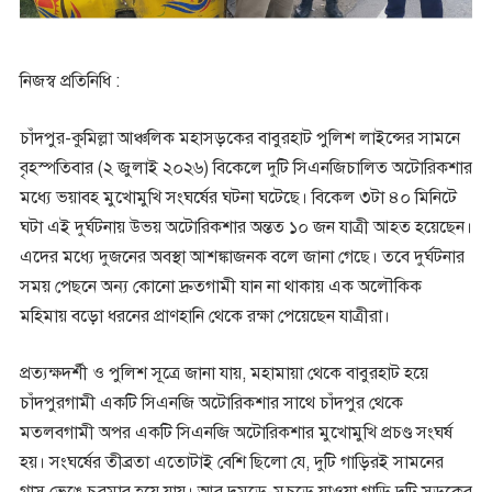
নিজস্ব প্রতিনিধি :
চাঁদপুর-কুমিল্লা আঞ্চলিক মহাসড়কের বাবুরহাট পুলিশ লাইন্সের সামনে
বৃহস্পতিবার (২ জুলাই ২০২৬) বিকেলে দুটি সিএনজিচালিত অটোরিকশার
মধ্যে ভয়াবহ মুখোমুখি সংঘর্ষের ঘটনা ঘটেছে। বিকেল ৩টা ৪০ মিনিটে
ঘটা এই দুর্ঘটনায় উভয় অটোরিকশার অন্তত ১০ জন যাত্রী আহত হয়েছেন।
এদের মধ্যে দুজনের অবস্থা আশঙ্কাজনক বলে জানা গেছে। তবে দুর্ঘটনার
সময় পেছনে অন্য কোনো দ্রুতগামী যান না থাকায় এক অলৌকিক
মহিমায় বড়ো ধরনের প্রাণহানি থেকে রক্ষা পেয়েছেন যাত্রীরা।
প্রত্যক্ষদর্শী ও পুলিশ সূত্রে জানা যায়, মহামায়া থেকে বাবুরহাট হয়ে
চাঁদপুরগামী একটি সিএনজি অটোরিকশার সাথে চাঁদপুর থেকে
মতলবগামী অপর একটি সিএনজি অটোরিকশার মুখোমুখি প্রচণ্ড সংঘর্ষ
হয়। সংঘর্ষের তীব্রতা এতোটাই বেশি ছিলো যে, দুটি গাড়িরই সামনের
গ্লাস ভেঙে চুরমার হয়ে যায়। আর দুমড়ে-মুচড়ে যাওয়া গাড়ি দুটি সড়কের