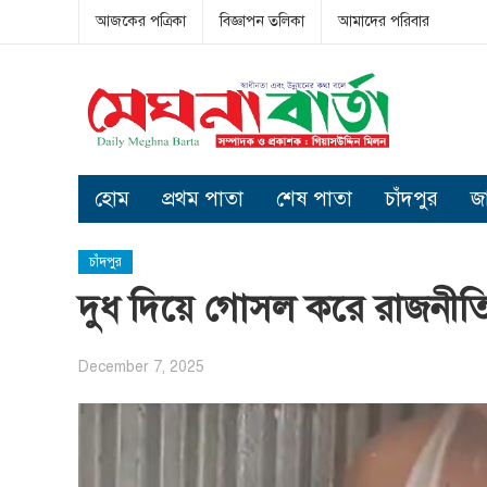
আজকের পত্রিকা
বিজ্ঞাপন তলিকা
আমাদের পরিবার
হোম
প্রথম পাতা
শেষ পাতা
চাঁদপুর
জ
চাঁদপুর
দুধ দিয়ে গোসল করে রাজনীত
December 7, 2025