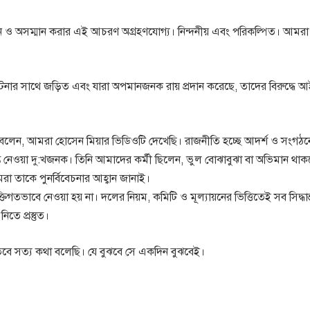
ন ও অসম্মান করার এই আচরণ অগ্রহণযোগ্য। নিন্দনীয় এবং পরিকল্পিত। আমর
 ঘটনার সাথে জড়িত এবং যারা অপমানজনক রায় প্রদান করেছে, তাদের বিরুদ্ধে
ু বলেন, আমরা হোসেন মিয়ার ভিডিওটি দেখেছি। রাজনীতি হচ্ছে আদর্শ ও সংগঠন
ন্ত নেওয়া দু:খজনক। তিনি আমাদের কর্মী ছিলেন, ভুল বোঝাবুঝা বা অভিমান থা
তাকে পুনর্বিবেচনার আহ্বান জানাই।
িগতভাবে নেওয়া হয় না। দলের নিয়ম, কমিটি ও মূল্যায়নের ভিত্তিতেই সব সিদ্ধান
তে প্রস্তুত।
 তবে সত্য কথা বলেছি। যে বুঝবে সে একদিন বুঝবেই।