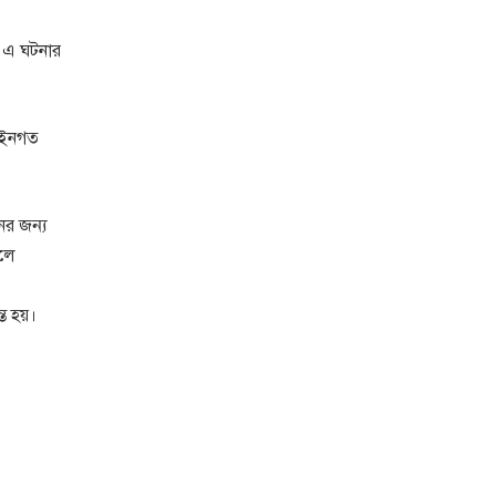
া এ ঘটনার
 আইনগত
ের জন্য
কলে
্ত হয়।