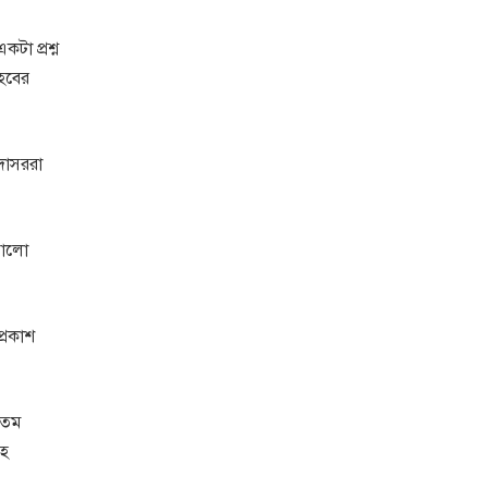
টা প্রশ্ন
েবের
দোসররা
ভালো
প্রকাশ
যতম
সহ