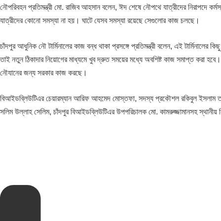
নৌপরিবহন প্রতিমন্ত্রী মো. রাজিব আহসান বলেন, ঈদ শেষে নৌপথে যাত্রীদের নিরাপদে কর্ম
যাত্রীদের কোনো সমস্যা না হয়। ঘাটে যেসব সমস্যা রয়েছে সেগুলোর কাজ চলছে।
চাঁদপুর আধুনিক নৌ টার্মিনালের কাজ বন্ধ থাকা প্রসঙ্গে প্রতিমন্ত্রী বলেন, এই টার্মিনাল
তাই নতুন ঠিকাদার নিয়োগের মাধ্যমে খুব দ্রুত সময়ের মধ্যে অবশিষ্ট কাজ সমাপ্ত করা হবে। 
নৌযানের জন্য সরকার কাজ করছে।
বিআইডব্লিউটিএর চেয়ারম্যান আরিফ আহমেদ মোস্তফা, সদস্য প্রকৌশল রকিবুল ইসলাম তালু
সলিম উল্লাহ সেলিম, চাঁদপুর বিআইডব্লিউটিএর উপপরিচালক মো. কামরুজ্জামানসহ স্থানী