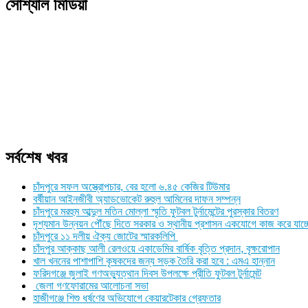
সোশ্যাল মিডিয়া
সর্বশেষ খবর
চাঁদপুরে সফল অস্ত্রোপচার, বের হলো ৬.৪৫ কেজির টিউমার
বর্ষীয়ান আইনজীবী অ্যাডভোকেট রুহুল আমিনের দাফন সম্পন্ন
চাঁদপুরে মরহুম আব্দুল মতিন মোল্লা স্মৃতি ফুটবল টুর্নামেন্টের পুরস্কার বিতরণ
দৃশ্যমান উন্নয়ন পৌঁছে দিতে সরকার ও স্থানীয় প্রশাসন একযোগে কাজ করে যাচ্
চাঁদপুরে ১১ দলীয় ঐক্য জোটের স্মারকলিপি
চাঁদপুর আক্কাছ আলী রেলওয়ে একাডেমির বার্ষিক বৃত্তি প্রদান, বৃক্ষরোপান
খাল খননের পাশাপাশি কৃষকদের জন্য সড়ক তৈরি করা হবে : এমএ হান্নান
ফরিদগঞ্জে জুলাই গণঅভ্যুত্থান দিবস উপলক্ষে প্রীতি ফুটবল টুর্নামেন্ট
জেলা গণফোরামের আলোচনা সভা
হাজীগঞ্জে শিশু ধর্ষণের অভিযোগে কেয়ারটেকার গ্রেফতার