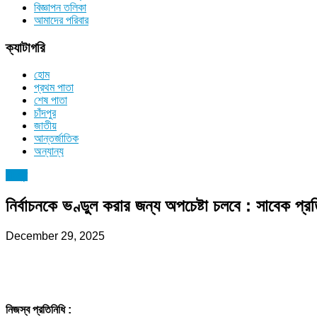
বিজ্ঞাপন তলিকা
আমাদের পরিবার
ক্যাটাগরি
হোম
প্রথম পাতা
শেষ পাতা
চাঁদপুর
জাতীয়
আন্তর্জাতিক
অন্যান্য
চাঁদপুর
নির্বাচনকে ভণ্ডুল করার জন্য অপচেষ্টা চলবে : সাবেক প্রতি
December 29, 2025
নিজস্ব প্রতিনিধি :