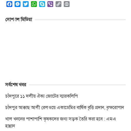
F
M
T
W
S
V
C
P
a
e
w
h
k
i
o
r
c
s
i
a
y
b
p
i
সোশ্যাল মিডিয়া
e
s
t
t
p
e
y
n
b
e
t
s
e
r
L
t
o
n
e
A
i
o
g
r
p
n
k
e
p
k
r
সর্বশেষ খবর
চাঁদপুরে ১১ দলীয় ঐক্য জোটের স্মারকলিপি
চাঁদপুর আক্কাছ আলী রেলওয়ে একাডেমির বার্ষিক বৃত্তি প্রদান, বৃক্ষরোপান
খাল খননের পাশাপাশি কৃষকদের জন্য সড়ক তৈরি করা হবে : এমএ
হান্নান