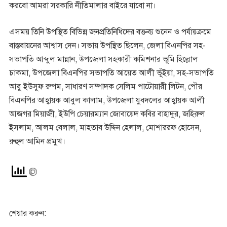
করবো আমরা সরকারি নীতিমালার বাইরে যাবো না।
এসময় তিনি উপস্থিত বিভিন্ন জনপ্রতিনিধিদের বক্তব্য শুনেন ও পর্যায়ক্রমে
বাস্তবায়নের আশ্বাস দেন। সভায় উপস্থিত ছিলেন, জেলা বিএনপির সহ-
সভাপতি আব্দুল মান্নান, উপজেলা সহকারী কমিশনার ভূমি হিল্লোল
চাকমা, উপজেলা বিএনপির সভাপতি আয়েত আলী ভূঁইয়া, সহ-সভাপতি
আবু ইউসুফ রুপম, সাধারণ সম্পাদক সেলিম পাটোয়ারী লিটন, পৌর
বিএনপির আহ্বায়ক আবুল কালাম, উপজেলা যুবদলের আহ্বায়ক আলী
আজগর মিয়াজী, ইউপি চেয়ারম্যান জোবায়েদ কবির বাহাদুর, জহিরুল
ইসলাম, আলম বেলাল, মাহতাব উদ্দিন হেলাল, মোশাররফ হোসেন,
রুহুল আমিন প্রমুখ।
শেয়ার করুন: