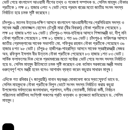
ভোট পেয়ে বাংলাদেশ আওয়ামী লীগের তথ্য ও গবেষণা সম্পাদক ড. সেলিম মাহমুদ নৌকার
প্রতীকে ১ লক্ষ ৫১ হাজার ৩শত ৭ ভোট পেয়ে প্রথম বারের মতো জাতীয় সংসদ সদস্য
নির্বাচিত হয়ে চমক সৃষ্টি করেছেন।
চাঁদপুর-২ মতলব উত্তর-দক্ষিণ আসনে বাংলাদেশ আওয়ামীলীগের প্রেসিডিয়াম সদস্য ও
সাবেক মন্ত্রী মোফাজ্জল হোসেন চৌধুরী মায়া (বীর বিক্রম) নৌকা প্রতীকে পেয়েছেন ১
লক্ষ ৮৫ হাজার ৯শত ৯৯ ভোট। চাঁদপুর-৩ সদর-হাইমচর আসনে শিক্ষামন্ত্রী ডা. দীপু মনি
নৌকা প্রতীকে পেয়েছেন ১ লক্ষ ৮১ হাজার ১ শত ৬৬ ভোট। চাঁদপুর-৪ ফরিদগঞ্জ আসনে
জাতীয় প্রেসক্লাবের সাবেক সভাপতি মো. শফিকুর রহমান নৌকা প্রতীকে পেয়েছেন ৩৬
হাজার ৪শত ৯৮ ভোট। চাঁপুর-৫ হাজীগঞ্জ-শাহরাস্তি আসনে সাবেক স্বরাষ্ট্রমন্ত্রী মেজর
অব. রফিকুল ইসলাম বীর উত্তম নৌকা প্রতীকে পেয়েছেন ৮৩ হাজার ১শত ৮৩ ভোট।
সার্বিক ফলাফলের দিক থেকে প্রথমবারের মতো সর্বোচ্চ ভোট পেয়ে সংসদ সদস্য নির্বাচিত
হয়ে ড. সেলিম মাহমুদ রীতিমতো চমক সৃষ্টি করেছেন এবং বর্তমান সরকারের মন্ত্রী সভায়
গুরুত্বপূর্ণ পদে মন্ত্রী হবেন বলেও আশাবাদ ব্যক্ত করেন কচুয়ার সাধারন মানুষ।
এদিকে গত রবিবার (৭ জানুয়ারী) নানান ষড়যন্ত্র মোকাবেলা করে স্বত:স্ফূর্ত ভাবে ড.
সেলিম মাহমুদকে নৌকা প্রতীকে বিপুল ভোটে সংসদ সদস্য নির্বাচিত করায় কচুয়া
উপজেলার সর্বস্তরের জনসাধারন, প্রশাসন, দলীয় নেতাকর্মী, মিডিয়া কর্মী, নির্বাচন
পরিচালনা কমিটিসহ সংশ্লিষ্ট সকলের প্রতি ধন্যবাদ ও কৃতজ্ঞতা জানিয়েছেন ড. সেলিম
মাহমুদ।