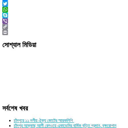
Messenger
Twitter
WhatsApp
Skype
Viber
Copy
Link
Print
সোশ্যাল মিডিয়া
সর্বশেষ খবর
চাঁদপুরে ১১ দলীয় ঐক্য জোটের স্মারকলিপি
চাঁদপুর আক্কাছ আলী রেলওয়ে একাডেমির বার্ষিক বৃত্তি প্রদান, বৃক্ষরোপান