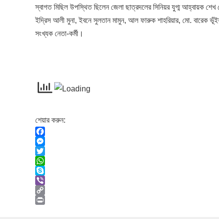
স্বাগত মিছিল উপস্থিত ছিলেন জেলা ছাত্রদলের সিনিয়র যুগ্ম আহ্বায়ক শেখ মো
ইদ্রিস আলী মুনা, ইবনে সুলতান মামুন, আল ফারুক শাহরিয়ার, মো. বারেক ভূঁইয়া
সংখ্যক নেতা-কর্মী।
শেয়ার করুন:
F
a
M
c
e
T
e
s
w
W
b
s
i
h
S
o
e
t
a
k
V
o
n
t
t
y
i
C
k
g
e
s
p
b
o
P