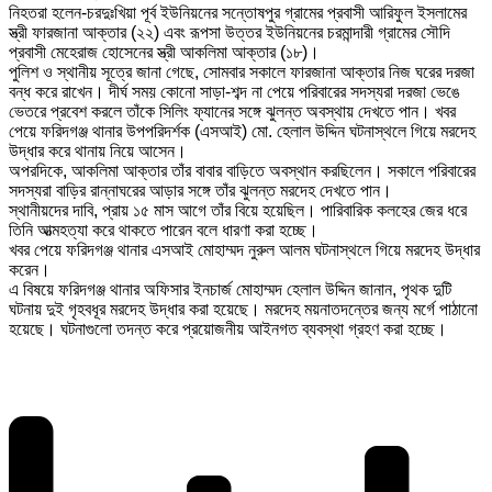
নিহতরা হলেন-চরদুঃখিয়া পূর্ব ইউনিয়নের সন্তোষপুর গ্রামের প্রবাসী আরিফুল ইসলামের
স্ত্রী ফারজানা আক্তার (২২) এবং রূপসা উত্তর ইউনিয়নের চরমান্দারী গ্রামের সৌদি
প্রবাসী মেহেরাজ হোসেনের স্ত্রী আকলিমা আক্তার (১৮)।
পুলিশ ও স্থানীয় সূত্রে জানা গেছে, সোমবার সকালে ফারজানা আক্তার নিজ ঘরের দরজা
বন্ধ করে রাখেন। দীর্ঘ সময় কোনো সাড়া-শব্দ না পেয়ে পরিবারের সদস্যরা দরজা ভেঙে
ভেতরে প্রবেশ করলে তাঁকে সিলিং ফ্যানের সঙ্গে ঝুলন্ত অবস্থায় দেখতে পান। খবর
পেয়ে ফরিদগঞ্জ থানার উপপরিদর্শক (এসআই) মো. হেলাল উদ্দিন ঘটনাস্থলে গিয়ে মরদেহ
উদ্ধার করে থানায় নিয়ে আসেন।
অপরদিকে, আকলিমা আক্তার তাঁর বাবার বাড়িতে অবস্থান করছিলেন। সকালে পরিবারের
সদস্যরা বাড়ির রান্নাঘরের আড়ার সঙ্গে তাঁর ঝুলন্ত মরদেহ দেখতে পান।
স্থানীয়দের দাবি, প্রায় ১৫ মাস আগে তাঁর বিয়ে হয়েছিল। পারিবারিক কলহের জের ধরে
তিনি আত্মহত্যা করে থাকতে পারেন বলে ধারণা করা হচ্ছে।
খবর পেয়ে ফরিদগঞ্জ থানার এসআই মোহাম্মদ নুরুল আলম ঘটনাস্থলে গিয়ে মরদেহ উদ্ধার
করেন।
এ বিষয়ে ফরিদগঞ্জ থানার অফিসার ইনচার্জ মোহাম্মদ হেলাল উদ্দিন জানান, পৃথক দুটি
ঘটনায় দুই গৃহবধূর মরদেহ উদ্ধার করা হয়েছে। মরদেহ ময়নাতদন্তের জন্য মর্গে পাঠানো
হয়েছে। ঘটনাগুলো তদন্ত করে প্রয়োজনীয় আইনগত ব্যবস্থা গ্রহণ করা হচ্ছে।