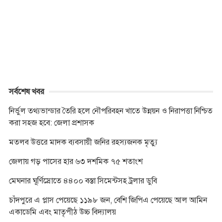
o
n
e
A
i
o
g
r
p
n
k
e
p
k
r
সর্বশেষ খবর
নির্ভুল তথ্যভান্ডার তৈরি হলে নৌপরিবহন খাতে উন্নয়ন ও নিরাপত্তা নিশ্চিত
করা সহজ হবে: জেলা প্রশাসক
মতলব উত্তরে মাদক ব্যবসায়ী জনির রহস্যজনক মৃত্যু
জেলায় গড় পাসের হার ৬৩ দশমিক ৭৫ শতাংশ
মেঘনার ঘূর্ণিস্রোতে ৪৪০০ বস্তা সিমেন্টসহ ট্রলার ডুবি
চাঁদপুরে এ প্লাস পেয়েছে ১১৯৮ জন, বেশি জিপিএ পেয়েছে আল আমিন
একাডেমি এবং মাতৃপীঠ উচ্চ বিদ্যালয়