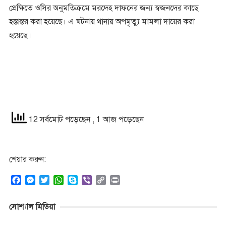
প্রেক্ষিতে ওসির অনুমতিক্রমে মরদেহ দাফনের জন্য স্বজনদের কাছে
হস্তান্তর করা হয়েছে। এ ঘটনায় থানায় অপমৃত্যু মামলা দায়ের করা
হয়েছে।
12 সর্বমোট পড়েছেন
, 1 আজ পড়েছেন
শেয়ার করুন:
F
M
T
W
S
V
C
P
a
e
w
h
k
i
o
r
c
s
i
a
y
b
p
i
সোশ্যাল মিডিয়া
e
s
t
t
p
e
y
n
b
e
t
s
e
r
L
t