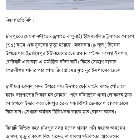
নিজস্ব প্রতিনিধি :
চাঁদপুরের মেঘনা নদীতে বজ্রপাতে বালুবাহী ইঞ্জিনচালিত ট্রলারের সোহাগ
(৩৫) নামে এক যুবকের মৃত্যু হয়েছে। মঙ্গলবার (৯ জুন ) বিকেল
উপজেলার ইব্রাহিমপুর ইউনিয়েনের চেয়ারম্যান স্টেশন সংলগ্ন ঈদগাহ
ফেরিঘাট এলাকায় এ মর্মান্তিক ঘটনা ঘটে। নিহত সোহাগ ঢাকার
কেরানীগঞ্জ থানার পার গেন্ডারিয়া গ্রামের মৃত নুর ইসলামের ছেলে।
স্থানীয়রা জানান, সদর উপজেলার ঈদগাহ ফেরিঘাটের কাছে পৌঁছালে
হঠাৎ বজ্রপাতের শিকার হন সোহাগ। পরে ঘটনাস্থলে থাকা লোকজন দ্রুত
সোহাগকে উদ্ধার করে চাঁদপুর ২৫০ শয্যাবিশিষ্ট জেনারেল হাসপাতালে
নিয়ে যান। সেখানে কর্মরত চিকিৎসক তাকে মৃত ঘোষণা করেন।
বিষয়টি নিশ্চিত করে চাঁদপুর সদর মডেল থানার ওসি ফয়েজ আহমেদ
জানান, মৃত্যুর কারণ নিয়ে সন্দেহ না থাকায় পরিবারের আবেদনের