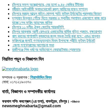
চাঁদপুরে সফল অস্ত্রোপচার, বের হলো ৬.৪৫ কেজির টিউমার
বর্ষীয়ান আইনজীবী অ্যাডভোকেট রুহুল আমিনের দাফন সম্পন্ন
চাঁদপুরে মরহুম আব্দুল মতিন মোল্লা স্মৃতি ফুটবল টুর্নামেন্টের পুরস্কার বিতরণ
দৃশ্যমান উন্নয়ন পৌঁছে দিতে সরকার ও স্থানীয় প্রশাসন একযোগে কাজ করে
যাচ্ছে:শেখ ফরিদ আহম্মেদ মানিক
চাঁদপুরে ১১ দলীয় ঐক্য জোটের স্মারকলিপি
চাঁদপুর আক্কাছ আলী রেলওয়ে একাডেমির বার্ষিক বৃত্তি প্রদান, বৃক্ষরোপান
খাল খননের পাশাপাশি কৃষকদের জন্য সড়ক তৈরি করা হবে : এমএ হান্নান
ফরিদগঞ্জে জুলাই গণঅভ্যুত্থান দিবস উপলক্ষে প্রীতি ফুটবল টুর্নামেন্ট
জেলা গণফোরামের আলোচনা সভা
হাজীগঞ্জে শিশু ধর্ষণের অভিযোগে কেয়ারটেকার গ্রেফতার
নিয়মিত পড়ুন ও বিজ্ঞাপন দিন
সম্পাদক ও প্রকাশক :
গিয়াসউদ্দিন মিলন
মোবা: ০১৭১২১৯০৩৭০
বার্তা, বিজ্ঞাপন ও সম্পাদকীয় কার্যালয়
ফয়সাল শপিং কমপ্লেক্স (২য় তলা), বাসস্ট্যন্ড, চাঁদপুর। -৩৬০০
newsmeghnabarta@gmail.com