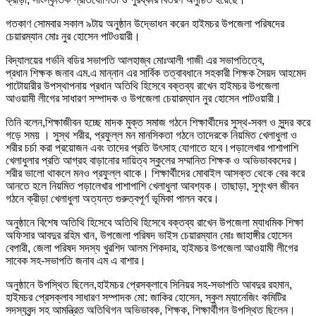
গতকাণ সোমবার সকাল ৯টায় অনুষ্ঠান উদ্ভোধন করেন হাইমচর উপজেলা পরিষদের
চেয়ারম্যান মোঃ নুর হোসেন পাটওয়ারী।
বিদ্যালয়ের গর্ভনি বডির সভাপতি আলহাজ্ব মোঃআলী গাজী এর সভাপতিত্বে,
প্রধান শিক্ষক জনাব এম.এ মান্নান এর সার্বিক তত্বাবধানে সহকারী শিক্ষক সৈয়দ আহমেদ
পাটোয়ারীর উপস্থাপনায় প্রধান অতিথি হিসেবে বক্তব্য রাখেন হাইমচর উপজেলা
আওয়ামী লীগের সাধারণ সম্পাদক ও উপজেলা চেয়ারম্যান নুর হোসেন পাটওয়ারী।
তিনি বলেন,শিক্ষাজীবন হচ্ছে মাদক মুক্ত সমাজ গঠনে শিক্ষার্থীদের সুস্থ-সবল ও সুন্দর করে
গড়ে সময় । সুস্থ শরীর, প্রফুল্ল মন মানসিকতা গঠনে তাদেরকে নিয়মিত খেলাধুলা ও
শরীর চর্চা করা প্রয়োজন এবং তাদের প্রতি উৎসাহ যোগাতে হবে।পড়ালেখার পাশাপাশি
খেলাধুলার প্রতি আগ্রহ বাড়ানোর দায়িত্ব স্কুলের সম্মানিত শিক্ষক ও অভিভাবকদের।
শরীর ভালো থাকলে মনও প্রফুল্ল থাকে। শিক্ষার্থীদের মোবাইল আসক্ত থেকে বের করে
আনতে হলে নিয়মিত পড়ালেখার পাশাপাশি খেলাধুলা আবশ্যক। তাছাড়া, সুশৃংখল জীবন
গঠনে ক্রীড়া খেলাধুলা অত্যন্ত গুরুত্বপূর্ণ ভূমিকা পালন করে।
অনুষ্ঠানে বিশেষ অতিথি হিসেবে অতিথি হিসেবে বক্তব্য রাখেন উপজেলা ম্যাধমিক শিক্ষা
অফিসার আবদুর রহিম খান, উপজেলা পরিষদ ভাইস চেয়ারম্যান মোঃ জাহাঙ্গীর হোসেন
বেপারী, জেলা পরিষদ সদস্য খুরশিদ আলম শিকদার, হাইমচর উপজেলা আওয়ামী লীগের
সাবেক সহ-সভাপতি জনাব এম এ বাশার।
অনুষ্ঠানে উপস্থিত ছিলেন,হাইমচর প্রেসক্লাবে সিনিয়র সহ-সভাপতি আবদুর রহমান,
হাইমচর প্রেসক্লাব সাধারণ সম্পাদক মো: জাকির হোসেন, স্কুল ম্যানেজিং কমিটির
সদস্যবৃন্দ সহ আমন্ত্রিত অতিথিগন অভিভাবক, শিক্ষক, শিক্ষার্থীগন উপস্থিত ছিলেন।