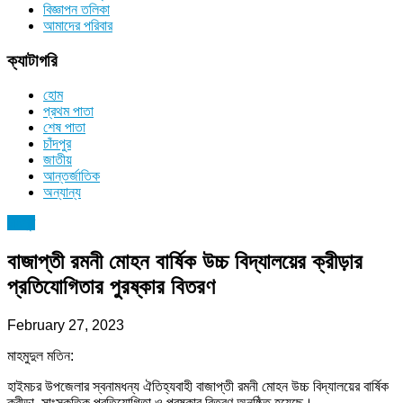
বিজ্ঞাপন তলিকা
আমাদের পরিবার
ক্যাটাগরি
হোম
প্রথম পাতা
শেষ পাতা
চাঁদপুর
জাতীয়
আন্তর্জাতিক
অন্যান্য
চাঁদপুর
বাজাপ্তী রমনী মোহন বার্ষিক উচ্চ বিদ্যালয়ের ক্রীড়ার
প্রতিযোগিতার পুরষ্কার বিতরণ
February 27, 2023
মাহমুদুল মতিন:
হাইমচর উপজেলার স্বনামধন্য ঐতিহ্যবাহী বাজাপ্তী রমনী মোহন উচ্চ বিদ্যালয়ের বার্ষিক
ক্রীড়া, সাংস্কৃতিক প্রতিযোগিতা ও পুরষ্কার বিতরণ অনুষ্ঠিত হয়েছে।