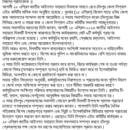
নিজস্ব প্রতিবেদক ॥
আগামী ২৮ এপ্রিল জাতীয় আইনগত সহায়তা দিবসকে সামনে রেখে চাঁদপুর জেলা লিগ্যাল
এইড কমিটির মাসিক সভা অনুষ্ঠিত হয়েছে। বুধবার (১৫ এপ্রিল) বিকেল সাড়ে ৪টায় জেলা
জজ আদালতের সম্মেলন কক্ষে আয়োজিত এ সভায় সভাপতিত্ব করেন চাঁদপুরের বিজ্ঞ
সিনিয়র জেলা ও দায়রা জজ ও জেলা লিগ্যাল এইড কমিটির সভাপতি সামছুন্নাহার।
সভায় সভাপতির বক্তব্যে তিনি জানান, আগামী ২৮ এপ্রিল-২০২৬ জাতীয় আইনগত
সহায়তা দিবসটি উপলক্ষে কারাগারে বিশেষ কার্যক্রমসহ মোট ৯টি কর্মসূচি গ্রহণের
পরিকল্পনা নেওয়া হয়েছে। এসব কর্মসূচির মধ্যে র‌্যালি, স্বেচ্ছায় রক্তদান, আইনগত
সহায়তা স্টল এবং মেলার আয়োজন উল্লেখযোগ্য।
তিনি আরও বলেন, দিবসটির সফল বাস্তবায়নে সংশ্লিষ্ট সকলকে সচেতন ও দায়িত্বশীল
ভূমিকা পালন করতে হবে। বিশেষ করে পুলিশ ও সাংবাদিকদের আরও বেশি সচেতন থাকার
ওপর গুরুত্বারোপ করেন তিনি।
এ সময় তিনি কঠোরভাবে নির্দেশনা প্রদান করে বলেন, বিচার কার্যক্রম শেষ না হওয়া পর্যন্ত
কোনো শিশুর (অপরাধে সম্পৃক্ত হলেও) ছবি বা ভিডিও ধারণ করে তা ইলেকট্রনিক
মিডিয়া, অনলাইন বা কোনো প্ল্যাটফর্মে প্রকাশ করা যাবে না।
সভায় গৃহীত সিদ্ধান্ত অনুযায়ী, কর্মসূচিগুলোর নিরাপত্তা ও প্রচারণার জন্য পুলিশ বিভাগ
ও জেলা তথ্য অফিসকে সম্পৃক্ত করা হবে। তবে সীমিত সরকারি বরাদ্দের কারণে
কর্মসূচিগুলো সংক্ষিপ্ত পরিসরে বাস্তবায়নের বিষয়টিও উল্লেখ করেন তিনি। র‌্যালির টি-
শার্ট, ক্যাপ, ব্যানার-ফেস্টুনসহ আনুষঙ্গিক ব্যয়ের বিষয়টিও সভায় আলোচনা হয়।
এ সময় চাঁদপুর প্রেসক্লাবের সভাপতি সোহেল রুশদী দিবসটি উপলক্ষে ব্যাপক প্রচারণা
চালাতে গণমাধ্যমকে সম্পৃক্ত করার আহ্বান জানান। পাশাপাশি তিনি স্থানীয় দৈনিক
পত্রিকায় বিশেষ ক্রোড়পত্র প্রকাশ এবং প্রিন্ট ও ইলেকট্রনিক মিডিয়ায় ব্যাপক প্রচারের
উদ্যোগ গ্রহন করবেন বলে জানান। এছাড়াও তিনি লিগ্যাল এইড কমিটির কার্যক্রম ও
২৮ এপ্রিল জাতীয় আইনগত সহায়তা দিবস সফলভাবে সম্পন্ন করতে চাঁদপুর
প্রেসক্লাবের পক্ষ থেকে সব ধরণের সহযোগিতার আশ্বাস প্রদান করেন।