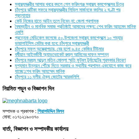
স্বাস্থ্যমন্ত্রীর আসার খবরে বদলে গেল ফরিদগঞ্জ স্বাস্থ্য কমপ্লেক্সের চিত্র
চাঁদপুরে ঝটিকা সফরে স্বাস্থ্যমন্ত্রীর সিভিল সার্জনকে বদলির ২ ঘণ্টা পর
প্রত্যাহার
কেউ নিজের হাতে আইন তুলে নিবেন না: জেলা প্রশাসক
বৈষম্যহীন ও মানবিক সমাজ প্রতিষ্ঠাই আমাদের লক্ষ্য: শেখ ফরিদ আহমেদ মানিক
এমপি
প্রত্যেক মেডিকেল কলেজে ৫০,উপজেলা স্বাস্থ্য কমপ্লেক্সে ১০ শয্যার
ডায়ালাইসিস সেন্টার করা হবে: চাঁদপুরে স্বাস্থ্যমন্ত্রী
চাঁদপুরে সফল অস্ত্রোপচার, বের হলো ৬.৪৫ কেজির টিউমার
বর্ষীয়ান আইনজীবী অ্যাডভোকেট রুহুল আমিনের দাফন সম্পন্ন
চাঁদপুরে মরহুম আব্দুল মতিন মোল্লা স্মৃতি ফুটবল টুর্নামেন্টের পুরস্কার বিতরণ
দৃশ্যমান উন্নয়ন পৌঁছে দিতে সরকার ও স্থানীয় প্রশাসন একযোগে কাজ করে
যাচ্ছে:শেখ ফরিদ আহম্মেদ মানিক
চাঁদপুরে ১১ দলীয় ঐক্য জোটের স্মারকলিপি
নিয়মিত পড়ুন ও বিজ্ঞাপন দিন
সম্পাদক ও প্রকাশক :
গিয়াসউদ্দিন মিলন
মোবা: ০১৭১২১৯০৩৭০
বার্তা, বিজ্ঞাপন ও সম্পাদকীয় কার্যালয়