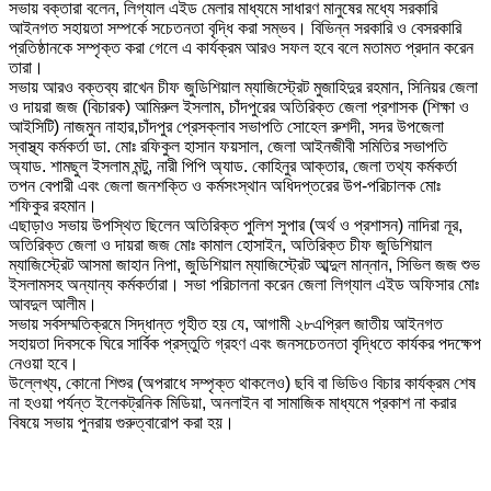
সভায় বক্তারা বলেন, লিগ্যাল এইড মেলার মাধ্যমে সাধারণ মানুষের মধ্যে সরকারি
আইনগত সহায়তা সম্পর্কে সচেতনতা বৃদ্ধি করা সম্ভব। বিভিন্ন সরকারি ও বেসরকারি
প্রতিষ্ঠানকে সম্পৃক্ত করা গেলে এ কার্যক্রম আরও সফল হবে বলে মতামত প্রদান করেন
তারা।
সভায় আরও বক্তব্য রাখেন চীফ জুডিশিয়াল ম্যাজিস্ট্রেট মুজাহিদুর রহমান, সিনিয়র জেলা
ও দায়রা জজ (বিচারক) আমিরুল ইসলাম, চাঁদপুরের অতিরিক্ত জেলা প্রশাসক (শিক্ষা ও
আইসিটি) নাজমুন নাহার,চাঁদপুর প্রেসক্লাব সভাপতি সোহেল রুশদী, সদর উপজেলা
স্বাস্থ্য কর্মকর্তা ডা. মোঃ রফিকুল হাসান ফয়সাল, জেলা আইনজীবী সমিতির সভাপতি
অ্যাড. শামছুল ইসলাম মন্টু, নারী পিপি অ্যাড. কোহিনুর আক্তার, জেলা তথ্য কর্মকর্তা
তপন বেপারী এবং জেলা জনশক্তি ও কর্মসংস্থান অধিদপ্তরের উপ-পরিচালক মোঃ
শফিকুর রহমান।
এছাড়াও সভায় উপস্থিত ছিলেন অতিরিক্ত পুলিশ সুপার (অর্থ ও প্রশাসন) নাদিরা নূর,
অতিরিক্ত জেলা ও দায়রা জজ মোঃ কামাল হোসাইন, অতিরিক্ত চীফ জুডিশিয়াল
ম্যাজিস্ট্রেট আসমা জাহান নিপা, জুডিশিয়াল ম্যাজিস্ট্রেট আব্দুল মান্নান, সিভিল জজ শুভ
ইসলামসহ অন্যান্য কর্মকর্তারা। সভা পরিচালনা করেন জেলা লিগ্যাল এইড অফিসার মোঃ
আবদুল আলীম।
সভায় সর্বসম্মতিক্রমে সিদ্ধান্ত গৃহীত হয় যে, আগামী ২৮এপ্রিল জাতীয় আইনগত
সহায়তা দিবসকে ঘিরে সার্বিক প্রস্তুতি গ্রহণ এবং জনসচেতনতা বৃদ্ধিতে কার্যকর পদক্ষেপ
নেওয়া হবে।
উল্লেখ্য, কোনো শিশুর (অপরাধে সম্পৃক্ত থাকলেও) ছবি বা ভিডিও বিচার কার্যক্রম শেষ
না হওয়া পর্যন্ত ইলেকট্রনিক মিডিয়া, অনলাইন বা সামাজিক মাধ্যমে প্রকাশ না করার
বিষয়ে সভায় পুনরায় গুরুত্বারোপ করা হয়।