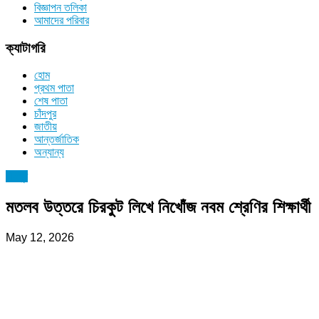
বিজ্ঞাপন তলিকা
আমাদের পরিবার
ক্যাটাগরি
হোম
প্রথম পাতা
শেষ পাতা
চাঁদপুর
জাতীয়
আন্তর্জাতিক
অন্যান্য
চাঁদপুর
মতলব উত্তরে চিরকুট লিখে নিখোঁজ নবম শ্রেণির শিক্ষার্থী
May 12, 2026