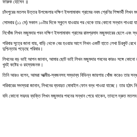
ফারুক হোসেন ॥
চাঁদপুরের মতলব উত্তর উপজেলার দক্ষিণ ইসলামাবাদ গ্রামের নবম শ্রেণির শিক্ষার্থী লিখ
সোমবার (১১ মে) সকাল ১০টার দিকে স্কুলে যাওয়ার পর থেকে তার কোনো সন্ধান পাওয়া য
নিখোঁজ লিখন মজুমদার পবন দক্ষিণ ইসলামাবাদ গ্রামের রামপ্রসাদ মজুমদারের ছেলে এবং স্থা
পরিবার সূত্রে জানা যায়, বাড়ি থেকে বের হওয়ার আগে লিখন একটি হাতে লেখা চিরকুট রেখে
দুশ্চিন্তায় পড়েছে পরিবার।
লিখনের বড় ভাই আপন জানান, আমার ছোট ভাই লিখন মজুমদার পবনের কারও সঙ্গে কোনো 
খুবই কষ্টের ও রহস্যজনক।
তিনি আরও বলেন, আমরা আত্মীয়-স্বজনসহ সম্ভাব্য বিভিন্ন জায়গায় খোঁজ করেও তার সন
পরিবারের সদস্যরা জানান, লিখনের ব্যবহৃত মোবাইল ফোন বন্ধ পাওয়া যাচ্ছে। তার হঠাৎ নিখ
যদি কোনো সহৃদয় ব্যক্তি লিখন মজুমদার পবনের সন্ধান পেয়ে থাকেন, তাহলে দ্রুত মতল