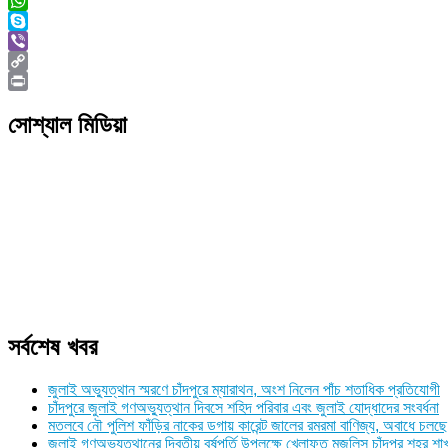
Twitter
WhatsApp
Skype
Viber
Copy
Link
Print
সোশ্যাল মিডিয়া
সর্বশেষ খবর
জুলাই অভ্যুত্থান স্মরণে চাঁদপুরে ম্যারাথন, অংশ নিলেন পাঁচ শতাধিক প্রতিযোগী
চাঁদপুরে জুলাই গণঅভ্যুত্থান দিবসে শহিদ পরিবার এবং জুলাই যোদ্ধাদের সংবর্ধনা
মতলবে নৌ পুলিশ ফাঁড়ির নাকের ডগায় কারেন্ট জালের রমরমা বাণিজ্য, অবাধে চলছে
জুলাই গণঅভ্যুত্থানের দ্বিতীয় বর্ষপূর্তি উপলক্ষে খেলাফত মজলিস চাঁদপুর শহর 