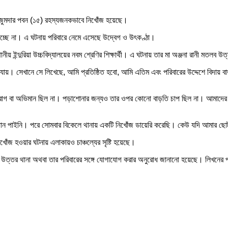
ন মজুমদার পবন (১৫) রহস্যজনকভাবে নিখোঁজ হয়েছে।
াচ্ছে না। এ ঘটনায় পরিবারে নেমে এসেছে উদ্বেগ ও উৎকণ্ঠা।
নীয় ইন্দুরিয়া উচ্চবিদ্যালয়ের নবম শ্রেণির শিক্ষার্থী। এ ঘটনায় তার মা অঞ্জনা রানী মতলব 
 যায়। সেখানে সে লিখেছে, আমি প্রতিষ্ঠিত হবো, আমি এতিম এবং পরিবারের উদ্দেশে বিদায় ব
রাগ বা অভিমান ছিল না। পড়াশোনার জন্যও তার ওপর কোনো বাড়তি চাপ ছিল না। আমাদের 
্ধান পাইনি। পরে সোমবার বিকেলে থানায় একটি নিখোঁজ ডায়েরি করেছি। কেউ যদি আমার ছ
োঁজ হওয়ার ঘটনায় এলাকায়ও চাঞ্চল্যের সৃষ্টি হয়েছে।
ব উত্তর থানা অথবা তার পরিবারের সঙ্গে যোগাযোগ করার অনুরোধ জানানো হয়েছে। লিখনের