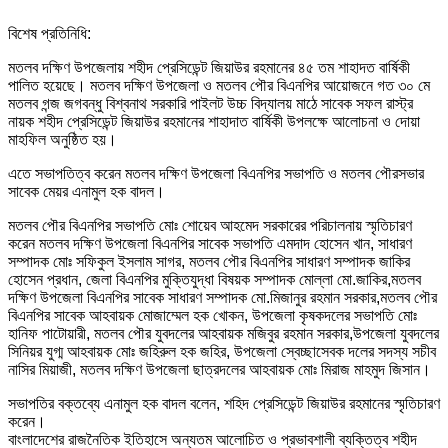
বিশেষ প্রতিনিধি:
মতলব দক্ষিণ উপজেলায় শহীদ প্রেসিডেন্ট জিয়াউর রহমানের ৪৫ তম শাহাদত বার্ষিকী
পালিত হয়েছে। মতলব দক্ষিণ উপজেলা ও মতলব পৌর বিএনপির আয়োজনে গত ৩০ মে
মতলব গন্জ জগবন্ধু বিশ্বনাথ সরকারি পাইলট উচ্চ বিদ্যালয় মাঠে সাবেক সফল রাস্ট্র
নায়ক শহীদ প্রেসিডেন্ট জিয়াউর রহমানের শাহাদাত বার্ষিকী উপলক্ষে আলোচনা ও দোয়া
মাহফিল অনুষ্ঠিত হয়।
এতে সভাপতিত্ব করেন মতলব দক্ষিণ উপজেলা বিএনপির সভাপতি ও মতলব পৌরসভার
সাবেক মেয়র এনামুল হক বাদল।
মতলব পৌর বিএনপির সভাপতি মোঃ শোয়েব আহমেদ সরকারের পরিচালনায় স্মৃতিচারণ
করেন মতলব দক্ষিণ উপজেলা বিএনপির সাবেক সভাপতি এমদাদ হোসেন খান, সাধারণ
সম্পাদক মোঃ সফিকুল ইসলাম সাগর, মতলব পৌর বিএনপির সাধারণ সম্পাদক জাকির
হোসেন প্রধান, জেলা বিএনপির মুক্তিযুদ্ধা বিষয়ক সম্পাদক মোল্লা মো.জাকির,মতলব
দক্ষিণ উপজেলা বিএনপির সাবেক সাধারণ সম্পাদক মো.মিজানুর রহমান সরকার,মতলব পৌর
বিএনপির সাবেক আহবায়ক মোজাম্মেল হক খোকন, উপজেলা কৃষকদলের সভাপতি মোঃ
হানিফ পাটোয়ারী, মতলব পৌর যুবদলের আহবায়ক মজিবুর রহমান সরকার,উপজেলা যুবদলের
সিনিয়র যুগ্ম আহবায়ক মোঃ জহিরুল হক জহির, উপজেলা স্বেচ্ছাসেবক দলের সদস্য সচীব
নাসির মিয়াজী, মতলব দক্ষিণ উপজেলা ছাত্রদলের আহবায়ক মোঃ মিরাজ মাহমুদ জিসান।
সভাপতির বক্তব্যে এনামুল হক বাদল বলেন, শহিদ প্রেসিডেন্ট জিয়াউর রহমানের স্মৃতিচারণ
করেন।
বাংলাদেশের রাজনৈতিক ইতিহাসে অন্যতম আলোচিত ও প্রভাবশালী ব্যক্তিত্ব শহীদ