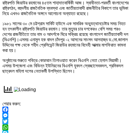
রাষ্ট্রপতি জিয়াউর রহমানের ৪৫তম শাহাদাতবার্ষিকী আজ। স্বাধীনতা-পরবর্তী বাংলাদেশের
রাষ্ট্রগঠন, বহুদলীয় রাজনৈতিক ব্যবস্থা এবং জাতীয়তাবাদী রাজনীতির বিকাশে তার ভূমিকা
নিয়ে এখনও রাজনৈতিক অঙ্গনে আলোচনা অব্যাহত রয়েছে।
১৯৮১ সালের ৩০ মে চট্টগ্রাম সার্কিট হাউসে এক সামরিক অভ্যুত্থানচেষ্টার সময় নিহত
হন তৎকালীন রাষ্ট্রপতি জিয়াউর রহমান। তার মৃত্যুর চার দশকেরও বেশি সময় পরও
দেশের রাজনীতিতে তার নাম ও আদর্শকে ঘিরে সক্রিয় রয়েছে বাংলাদেশ জাতীয়তাবাদী দল
(বিএনপি)।এসময় এনামুল হক বাদল চাঁদপুর -২ আসনের সাংসদ আলহাজ্ব ড.মো.জালাল
উদ্দিনের পক্ষ থেকে শহীদ প্রেসিডেন্ট জিয়াউর রহমানের বিদেহী আত্মার মাগফিরাত কামনা
করা হয়।
অনুষ্ঠানের শুরুতে পবিত্র কোরআন তিলাওয়াত করেন বিএনপি নেতা হেলাল মিয়াজী।
এসময় উপজেলা এবং বিভিন্ন ইউনিয়নের বিএনপি যুবদল স্বেচ্ছাসেবকদল, শ্রমিকদল
ছাত্রদল মহিলা দলের নেতাকর্মী উপস্থিত ছিলেন।
শেয়ার করুন:
Facebook
Messenger
Twitter