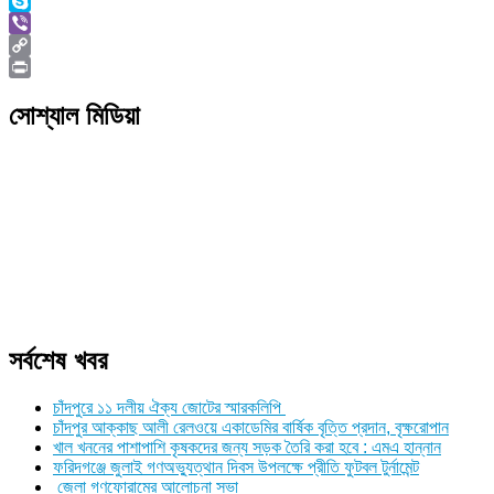
WhatsApp
Skype
Viber
Copy
Link
Print
সোশ্যাল মিডিয়া
সর্বশেষ খবর
চাঁদপুরে ১১ দলীয় ঐক্য জোটের স্মারকলিপি
চাঁদপুর আক্কাছ আলী রেলওয়ে একাডেমির বার্ষিক বৃত্তি প্রদান, বৃক্ষরোপান
খাল খননের পাশাপাশি কৃষকদের জন্য সড়ক তৈরি করা হবে : এমএ হান্নান
ফরিদগঞ্জে জুলাই গণঅভ্যুত্থান দিবস উপলক্ষে প্রীতি ফুটবল টুর্নামেন্ট
জেলা গণফোরামের আলোচনা সভা