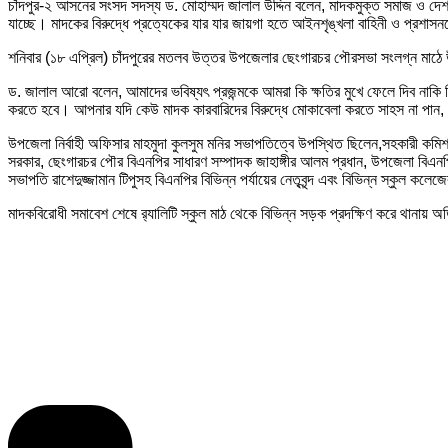
চাঁদপুর-২ আসনের সংসদ সদস্য ড. মোহাম্মদ জালাল উদ্দিন বলেন, মাদকমুক্ত সমাজ ও দে
যাচ্ছে। মাদকের বিরুদ্ধে প্রত্যেকের যার যার জায়গা হতে আইনশৃঙ্খলা বাহিনী ও প্রশ
শনিবার (১৮ এপ্রিল) চাঁদপুরের মতলব উত্তর উপজেলার ছেংগারচর পৌরসভা সংলগ্ন মাঠে
ড. জালাল আরো বলেন, আমাদের ভবিষ্যৎ প্রজন্মকে আমরা কি ক্ষতির মুখে ফেলে দিব নাকি 
করতে হবে। আপনার যদি কেউ মাদক কারবারিদের বিরুদ্ধে মোকাবেলা করতে সাহস না পান, আম
উপজেলা নির্বাহী অফিসার মাহমুদা কুলসুম মনির সভাপতিত্বে উপস্থিত ছিলেন,সহকারী কমিশন
সরকার, ছেংগারচর পৌর বিএনপির সাধারণ সম্পাদক জাহাঙ্গীর আলম প্রধান, উপজেলা বিএনপ
সভাপতি রাশেদুজ্জামান টিপুসহ বিএনপির বিভিন্ন পর্যায়ের নেতৃবৃন্দ এবং বিভিন্ন স্কুল কলেজের
মাদকবিরোধী সমাবেশ শেষে র‌্যালিটি স্কুল মাঠ থেকে বিভিন্ন সড়ক প্রদক্ষিণ করে থানায়