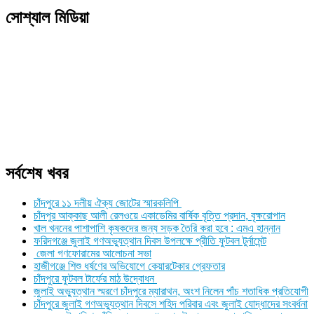
Link
Print
সোশ্যাল মিডিয়া
সর্বশেষ খবর
চাঁদপুরে ১১ দলীয় ঐক্য জোটের স্মারকলিপি
চাঁদপুর আক্কাছ আলী রেলওয়ে একাডেমির বার্ষিক বৃত্তি প্রদান, বৃক্ষরোপান
খাল খননের পাশাপাশি কৃষকদের জন্য সড়ক তৈরি করা হবে : এমএ হান্নান
ফরিদগঞ্জে জুলাই গণঅভ্যুত্থান দিবস উপলক্ষে প্রীতি ফুটবল টুর্নামেন্ট
জেলা গণফোরামের আলোচনা সভা
হাজীগঞ্জে শিশু ধর্ষণের অভিযোগে কেয়ারটেকার গ্রেফতার
চাঁদপুরে ফুটবল টার্ফের মাঠ উদ্বোধন
জুলাই অভ্যুত্থান স্মরণে চাঁদপুরে ম্যারাথন, অংশ নিলেন পাঁচ শতাধিক প্রতিযোগী
চাঁদপুরে জুলাই গণঅভ্যুত্থান দিবসে শহিদ পরিবার এবং জুলাই যোদ্ধাদের সংবর্ধনা