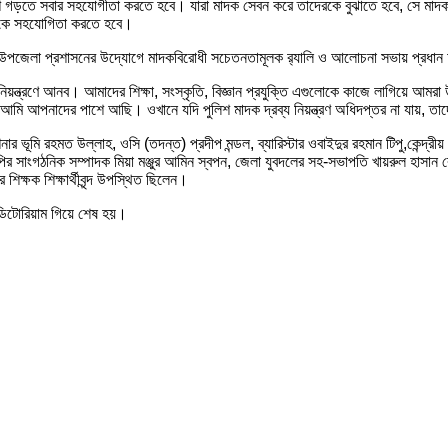
শ গড়তে সবার সহযোগীতা করতে হবে। যারা মাদক সেবন করে তাদেরকে বুঝাতে হবে, সে মাদক 
াসনকে সহযোগিতা করতে হবে।
 উপজেলা প্রশাসনের উদ্যোগে মাদকবিরোধী সচেতনতামূলক র‌্যালি ও আলোচনা সভায় প্রধান
নিয়ন্ত্রণে আনব। আমাদের শিক্ষা, সংস্কৃতি, বিজ্ঞান প্রযুক্তি এগুলোকে কাজে লাগিয়ে 
ি আপনাদের পাশে আছি। ওখানে যদি পুলিশ মাদক দ্রব্য নিয়ন্ত্রণ অধিদপ্তর না যায়, তাদের
ার ভূমি রহমত উল্লাহ, ওসি (তদন্ত) প্রদীপ মন্ডল, ব্যারিস্টার ওবাইদুর রহমান টিপু,কেন্
ির সাংগঠনিক সম্পাদক মিয়া মঞ্জুর আমিন স্বপন, জেলা যুবদলের সহ-সভাপতি খায়রুল হাসান 
 শিক্ষক শিক্ষার্থীবৃন্দ উপস্থিত ছিলেন।
 অডিটোরিয়াম গিয়ে শেষ হয়।