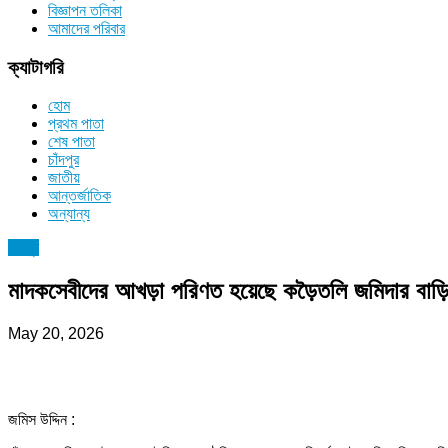
বিজ্ঞাপন তলিকা
আমাদের পরিবার
ক্যাটাগরি
হোম
প্রথম পাতা
শেষ পাতা
চাঁদপুর
জাতীয়
আন্তর্জাতিক
অন্যান্য
চাঁদপুর
মাদকসেবীদের আখড়া পরিণত হয়েছে কড়ৈতলি জমিদার বাড়
May 20, 2026
জমিস উদ্দিন :