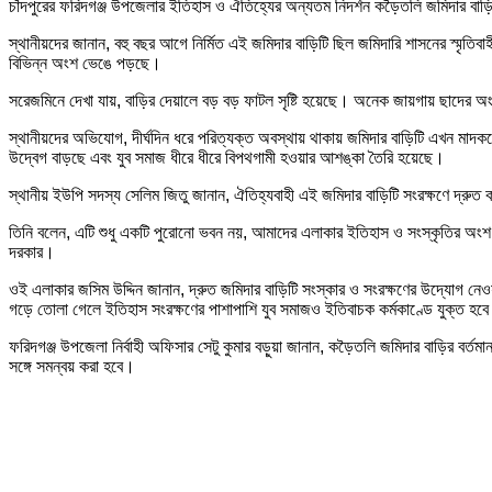
চাঁদপুরের ফরিদগঞ্জ উপজেলার ইতিহাস ও ঐতিহ্যের অন্যতম নিদর্শন কড়ৈতলি জমিদার বা
স্থানীয়দের জানান, বহু বছর আগে নির্মিত এই জমিদার বাড়িটি ছিল জমিদারি শাসনের স্মৃতিব
বিভিন্ন অংশ ভেঙে পড়ছে।
সরেজমিনে দেখা যায়, বাড়ির দেয়ালে বড় বড় ফাটল সৃষ্টি হয়েছে। অনেক জায়গায় ছাদে
স্থানীয়দের অভিযোগ, দীর্ঘদিন ধরে পরিত্যক্ত অবস্থায় থাকায় জমিদার বাড়িটি এখন মাদ
উদ্বেগ বাড়ছে এবং যুব সমাজ ধীরে ধীরে বিপথগামী হওয়ার আশঙ্কা তৈরি হয়েছে।
স্থানীয় ইউপি সদস্য সেলিম জিতু জানান, ঐতিহ্যবাহী এই জমিদার বাড়িটি সংরক্ষণে দ্রুত
তিনি বলেন, এটি শুধু একটি পুরোনো ভবন নয়, আমাদের এলাকার ইতিহাস ও সংস্কৃতির অংশ
দরকার।
ওই এলাকার জসিম উদ্দিন জানান, দ্রুত জমিদার বাড়িটি সংস্কার ও সংরক্ষণের উদ্যোগ নেও
গড়ে তোলা গেলে ইতিহাস সংরক্ষণের পাশাপাশি যুব সমাজও ইতিবাচক কর্মকাণ্ডে যুক্ত হব
ফরিদগঞ্জ উপজেলা নির্বাহী অফিসার সেটু কুমার বড়ুয়া জানান, কড়ৈতলি জমিদার বাড়ির বর্তমা
সঙ্গে সমন্বয় করা হবে।