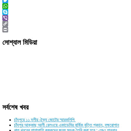
Messenger
Twitter
WhatsApp
Skype
Viber
Copy
Link
Print
সোশ্যাল মিডিয়া
সর্বশেষ খবর
চাঁদপুরে ১১ দলীয় ঐক্য জোটের স্মারকলিপি
চাঁদপুর আক্কাছ আলী রেলওয়ে একাডেমির বার্ষিক বৃত্তি প্রদান, বৃক্ষরোপান
খাল খননের পাশাপাশি কৃষকদের জন্য সড়ক তৈরি করা হবে : এমএ হান্নান